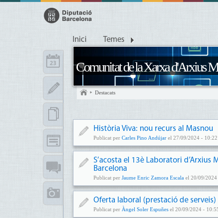
Inici
Temes
Comunitat de la Xarxa d'Arxius M
Destacats
Història Viva: nou recurs al Masnou
Publicat per
Carles Pino Andújar
el 27/09/2024 - 10:22
S’acosta el 13è Laboratori d’Arxius 
Barcelona
Publicat per
Jaume Enric Zamora Escala
el 20/09/2024 
Oferta laboral (prestació de serveis)
Publicat per
Àngel Soler Espuñes
el 20/09/2024 - 10:5