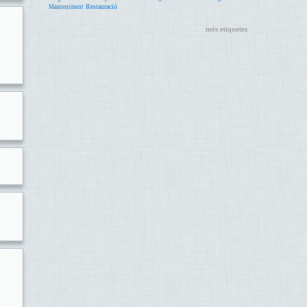
Restauració
Manteniment
més etiquetes
l