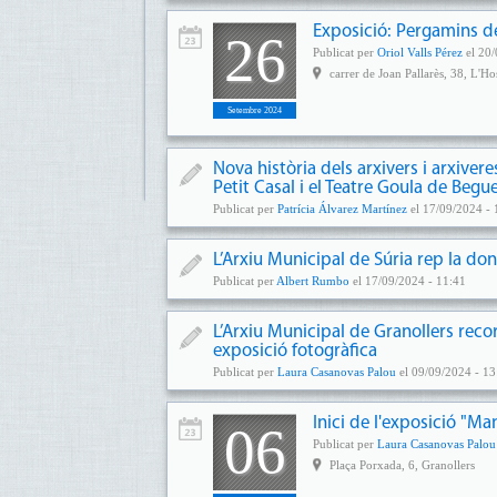
Exposició: Pergamins de
26
Publicat per
Oriol Valls Pérez
el 20/
carrer de Joan Pallarès, 38, L'Ho
Setembre 2024
Nova història dels arxivers i arxiver
Petit Casal i el Teatre Goula de Begu
Publicat per
Patrícia Álvarez Martínez
el 17/09/2024 - 
L’Arxiu Municipal de Súria rep la d
Publicat per
Albert Rumbo
el 17/09/2024 - 11:41
L’Arxiu Municipal de Granollers reco
exposició fotogràfica
Publicat per
Laura Casanovas Palou
el 09/09/2024 - 13
Inici de l'exposició "Ma
06
Publicat per
Laura Casanovas Palou
Plaça Porxada, 6, Granollers