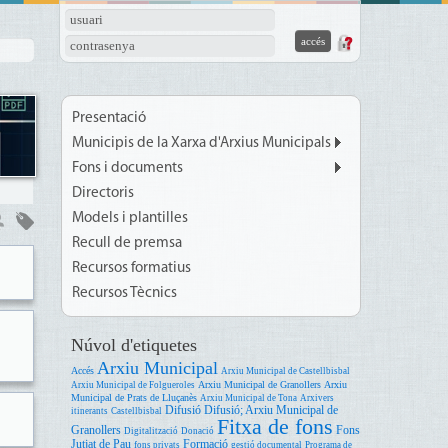
usuari
contrasenya
Presentació
Municipis de la Xarxa d'Arxius Municipals
Fons i documents
Directoris
Models i plantilles
Recull de premsa
Recursos formatius
Recursos Tècnics
Núvol d'etiquetes
Arxiu Municipal
Accés
Arxiu Municipal de Castellbisbal
Arxiu Municipal de Granollers
Arxiu
Arxiu Municipal de Folgueroles
Municipal de Prats de Lluçanès
Arxiu Municipal de Tona
Arxivers
Difusió
Difusió; Arxiu Municipal de
itinerants
Castellbisbal
Fitxa de fons
Granollers
Fons
Digitalització
Donació
Jutjat de Pau
Formació
fons privats
gestió documental
Programa de