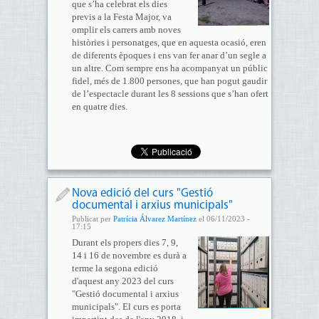
que s’ha celebrat els dies
previs a la Festa Major, va
omplir els carrers amb noves
històries i personatges, que en aquesta ocasió, eren
de diferents èpoques i ens van fer anar d’un segle a
un altre. Com sempre ens ha acompanyat un públic
fidel, més de 1.800 persones, que han pogut gaudir
de l’espectacle durant les 8 sessions que s’han ofert
en quatre dies.
Nova edició del curs "Gestió
documental i arxius municipals"
Publicat per
Patrícia Álvarez Martínez
el 06/11/2023 -
17:15
Durant els propers dies 7, 9,
14 i 16 de novembre es durà a
terme la segona edició
d'aquest any 2023 del curs
"Gestió documental i arxius
municipals". El curs es porta