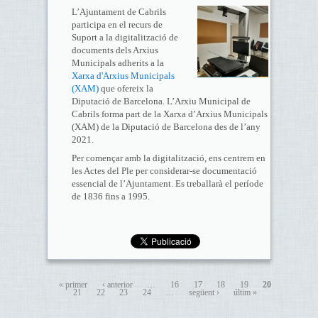
L’Ajuntament de Cabrils
participa en el recurs de
Suport a la digitalització de
documents dels Arxius
Municipals adherits a la
Xarxa d'Arxius Municipals
(XAM)
que ofereix la
Diputació de Barcelona. L’Arxiu Municipal de
Cabrils forma part de la Xarxa d’Arxius Municipals
(XAM) de la Diputació de Barcelona des de l’any
2021.
Per començar amb la digitalització, ens centrem en
les Actes del Ple per considerar-se documentació
essencial de l’Ajuntament. Es treballarà el període
de 1836 fins a 1995.
« primer
‹ anterior
…
16
17
18
19
20
21
22
23
24
…
següent ›
últim »