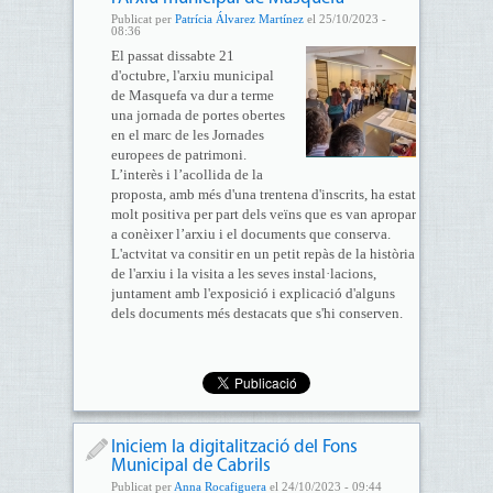
Publicat per
Patrícia Álvarez Martínez
el 25/10/2023 -
08:36
El passat dissabte 21
d'octubre, l'arxiu municipal
de Masquefa va dur a terme
una jornada de portes obertes
en el marc de les Jornades
europees de patrimoni.
L’interès i l’acollida de la
proposta, amb més d'una trentena d'inscrits, ha estat
molt positiva per part dels veïns que es van apropar
a conèixer l’arxiu i el documents que conserva.
L'actvitat va consitir en un petit repàs de la història
de l'arxiu i la visita a les seves instal·lacions,
juntament amb l'exposició i explicació d'alguns
dels documents més destacats que s'hi conserven.
Iniciem la digitalització del Fons
Municipal de Cabrils
Publicat per
Anna Rocafiguera
el 24/10/2023 - 09:44