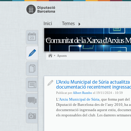
Inici
Temes
Comunitat de la Xarxa d'Arxius M
Apunts
L’Arxiu Municipal de Súria actualitza
documentació recentment ingressa
Publicat per
Albert Rumbo
el 19/11/2024 - 10:59
L'
Arxiu Municipal de Súria
, que forma part de
Diputació de Barcelona des de l’any 2010, ha ac
documentació ingressada aquest estiu, document
els responsables del club. Les darreres setmanes