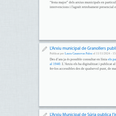
“festa major” dels arxius municipals en particu
intervencions i l'agraït retrobament presencial 
L'Arxiu municipal de Granollers publ
Publicat per
Laura Casanovas Palou
el 11/11/2024 - 15
Des d’ara ja és possible consultar en línia
els p
al 1940.
L’Arxiu els ha digitalitzat i publicat al
fer-los accessibles des de qualsevol punt, de man
L’Arxiu Municipal de Súria publica l’i