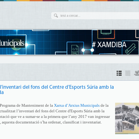
unicipals
 l’inventari del fons del Centre d'Esports Súria amb la
da
l Programa de Manteniment de la
Xarxa d’Arxius Municipals
de la
tualitzat l’inventari del fons del Centre d'Esports Súria amb la
ació que ve a sumar-se a la primera que l’any 2017 van ingressar
, aquesta documentació s’ha ordenat, classificat i inventariat.