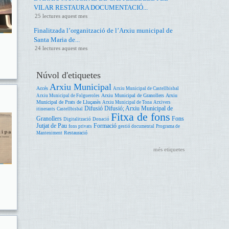
VILAR RESTAURA DOCUMENTACIÓ...
25 lectures aquest mes
Finalitzada l’organització de l’Arxiu municipal de
Santa Maria de...
24 lectures aquest mes
Núvol d'etiquetes
Arxiu Municipal
Accés
Arxiu Municipal de Castellbisbal
Arxiu Municipal de Granollers
Arxiu
Arxiu Municipal de Folgueroles
Municipal de Prats de Lluçanès
Arxiu Municipal de Tona
Arxivers
Difusió
Difusió; Arxiu Municipal de
itinerants
Castellbisbal
Fitxa de fons
Granollers
Fons
Digitalització
Donació
Jutjat de Pau
Formació
fons privats
gestió documental
Programa de
Restauració
Manteniment
més etiquetes