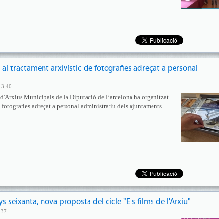
 al tractament arxivístic de fotografies adreçat a personal
13:40
a d'Arxius Municipals de la Diputació de Barcelona ha organitzat
e fotografies adreçat a personal administratiu dels ajuntaments.
ys seixanta, nova proposta del cicle "Els films de l'Arxiu"
:37