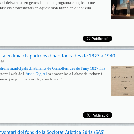
lar i dels arxius en general, amb un programa complet, bones
entre els professionals en aquest món híbrid en què vivim.
ica en línia els padrons d'habitants des de 1827 a 1940
:56
adrons municipals d'habitants de Granollers des de l’any 1827 fins
 portal web de l’
Arxiu Digital
per posar-los a l’abast de tothom i
era que ja no cal desplaçar-se fins a l’
nventari del fons de la Societat Atlètica Súria (SAS)