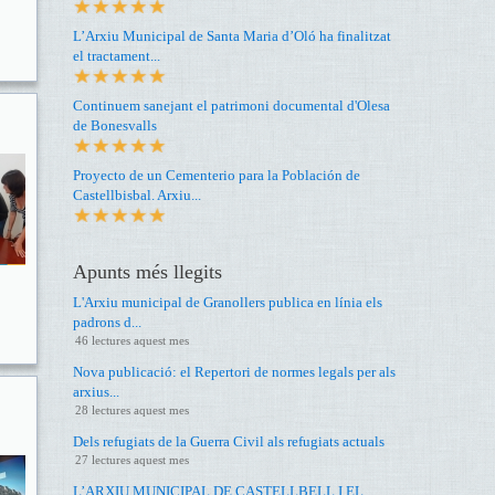
L’Arxiu Municipal de Santa Maria d’Oló ha finalitzat
el tractament...
Continuem sanejant el patrimoni documental d'Olesa
de Bonesvalls
Proyecto de un Cementerio para la Población de
Castellbisbal. Arxiu...
Apunts més llegits
L'Arxiu municipal de Granollers publica en línia els
padrons d...
46 lectures aquest mes
Nova publicació: el Repertori de normes legals per als
arxius...
28 lectures aquest mes
Dels refugiats de la Guerra Civil als refugiats actuals
27 lectures aquest mes
L’ARXIU MUNICIPAL DE CASTELLBELL I EL