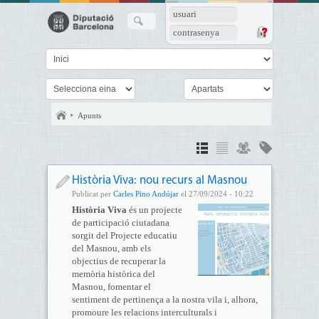
usuari
contrasenya
Apunts
Història Viva: nou recurs al Masnou
Publicat per
Carles Pino Andújar
el 27/09/2024 - 10:22
Història Viva
és un projecte
de participació ciutadana
sorgit del Projecte educatiu
del Masnou, amb els
objectius de recuperar la
memòria històrica del
Masnou, fomentar el
sentiment de pertinença a la nostra vila i, alhora,
promoure les relacions interculturals i