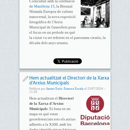
Coincidint amb la celebració
de
Manifesta 15
, la Biennal
Nòmada Europea de cultura
transversal, la nova exposició
fotogràfica de l'Arxiu
Municipal de Granollers posa
el focus en un període en què
la ciutat va ser referent en el panorama creatiu, la
dècada dels anys setanta.
Hem actualitzat el Directori de la Xarxa
d'Arxius Municipals
Publicat per
Jaume Enric Zamora Escala
el 23/07/2024 -
11:20
Hem actualitzat el
Directori
de la Xarxa d'Arxius
Municipals
. Es basa en un
mapa en què estan
georeferenciats tots els arxius
adherits a la XAM, amb les
dades identificatives bàsiques