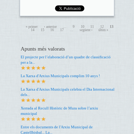
« primer
‹ anterior
…
9
10
11
12
13
14
15
16
17
…
següent ›
últim »
Apunts més valorats
El projecte per l’elaboració d’un quadre de classificació
per a la...
La Xarxa d'Arxius Municipals complim 10 anys !
La Xarxa d'Arxius Municipals celebra el Dia Internacional
dels...
Xerrada al Recull Històric de Mura sobre l’arxiu
municipal
Entre els documents de l'Arxiu Municipal de
Castellbisbal... La...