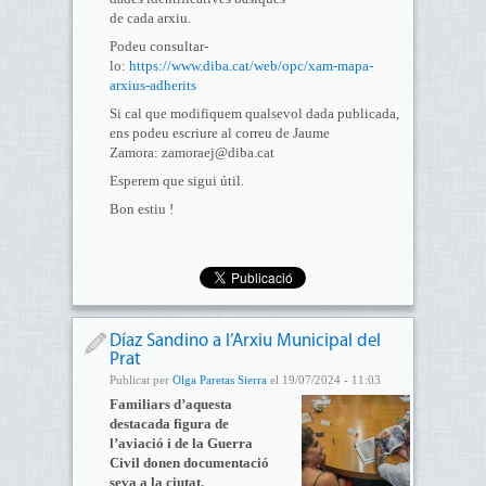
de cada arxiu.
Podeu consultar-
lo:
https://www.diba.cat/web/opc/xam-mapa-
arxius-adherits
Si cal que modifiquem qualsevol dada publicada,
ens podeu escriure al correu de Jaume
Zamora: zamoraej@diba.cat
Esperem que sigui útil.
Bon estiu !
Díaz Sandino a l’Arxiu Municipal del
Prat
Publicat per
Olga Paretas Sierra
el 19/07/2024 - 11:03
Familiars d’aquesta
destacada figura de
l’aviació i de la Guerra
Civil donen documentació
seva a la ciutat.