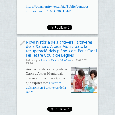
https://community.vortal.biz/Public/contract-
notice-view/PT1.NTC.3041144/
Nova història dels arxivers i arxiveres
de la Xarxa d'Arxius Municipals: la
recuperació dels plànols del Petit Casal
i el Teatre Goula de Begues
Publicat per
Patrícia Álvarez Martínez
el 17/09/2024 -
19:14
Amb motiu dels 20 anys de la
Xarxa d'Arxius Municipals
presentem una nova càpsula
que explica més
Històries
dels arxivers i arxiveres de la
XAM
.