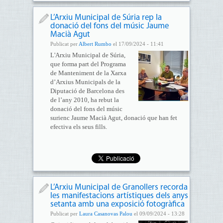
L’Arxiu Municipal de Súria rep la
donació del fons del músic Jaume
Macià Agut
Publicat per
Albert Rumbo
el 17/09/2024 - 11:41
L'Arxiu Municipal de Súria,
que forma part del Programa
de Manteniment de la Xarxa
d’Arxius Municipals de la
Diputació de Barcelona des
de l’any 2010, ha rebut la
donació del fons del músic
surienc Jaume Macià Agut, donació que han fet
efectiva els seus fills.
L’Arxiu Municipal de Granollers recorda
les manifestacions artístiques dels anys
setanta amb una exposició fotogràfica
Publicat per
Laura Casanovas Palou
el 09/09/2024 - 13:28