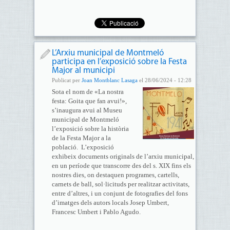
L’Arxiu municipal de Montmeló
participa en l’exposició sobre la Festa
Major al municipi
Publicat per
Joan Montblanc Lasaga
el 28/06/2024 - 12:28
Sota el nom de «La nostra
festa: Goita que fan avui!»,
s’inaugura avui al Museu
municipal de Montmeló
l’exposició sobre la història
de la Festa Major a la
població. L’exposició
exhibeix documents originals de l’arxiu municipal,
en un període que transcorre des del s. XIX fins els
nostres dies, on destaquen programes, cartells,
carnets de ball, sol·licituds per realitzar activitats,
entre d’altres, i un conjunt de fotografies del fons
d’imatges dels autors locals Josep Umbert,
Francesc Umbert i Pablo Agudo.