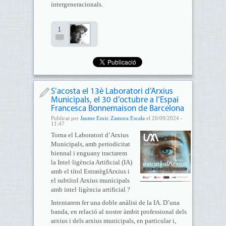
intergeneracionals.
1
S’acosta el 13è Laboratori d’Arxius
Municipals, el 30 d’octubre a l’Espai
Francesca Bonnemaison de Barcelona
Publicat per
Jaume Enric Zamora Escala
el 20/09/2024 -
11:47
Torna el Laboratori d’Arxius
Municipals, amb periodicitat
biennal i enguany tractarem
la Intel·ligència Artificial (IA)
amb el títol EstratègIArxius i
el subtítol Arxius municipals
amb intel·ligència artificial ?
Intentarem fer una doble anàlisi de la IA. D’una
banda, en relació al nostre àmbit professional dels
arxius i dels arxius municipals, en particular i,