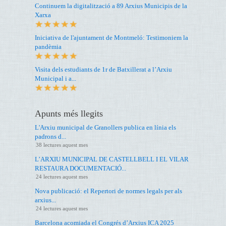
Continuem la digitalització a 89 Arxius Municipis de la
Xarxa
Iniciativa de l'ajuntament de Montmeló: Testimoniem la
pandèmia
Visita dels estudiants de 1r de Batxillerat a l’Arxiu
Municipal i a...
Apunts més llegits
L'Arxiu municipal de Granollers publica en línia els
padrons d...
38 lectures aquest mes
L’ARXIU MUNICIPAL DE CASTELLBELL I EL VILAR
RESTAURA DOCUMENTACIÓ...
24 lectures aquest mes
Nova publicació: el Repertori de normes legals per als
arxius...
24 lectures aquest mes
Barcelona acomiada el Congrés d’Arxius ICA 2025