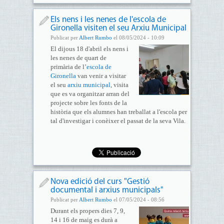
Els nens i les nenes de l'escola de
Gironella visiten el seu Arxiu Municipal
Publicat per
Albert Rumbo
el 08/05/2024 - 10:09
El dijous 18 d'abril els nens i
les nenes de quart de
primària de l’
escola de
Gironella
van venir a visitar
el seu
arxiu municipal
, visita
que es va organitzar arran del
projecte sobre les fonts de la
història que els alumnes han treballat a l'escola per
tal d'investigar i conèixer el passat de la seva Vila.
Nova edició del curs "Gestió
documental i arxius municipals"
Publicat per
Albert Rumbo
el 07/05/2024 - 08:56
Durant els propers dies 7, 9,
14 i 16 de maig es durà a