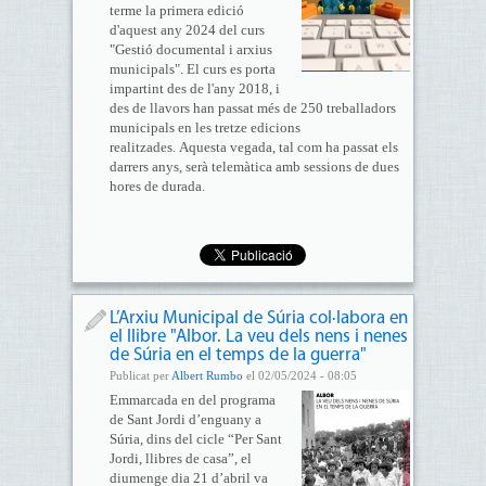
terme la primera edició
d'aquest any 2024 del curs
"Gestió documental i arxius
municipals". El curs es porta
impartint des de l'any 2018, i
des de llavors han passat més de 250 treballadors
municipals en les tretze edicions
realitzades. Aquesta vegada, tal com ha passat els
darrers anys, serà telemàtica amb sessions de dues
hores de durada.
L’Arxiu Municipal de Súria col·labora en
el llibre "Albor. La veu dels nens i nenes
de Súria en el temps de la guerra"
Publicat per
Albert Rumbo
el 02/05/2024 - 08:05
Emmarcada en del programa
de Sant Jordi d’enguany a
Súria, dins del cicle “Per Sant
Jordi, llibres de casa”, el
diumenge dia 21 d’abril va