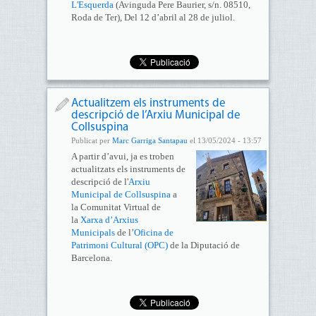
L'Esquerda
(Avinguda Pere Baurier, s/n. 08510,
Roda de Ter), Del 12 d’abril al 28 de juliol.
Actualitzem els instruments de
descripció de l’Arxiu Municipal de
Collsuspina
Publicat per
Marc Garriga Santapau
el 13/05/2024 - 13:57
A partir d’avui, ja es troben
actualitzats els instruments de
descripció de l'
Arxiu
Municipal de Collsuspina
a
la Comunitat Virtual de
la
Xarxa d’Arxius
Municipals
de l’
Oficina de
Patrimoni Cultural (OPC)
de la Diputació de
Barcelona.