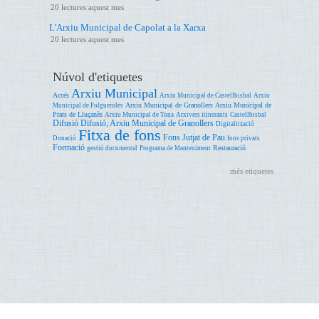
20 lectures aquest mes
L'Arxiu Municipal de Capolat a la Xarxa
20 lectures aquest mes
Núvol d'etiquetes
Arxiu Municipal
Accés
Arxiu Municipal de Castellbisbal
Arxiu
Arxiu Municipal de Granollers
Arxiu Municipal de
Municipal de Folgueroles
Prats de Lluçanès
Arxiu Municipal de Tona
Arxivers itinerants
Castellbisbal
Difusió
Difusió; Arxiu Municipal de Granollers
Digitalització
Fitxa de fons
Fons Jutjat de Pau
Donació
fons privats
Formació
Restauració
gestió documental
Programa de Manteniment
més etiquetes