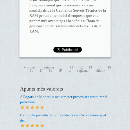
l’enquesta anual que passàvem als arxius
municipals de la Central de Serveis Tècnics de la
XAM per un altre model d’enquesta que ens
portarà més avantatges i beneficis a l’hora de
gestionar i analitzar les dades dels arxius de la
XAM.
« primer
‹ anterior
…
11
12
13
14
15
16
17
18
19
…
següent ›
últim »
Apunts més valorats
A Fogars de Montclús actuem per preservar i restaurar el
patrimoni...
Èxit de la jornada de portes obertes a l'Arxiu municipal
de...