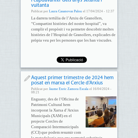
i capdavanter dels anys setanta i
vuitanta
Publicat per
Laura Casanovas Palou
el 17/04/2024 - 12:37
La darrera tertúlia de l’Arxiu de Granollers,
“Compartint històries del nostre hospital”, va
complir el propòsit i va permetre descobrir moltes
històries de l’Hospital de Granollers, explicades de
pròpia veu per les persones que les han viscudes.
Aquest primer trimestre de 2024 hem
posat en marxa el Cercle d’Arxius
Publicat per
Jaume Enric Zamora Escala
el 16/04/2024 -
08:21
Enguany, des de l’Oficina de
Patrimoni Cultural hem
incorporat la Xarxa d’Arxius
Municipals (XAM) en el
projecte Cercles de
Comparació Intermunicipals
(CCI) que podem resumir com
la metodologia que ens permetrà substituir