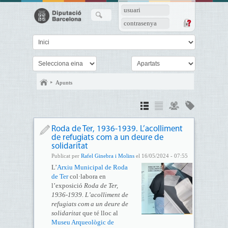
usuari
contrasenya
Apunts
Roda de Ter, 1936-1939. L’acolliment
de refugiats com a un deure de
solidaritat
Publicat per
Rafel Ginebra i Molins
el 16/05/2024 - 07:55
L’
Arxiu Municipal de Roda
de Ter
col·labora en
l’exposició
Roda de Ter,
1936-1939. L’acolliment de
refugiats com a un deure de
solidaritat
que té lloc al
Museu Arqueològic de