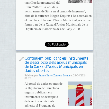
tenir lloc la presentació del
llibre “Albor. La veu dels
nens i nenes de Súria en el temps de la guerra”,
obra de la surienca Magda Esquius i Ros, treball en
el qual ha col·laborat l'Arxiu Municipal, arxiu que
forma part de la Xarxa d'Arxius Municipals de la
Diputació de Barcelona des de l’any 2010.
Continuem publicant els instruments
de descripció dels arxius municipals
de la Xarxa d’Arxius Municipals en
dades obertes
Publicat per
Jaume Enric Zamora Escala
el 24/04/2024 -
08:29
Al portal de dades obertes de
la Diputació de Barcelona
seguim publicant els
instruments de descripció
dels arxius municipals
adherits al Programa de