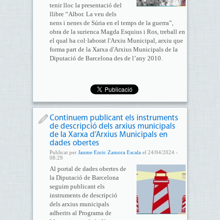
tenir lloc la presentació del
llibre “Albor. La veu dels
nens i nenes de Súria en el temps de la guerra”,
obra de la surienca Magda Esquius i Ros, treball en
el qual ha col·laborat l'Arxiu Municipal, arxiu que
forma part de la Xarxa d'Arxius Municipals de la
Diputació de Barcelona des de l’any 2010.
Continuem publicant els instruments
de descripció dels arxius municipals
de la Xarxa d’Arxius Municipals en
dades obertes
Publicat per
Jaume Enric Zamora Escala
el 24/04/2024 -
08:29
Al portal de dades obertes de
la Diputació de Barcelona
seguim publicant els
instruments de descripció
dels arxius municipals
adherits al Programa de