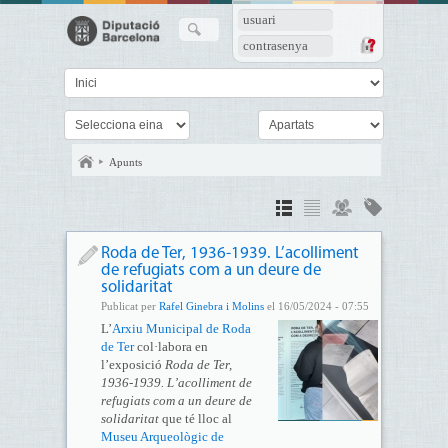
usuari
contrasenya
Apunts
Roda de Ter, 1936-1939. L’acolliment
de refugiats com a un deure de
solidaritat
Publicat per
Rafel Ginebra i Molins
el 16/05/2024 - 07:55
L’
Arxiu Municipal de Roda
de Ter
col·labora en
l’exposició
Roda de Ter,
1936-1939. L’acolliment de
refugiats com a un deure de
solidaritat
que té lloc al
Museu Arqueològic de