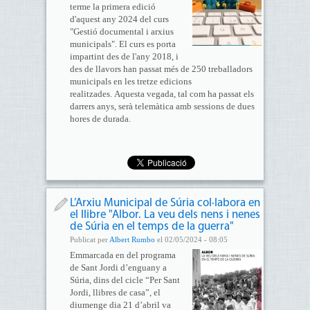
terme la primera edició
d'aquest any 2024 del curs
"Gestió documental i arxius
municipals". El curs es porta
impartint des de l'any 2018, i
des de llavors han passat més de 250 treballadors
municipals en les tretze edicions
realitzades. Aquesta vegada, tal com ha passat els
darrers anys, serà telemàtica amb sessions de dues
hores de durada.
L’Arxiu Municipal de Súria col·labora en
el llibre "Albor. La veu dels nens i nenes
de Súria en el temps de la guerra"
Publicat per
Albert Rumbo
el 02/05/2024 - 08:05
Emmarcada en del programa
de Sant Jordi d’enguany a
Súria, dins del cicle “Per Sant
Jordi, llibres de casa”, el
diumenge dia 21 d’abril va