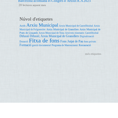
Barcelona acomiada el Congrés d’Arxius ICA 2025
20 lectures aquest mes
Núvol d'etiquetes
Arxiu Municipal
Accés
Arxiu Municipal de Castellbisbal
Arxiu
Arxiu Municipal de Granollers
Arxiu Municipal de
Municipal de Folgueroles
Prats de Lluçanès
Arxiu Municipal de Tona
Arxivers itinerants
Castellbisbal
Difusió
Difusió; Arxiu Municipal de Granollers
Digitalització
Fitxa de fons
Fons Jutjat de Pau
Donació
fons privats
Formació
Restauració
gestió documental
Programa de Manteniment
més etiquetes
Accessibilitat
Ajuda
Avís legal
Oficina de Patrimoni Cultural. Àrea de Cultura. Edifici del Rellotge. Comte d'Urgell, 187 08036