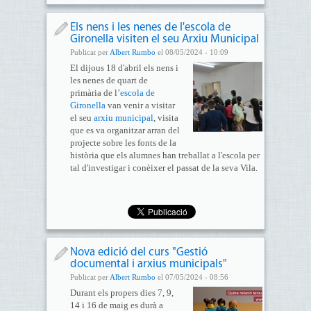
Els nens i les nenes de l'escola de
Gironella visiten el seu Arxiu Municipal
Publicat per
Albert Rumbo
el 08/05/2024 - 10:09
El dijous 18 d'abril els nens i
les nenes de quart de
primària de l’
escola de
Gironella
van venir a visitar
el seu
arxiu municipal
, visita
que es va organitzar arran del
projecte sobre les fonts de la
història que els alumnes han treballat a l'escola per
tal d'investigar i conèixer el passat de la seva Vila.
Nova edició del curs "Gestió
documental i arxius municipals"
Publicat per
Albert Rumbo
el 07/05/2024 - 08:56
Durant els propers dies 7, 9,
14 i 16 de maig es durà a