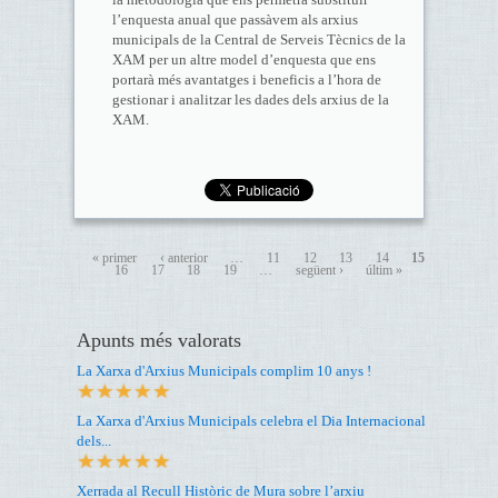
l’enquesta anual que passàvem als arxius
municipals de la Central de Serveis Tècnics de la
XAM per un altre model d’enquesta que ens
portarà més avantatges i beneficis a l’hora de
gestionar i analitzar les dades dels arxius de la
XAM.
« primer
‹ anterior
…
11
12
13
14
15
16
17
18
19
…
següent ›
últim »
Apunts més valorats
La Xarxa d'Arxius Municipals complim 10 anys !
La Xarxa d'Arxius Municipals celebra el Dia Internacional
dels...
Xerrada al Recull Històric de Mura sobre l’arxiu