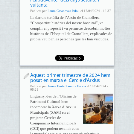
i capdavanter dels anys setanta i
vuitanta
Publicat per
Laura Casanovas Palou
el 17/04/2024 - 12:37
La darrera tertúlia de l’Arxiu de Granollers,
“Compartint històries del nostre hospital”, va
complir el propòsit i va permetre descobrir moltes
històries de l’Hospital de Granollers, explicades de
pròpia veu per les persones que les han viscudes.
Aquest primer trimestre de 2024 hem
posat en marxa el Cercle d’Arxius
Publicat per
Jaume Enric Zamora Escala
el 16/04/2024 -
08:21
Enguany, des de l’Oficina de
Patrimoni Cultural hem
incorporat la Xarxa d’Arxius
Municipals (XAM) en el
projecte Cercles de
Comparació Intermunicipals
(CCI) que podem resumir com
la metodologia que ens permetrà substituir