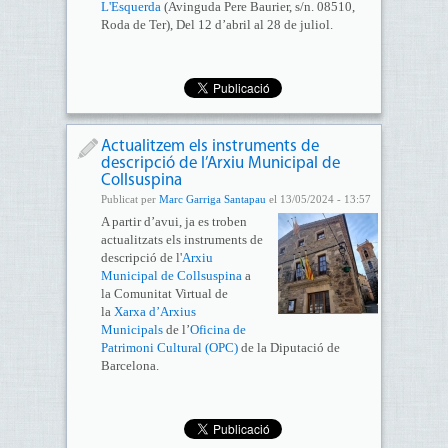
L'Esquerda
(Avinguda Pere Baurier, s/n. 08510,
Roda de Ter), Del 12 d’abril al 28 de juliol.
Actualitzem els instruments de
descripció de l’Arxiu Municipal de
Collsuspina
Publicat per
Marc Garriga Santapau
el 13/05/2024 - 13:57
A partir d’avui, ja es troben
actualitzats els instruments de
descripció de l'
Arxiu
Municipal de Collsuspina
a
la Comunitat Virtual de
la
Xarxa d’Arxius
Municipals
de l’
Oficina de
Patrimoni Cultural (OPC)
de la Diputació de
Barcelona.