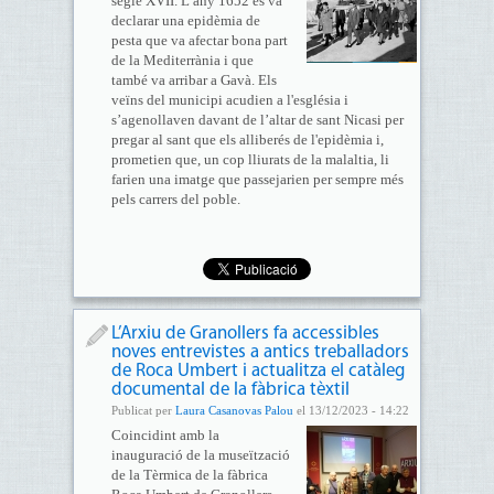
segle XVII. L’any 1652 es va
declarar una epidèmia de
pesta que va afectar bona part
de la Mediterrània i que
també va arribar a Gavà. Els
veïns del municipi acudien a l'església i
s’agenollaven davant de l’altar de sant Nicasi per
pregar al sant que els alliberés de l'epidèmia i,
prometien que, un cop lliurats de la malaltia, li
farien una imatge que passejarien per sempre més
pels carrers del poble.
L’Arxiu de Granollers fa accessibles
noves entrevistes a antics treballadors
de Roca Umbert i actualitza el catàleg
documental de la fàbrica tèxtil
Publicat per
Laura Casanovas Palou
el 13/12/2023 - 14:22
Coincidint amb la
inauguració de la museïtzació
de la Tèrmica de la fàbrica