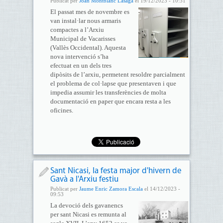
Publicat per
Joan Montblanc Lasaga
el 19/12/2023 - 10:31
El passat mes de novembre es
van instal·lar nous armaris
compactes a l’Arxiu
Municipal de Vacarisses
(Vallès Occidental). Aquesta
nova intervenció s’ha
efectuat en un dels tres
dipòsits de l’arxiu, permetent resoldre parcialment
el problema de col·lapse que presentaven i que
impedia assumir les transferències de molta
documentació en paper que encara resta a les
oficines.
Sant Nicasi, la festa major d'hivern de
Gavà a l'Arxiu festiu
Publicat per
Jaume Enric Zamora Escala
el 14/12/2023 -
09:53
La devoció dels gavanencs
per sant Nicasi es remunta al