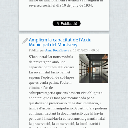
mesos de funcionament l'Ateneu va inaugurar la
seva seu social el dia 10 de juny de 1934.
Ampliem la capacitat de l’Arxiu
Municipal del Montseny
Publicat per
Anna Rocafiguera
el 16/01/2024 - 00:36
S’han instal·lat nous mòduls
de prestatgeria amb una
capacitat per unes 200 capses.
La seva instal·lació permet
superar l’episodi de col·lapse
que es venia patint. Podrem
eliminar l’ús de
sobreprestatgeria que ens havíem vist obligats a
adoptar i que és tant poc recomanada per a
qüestions de preservació de la documentació, i
també d’accés i manipulació. A partir d’ara podrem
continuar tractant la documentació que hi havia
pendent i instal·lar-la correctament, garantint així
la preservació, la conservació, la localització i