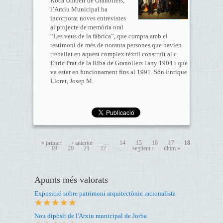
Roca Umbert de Granollers,
l’Arxiu Municipal ha
incorporat noves entrevistes
al projecte de memòria oral
“Les veus de la fàbrica”, que compta amb el
testimoni de més de noranta persones que havien
treballat en aquest complex tèxtil construït al c.
Enric Prat de la Riba de Granollers l'any 1904 i que
va estar en funcionament fins al 1991. Són Enrique
Lloret, Josep M.
« primer
‹ anterior
…
14
15
16
17
18
19
20
21
22
…
següent ›
últim »
Apunts més valorats
Exposició sobre patrimoni arquitectònic racionalista
Nou dipòsit de l'Arxiu municipal de Jorba