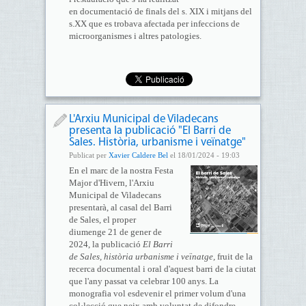
en documentació de finals del s. XIX i mitjans del
s.XX que es trobava afectada per infeccions de
microorganismes i altres patologies.
L'Arxiu Municipal de Viladecans
presenta la publicació "El Barri de
Sales. Història, urbanisme i veïnatge"
Publicat per
Xavier Caldere Bel
el 18/01/2024 - 19:03
En el marc de la nostra Festa
Major d'Hivern, l'Arxiu
Municipal de Viladecans
presentarà, al casal del Barri
de Sales, el proper
diumenge 21 de gener de
2024, la publicació
El Barri
de Sales, història urbanisme i veïnatge,
fruit de la
recerca documental i oral d'aquest barri de la ciutat
que l'any passat va celebrar 100 anys. La
monografia vol esdevenir el primer volum d'una
col·lecció que neix amb voluntat de difondre