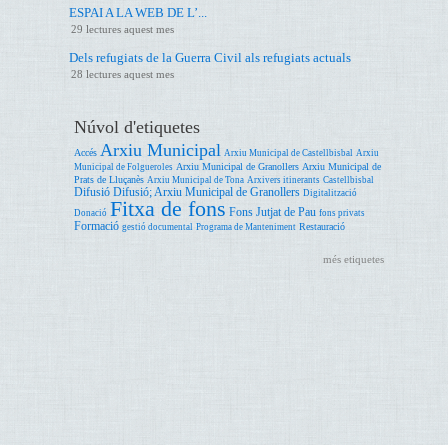
ESPAI A LA WEB DE L’...
29 lectures aquest mes
Dels refugiats de la Guerra Civil als refugiats actuals
28 lectures aquest mes
Núvol d'etiquetes
Arxiu Municipal
Accés
Arxiu Municipal de Castellbisbal
Arxiu
Arxiu Municipal de Granollers
Arxiu Municipal de
Municipal de Folgueroles
Prats de Lluçanès
Arxiu Municipal de Tona
Arxivers itinerants
Castellbisbal
Difusió
Difusió; Arxiu Municipal de Granollers
Digitalització
Fitxa de fons
Fons Jutjat de Pau
Donació
fons privats
Formació
Restauració
gestió documental
Programa de Manteniment
més etiquetes