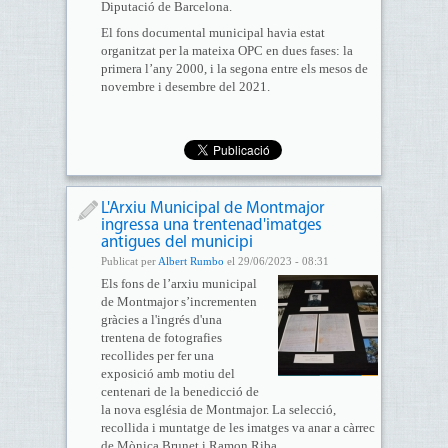
Diputació de Barcelona.
El fons documental municipal havia estat
organitzat per la mateixa OPC en dues fases: la
primera l’any 2000, i la segona entre els mesos de
novembre i desembre del 2021.
L'Arxiu Municipal de Montmajor
ingressa una trentenad'imatges
antigues del municipi
Publicat per
Albert Rumbo
el 29/06/2023 - 08:31
Els fons de l’arxiu municipal
de Montmajor s’incrementen
gràcies a l'ingrés d'una
trentena de fotografies
recollides per fer una
exposició amb motiu del
centenari de la benedicció de
la nova església de Montmajor. La selecció,
recollida i muntatge de les imatges va anar a càrrec
de Mònica Brunet i Ramon Riba.