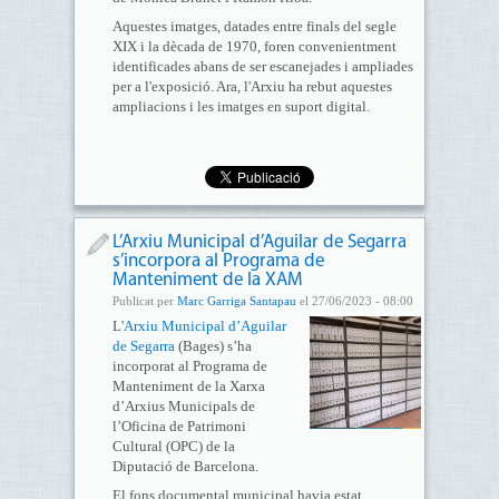
Aquestes imatges, datades entre finals del segle
XIX i la dècada de 1970, foren convenientment
identificades abans de ser escanejades i ampliades
per a l'exposició. Ara, l'Arxiu ha rebut aquestes
ampliacions i les imatges en suport digital.
L’Arxiu Municipal d’Aguilar de Segarra
s’incorpora al Programa de
Manteniment de la XAM
Publicat per
Marc Garriga Santapau
el 27/06/2023 - 08:00
L'
Arxiu Municipal d’Aguilar
de Segarra
(Bages) s’ha
incorporat al Programa de
Manteniment de la Xarxa
d’Arxius Municipals de
l’Oficina de Patrimoni
Cultural (OPC) de la
Diputació de Barcelona.
El fons documental municipal havia estat