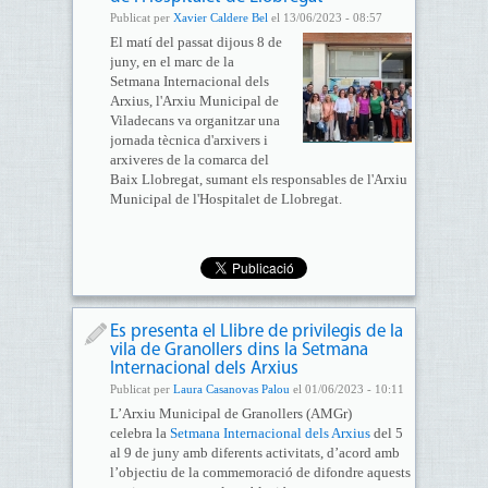
Publicat per
Xavier Caldere Bel
el 13/06/2023 - 08:57
El matí del passat dijous 8 de
juny, en el marc de la
Setmana Internacional dels
Arxius, l'Arxiu Municipal de
Viladecans va organitzar una
jornada tècnica d'arxivers i
arxiveres de la comarca del
Baix Llobregat, sumant els responsables de l'Arxiu
Municipal de l'Hospitalet de Llobregat.
Es presenta el Llibre de privilegis de la
vila de Granollers dins la Setmana
Internacional dels Arxius
Publicat per
Laura Casanovas Palou
el 01/06/2023 - 10:11
L’Arxiu Municipal de Granollers (AMGr)
celebra la
Setmana Internacional dels Arxius
del 5
al 9 de juny amb diferents activitats, d’acord amb
l’objectiu de la commemoració de difondre aquests