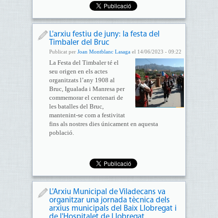
L'arxiu festiu de juny: la festa del
Timbaler del Bruc
Publicat per
Joan Montblanc Lasaga
el 14/06/2023 - 09:22
La Festa del Timbaler té el
seu origen en els actes
organitzats l’any 1908 al
Bruc, Igualada i Manresa per
commemorar el centenari de
les batalles del Bruc,
mantenint-se com a festivitat
fins als nostres dies únicament en aquesta
població.
L'Arxiu Municipal de Viladecans va
organitzar una jornada tècnica dels
arxius municipals del Baix Llobregat i
de l'Hospitalet de Llobregat