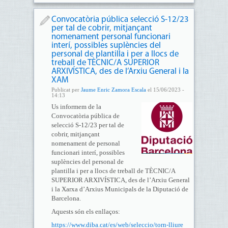
Convocatòria pública selecció S-12/23
per tal de cobrir, mitjançant
nomenament personal funcionari
interí, possibles suplències del
personal de plantilla i per a llocs de
treball de TÈCNIC/A SUPERIOR
ARXIVÍSTICA, des de l’Arxiu General i la
XAM
Publicat per
Jaume Enric Zamora Escala
el 15/06/2023 -
14:13
Us informem de la
Convocatòria pública de
selecció S-12/23 per tal de
cobrir, mitjançant
nomenament de personal
funcionari interí, possibles
suplències del personal de
plantilla i per a llocs de treball de TÈCNIC/A
SUPERIOR ARXIVÍSTICA, des de l’Arxiu General
i la Xarxa d’Arxius Municipals de la Diputació de
Barcelona.
Aquests són els enllaços:
https://www.diba.cat/es/web/seleccio/torn-lliure