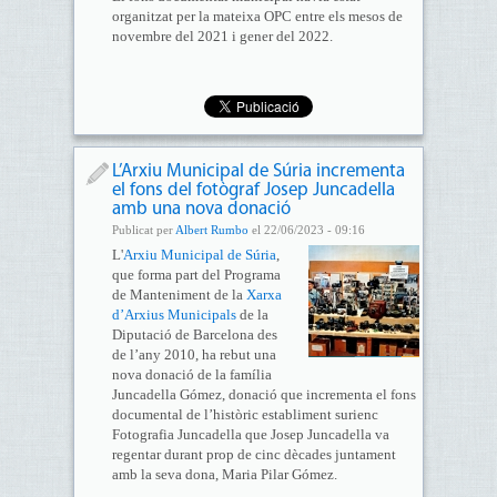
organitzat per la mateixa OPC entre els mesos de
novembre del 2021 i gener del 2022.
L’Arxiu Municipal de Súria incrementa
el fons del fotògraf Josep Juncadella
amb una nova donació
Publicat per
Albert Rumbo
el 22/06/2023 - 09:16
L'
Arxiu Municipal de Súria
,
que forma part del Programa
de Manteniment de la
Xarxa
d’Arxius Municipals
de la
Diputació de Barcelona des
de l’any 2010, ha rebut una
nova donació de la família
Juncadella Gómez, donació que incrementa el fons
documental de l’històric establiment surienc
Fotografia Juncadella que Josep Juncadella va
regentar durant prop de cinc dècades juntament
amb la seva dona, Maria Pilar Gómez.