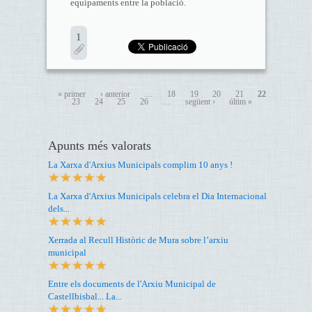
equipaments entre la població.
1
« primer
‹ anterior
…
18
19
20
21
22
23
24
25
26
…
següent ›
últim »
Apunts més valorats
La Xarxa d'Arxius Municipals complim 10 anys !
La Xarxa d'Arxius Municipals celebra el Dia Internacional
dels...
Xerrada al Recull Històric de Mura sobre l’arxiu
municipal
Entre els documents de l'Arxiu Municipal de
Castellbisbal... La...