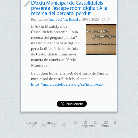
L’Arxiu Municipal de Castelldefels
presenta l’escape room digital: A la
recerca del pergamí perdut
Publicat per
Juan José Vas Rafael
el 30/03/2023 - 10:07
L’Arxiu Municipal de
Castelldefels presenta: “A la
recerca del pergamí perdut”
una nova experiència digital
per a la difusió de la història
de Castelldefels i una nova
manera de conèixer l’Arxiu
Municipal.
La podreu trobar a la web de difusió de l’arxiu
municipal de castelldefels, clicant a:
https://arxiu.castelldefels.org/ca/inicio-cat/
« primer
‹ anterior
…
20
21
22
23
24
25
26
27
28
…
següent ›
últim »