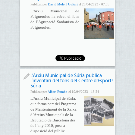
Publicat per
David Molet i Guitart
el 20/04/2023 - 07:55
L'Arxiu Municipal de
Folgueroles ha rebut el fons
de l’Agrupació Sardanista de
Folgueroles.
L’Arxiu Municipal de Súria publica
l’inventari del fons del Centre d'Esports
Súria
Publicat per
Albert Rumbo
el 19/04/2023 - 13:24
L'Arxiu Municipal de Súria,
que forma part del Programa
de Manteniment de la Xarxa
d’Arxius Municipals de la
Diputació de Barcelona des
de l’any 2010, posa a
disposició del públic