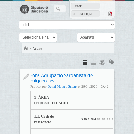
usuari
contrasenya
Apunts
Fons Agrupació Sardanista de
Folgueroles
Publicat per
David Molet i Guitart
el 26/04/2023 - 09:42
1- ÀREA
D'IDENTIFICACIÓ
1.1. Codi de
08083.304.00.00.00.00.
referència