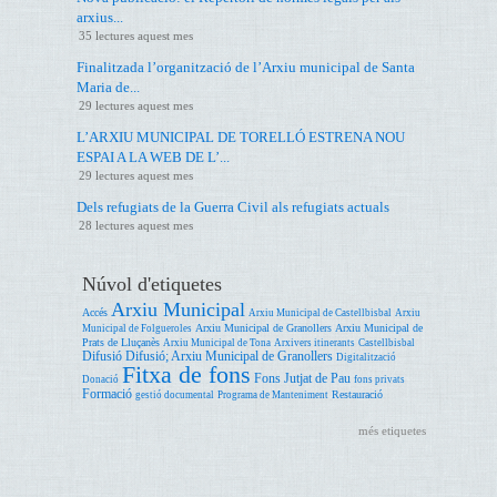
arxius...
35 lectures aquest mes
Finalitzada l’organització de l’Arxiu municipal de Santa
Maria de...
29 lectures aquest mes
L’ARXIU MUNICIPAL DE TORELLÓ ESTRENA NOU
ESPAI A LA WEB DE L’...
29 lectures aquest mes
Dels refugiats de la Guerra Civil als refugiats actuals
28 lectures aquest mes
Núvol d'etiquetes
Arxiu Municipal
Accés
Arxiu Municipal de Castellbisbal
Arxiu
Arxiu Municipal de Granollers
Arxiu Municipal de
Municipal de Folgueroles
Prats de Lluçanès
Arxiu Municipal de Tona
Arxivers itinerants
Castellbisbal
Difusió
Difusió; Arxiu Municipal de Granollers
Digitalització
Fitxa de fons
Fons Jutjat de Pau
Donació
fons privats
Formació
Restauració
gestió documental
Programa de Manteniment
més etiquetes