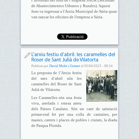
l’inventari del fons de l’empresa SAUR (Sociedad
de Abastecimientos Urbanos y Rurales). Aquest
fons va ingressar a l'Arxiu Municipal de Súria quan
van tancar les oficines de l'empresa a Súria.
L’arxiu festiu d’abril: les caramelles del
Roser de Sant Julià de Vilatorta
Publicat per
David Molet i Guitart
el 05/04/2023 - 08:54
La proposta de l’Arxiu festiu
del mes d’abril són les
caramelles del Roser de Sant
Julià de Vilatorta.
Les Caramelles són una festa
viva, arrelada i estesa arreu
dels Països Catalans. Són un cant de salutació
primaveral fet per una colla de cantaires, per
masies, carrers i places de pobles i ciutats, la diada
de Pasqua Florida.