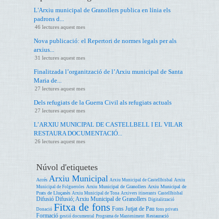
L'Arxiu municipal de Granollers publica en línia els
padrons d...
46 lectures aquest mes
Nova publicació: el Repertori de normes legals per als
arxius...
31 lectures aquest mes
Finalitzada l’organització de l’Arxiu municipal de Santa
Maria de...
27 lectures aquest mes
Dels refugiats de la Guerra Civil als refugiats actuals
27 lectures aquest mes
L’ARXIU MUNICIPAL DE CASTELLBELL I EL VILAR
RESTAURA DOCUMENTACIÓ...
26 lectures aquest mes
Núvol d'etiquetes
Arxiu Municipal
Accés
Arxiu Municipal de Castellbisbal
Arxiu
Arxiu Municipal de Granollers
Arxiu Municipal de
Municipal de Folgueroles
Prats de Lluçanès
Arxiu Municipal de Tona
Arxivers itinerants
Castellbisbal
Difusió
Difusió; Arxiu Municipal de Granollers
Digitalització
Fitxa de fons
Fons Jutjat de Pau
Donació
fons privats
Formació
Restauració
gestió documental
Programa de Manteniment