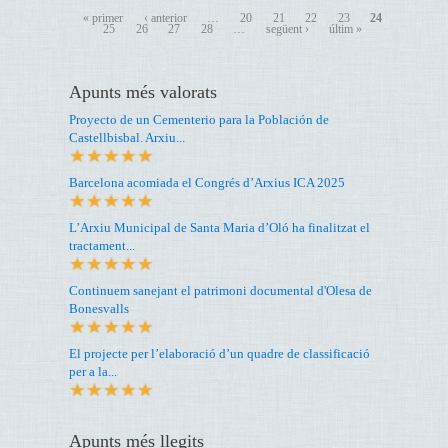
« primer
‹ anterior
…
20
21
22
23
24
25
26
27
28
…
següent ›
últim »
Apunts més valorats
Proyecto de un Cementerio para la Población de
Castellbisbal. Arxiu...
Barcelona acomiada el Congrés d’Arxius ICA 2025
L’Arxiu Municipal de Santa Maria d’Oló ha finalitzat el
tractament...
Continuem sanejant el patrimoni documental d'Olesa de
Bonesvalls
El projecte per l’elaboració d’un quadre de classificació
per a la...
Apunts més llegits