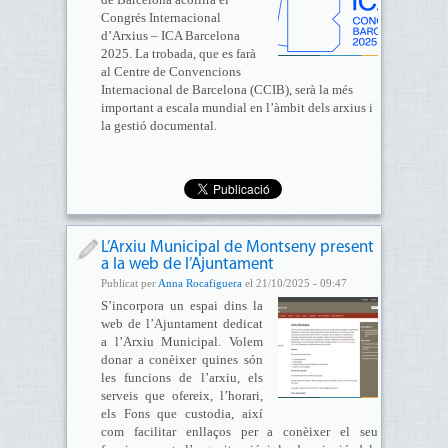
Congrés Internacional
d’Arxius – ICA Barcelona
2025. La trobada, que es farà
al Centre de Convencions
Internacional de Barcelona (CCIB), serà la més
important a escala mundial en l’àmbit dels arxius i
la gestió documental.
L’Arxiu Municipal de Montseny present
a la web de l’Ajuntament
Publicat per
Anna Rocafiguera
el 21/10/2025 - 09:47
S’incorpora un espai dins la
web de l’Ajuntament dedicat
a l’Arxiu Municipal. Volem
donar a conèixer quines són
les funcions de l’arxiu, els
serveis que ofereix, l’horari,
els Fons que custodia, així
com facilitar enllaços per a conèixer el seu