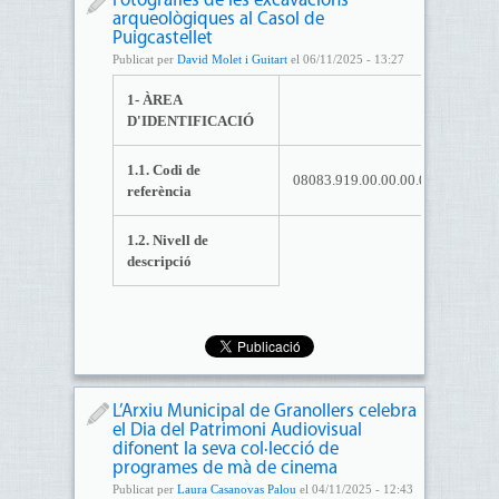
Fotografies de les excavacions
arqueològiques al Casol de
Puigcastellet
Publicat per
David Molet i Guitart
el 06/11/2025 - 13:27
1- ÀREA
D'IDENTIFICACIÓ
1.1. Codi de
08083.919.00.00.00.00.
referència
1.2. Nivell de
descripció
L’Arxiu Municipal de Granollers celebra
el Dia del Patrimoni Audiovisual
difonent la seva col·lecció de
programes de mà de cinema
Publicat per
Laura Casanovas Palou
el 04/11/2025 - 12:43