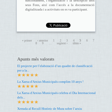
funcionament, l’organització i la descripció dels
seus Fons, així com l’accés a la documentació
digitalitzada i a activitats on es va participant.
« primer
‹ anterior
1
2
3
4
5
6
7
8
9
…
següent ›
últim »
Apunts més valorats
El projecte per l’elaboració d’un quadre de classificació
per a la...
La Xarxa d'Arxius Municipals complim 10 anys !
La Xarxa d'Arxius Municipals celebra el Dia Internacional
dels...
Xerrada al Recull Històric de Mura sobre l’arxiu