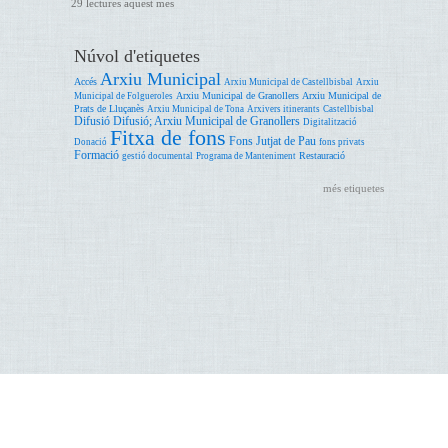
29 lectures aquest mes
Núvol d'etiquetes
Arxiu Municipal
Accés
Arxiu Municipal de Castellbisbal
Arxiu
Arxiu Municipal de Granollers
Arxiu Municipal de
Municipal de Folgueroles
Prats de Lluçanès
Arxiu Municipal de Tona
Arxivers itinerants
Castellbisbal
Difusió
Difusió; Arxiu Municipal de Granollers
Digitalització
Fitxa de fons
Fons Jutjat de Pau
Donació
fons privats
Formació
Restauració
gestió documental
Programa de Manteniment
més etiquetes
Accessibilitat
Ajuda
Avís legal
Oficina de Patrimoni Cultural. Àrea de Cultura. Edifici del Rellotge. Comte d'Urgell, 187 08036
Barcelona T. 93 402 25 66