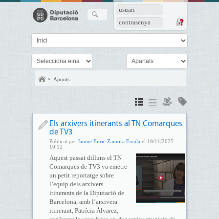
usuari
contrasenya
Apunts
Els arxivers itinerants al TN Comarques
de TV3
Publicat per
Jaume Enric Zamora Escala
el 19/11/2025 -
10:12
Aquest passat dilluns el TN
Comarques de TV3 va emetre
un petit reportatge sobre
l’equip dels arxivers
itinerants de la Diputació de
Barcelona, amb l’arxivera
itinerant, Patrícia Álvarez,