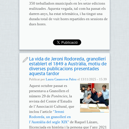
350 treballadors municipals en les setze edicions
realitzades. Aquesta vegada, tal com ha passat els
darrers anys, ha estat telemàtica, i ha tingut una
durada total de vuit hores repartides en sessions de
dues hores.
La vida de Jeroni Rodoreda, granollerí
establert el 1849 a Austràlia, motiu de
diverses publicacions presentades
aquesta tardor
Publicat per
Laura Casanovas Palou
el 13/11/2025 - 15:39
Aquest octubre passat es
presentava a Granollers el
número 29 de
Ponències
, la
revista del Centre d’Estudis
de l’Associació Cultural, que
inclou l’article
“Jeroni
Rodoreda, un granollerí en
l’Austràlia del segle XIX”
de Raquel Lázaro,
llicenciada en història i la persona que l’any 2021