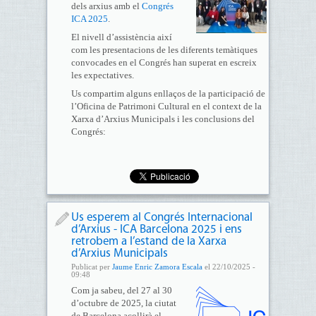
dels arxius amb el
Congrés
ICA 2025
.
El nivell d’assistència així
com les presentacions de les diferents temàtiques
convocades en el Congrés han superat en escreix
les expectatives.
Us compartim alguns enllaços de la participació de
l’Oficina de Patrimoni Cultural en el context de la
Xarxa d’Arxius Municipals i les conclusions del
Congrés:
Us esperem al Congrés Internacional
d’Arxius - ICA Barcelona 2025 i ens
retrobem a l’estand de la Xarxa
d’Arxius Municipals
Publicat per
Jaume Enric Zamora Escala
el 22/10/2025 -
09:48
Com ja sabeu, del 27 al 30
d’octubre de 2025, la ciutat
de Barcelona acollirà el