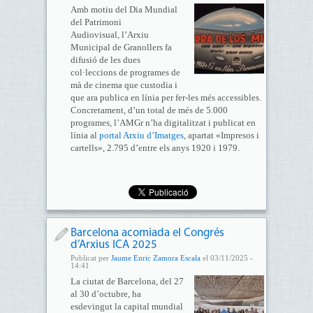
Amb motiu del Dia Mundial
del Patrimoni
Audiovisual, l’Arxiu
Municipal de Granollers fa
difusió de les dues
col·leccions de programes de
mà de cinema que custodia i
que ara publica en línia per fer-les més accessibles.
Concretament, d’un total de més de 5.000
programes, l’AMGr n’ha digitalitzat i publicat en
línia al
portal Arxiu d’Imatges
, apartat «Impresos i
cartells», 2.795 d’entre els anys 1920 i 1979.
Barcelona acomiada el Congrés
d’Arxius ICA 2025
Publicat per
Jaume Enric Zamora Escala
el 03/11/2025 -
14:41
La ciutat de Barcelona, del 27
al 30 d’octubre, ha
esdevingut la capital mundial