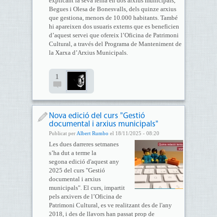
explicant la seva feina en dos arxius municipals,
Begues i Olesa de Bonesvalls, dels quinze arxius
que gestiona, menors de 10.000 habitants. També
hi apareixen dos usuaris externs que es beneficien
d’aquest servei que ofereix l’Oficina de Patrimoni
Cultural, a través del Programa de Manteniment de
la Xarxa d’Arxius Municipals.
1
Nova edició del curs "Gestió
documental i arxius municipals"
Publicat per
Albert Rumbo
el 18/11/2025 - 08:20
Les dues darreres setmanes
s’ha dut a terme la
segona edició d'aquest any
2025 del curs "Gestió
documental i arxius
municipals". El curs, impartit
pels arxivers de l’Oficina de
Patrimoni Cultural, es ve realitzant des de l'any
2018, i des de llavors han passat prop de