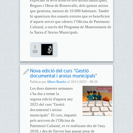
explicant la seva feina en dos arxius municipals,
Begues i Olesa de Bonesvalls, dels quinze arxius
que gestiona, menors de 10.000 habitants. També
hi apareixen dos usuaris externs que es beneficien
d’aquest servei que ofereix l’Oficina de Patrimoni
Cultural, a través del Programa de Manteniment de
la Xarxa d’Arxius Municipals.
1
Nova edició del curs "Gestió
documental i arxius municipals"
Publicat per
Albert Rumbo
el 18/11/2025 - 08:20
Les dues darreres setmanes
s’ha dut a terme la
segona edició d'aquest any
2025 del curs "Gestió
documental i arxius
municipals". El curs, impartit
pels arxivers de l’Oficina de
Patrimoni Cultural, es ve realitzant des de l'any
2018, i des de llavors han passat prop de