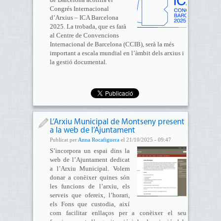
Congrés Internacional
d’Arxius – ICA Barcelona
2025. La trobada, que es farà
al Centre de Convencions
Internacional de Barcelona (CCIB), serà la més
important a escala mundial en l’àmbit dels arxius i
la gestió documental.
L’Arxiu Municipal de Montseny present
a la web de l’Ajuntament
Publicat per
Anna Rocafiguera
el 21/10/2025 - 09:47
S’incorpora un espai dins la
web de l’Ajuntament dedicat
a l’Arxiu Municipal. Volem
donar a conèixer quines són
les funcions de l’arxiu, els
serveis que ofereix, l’horari,
els Fons que custodia, així
com facilitar enllaços per a conèixer el seu