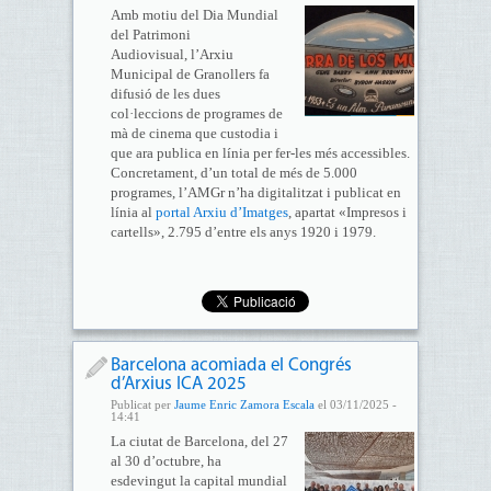
Amb motiu del Dia Mundial
del Patrimoni
Audiovisual, l’Arxiu
Municipal de Granollers fa
difusió de les dues
col·leccions de programes de
mà de cinema que custodia i
que ara publica en línia per fer-les més accessibles.
Concretament, d’un total de més de 5.000
programes, l’AMGr n’ha digitalitzat i publicat en
línia al
portal Arxiu d’Imatges
, apartat «Impresos i
cartells», 2.795 d’entre els anys 1920 i 1979.
Barcelona acomiada el Congrés
d’Arxius ICA 2025
Publicat per
Jaume Enric Zamora Escala
el 03/11/2025 -
14:41
La ciutat de Barcelona, del 27
al 30 d’octubre, ha
esdevingut la capital mundial