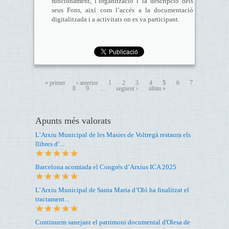
funcionament, l’organització i la descripció dels
seus Fons, així com l’accés a la documentació
digitalitzada i a activitats on es va participant.
« primer
‹ anterior
1
2
3
4
5
6
7
8
9
…
següent ›
últim »
Apunts més valorats
L’Arxiu Municipal de les Masies de Voltregà restaura els
llibres d’...
Barcelona acomiada el Congrés d’Arxius ICA 2025
L’Arxiu Municipal de Santa Maria d’Oló ha finalitzat el
tractament...
Continuem sanejant el patrimoni documental d'Olesa de