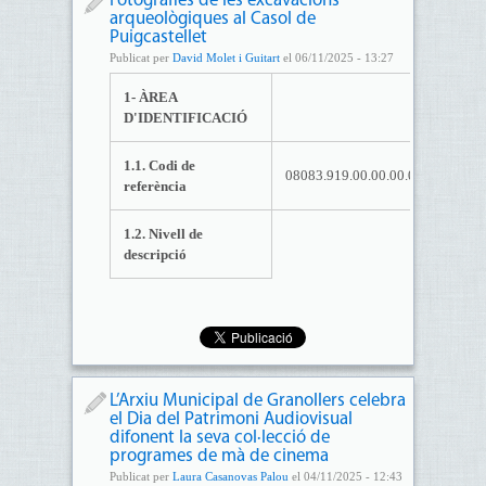
Fotografies de les excavacions
arqueològiques al Casol de
Puigcastellet
Publicat per
David Molet i Guitart
el 06/11/2025 - 13:27
1- ÀREA
D'IDENTIFICACIÓ
1.1. Codi de
08083.919.00.00.00.00.
referència
1.2. Nivell de
descripció
L’Arxiu Municipal de Granollers celebra
el Dia del Patrimoni Audiovisual
difonent la seva col·lecció de
programes de mà de cinema
Publicat per
Laura Casanovas Palou
el 04/11/2025 - 12:43