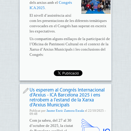
dels arxius amb el
Congrés
ICA 2025
.
El nivell d’assistència així
com les presentacions de les diferents temàtiques
convocades en el Congrés han superat en escreix
les expectatives.
Us compartim alguns enllaços de la participació de
l’Oficina de Patrimoni Cultural en el context de la
Xarxa d’Arxius Municipals i les conclusions del
Congrés:
Us esperem al Congrés Internacional
d’Arxius - ICA Barcelona 2025 i ens
retrobem a l’estand de la Xarxa
d’Arxius Municipals
Publicat per
Jaume Enric Zamora Escala
el 22/10/2025 -
09:48
Com ja sabeu, del 27 al 30
d’octubre de 2025, la ciutat
de Barcelona acollirà el