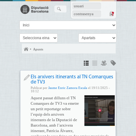
usuari
contrasenya
Apunts
Els arxivers itinerants al TN Comarques
de TV3
Publicat per
Jaume Enric Zamora Escala
el 19/11/2025 -
10:12
Aquest passat dilluns el TN
Comarques de TV3 va emetre
un petit reportatge sobre
l’equip dels arxivers
itinerants de la Diputació de
Barcelona, amb l’arxivera
itinerant, Patrícia Álvarez,