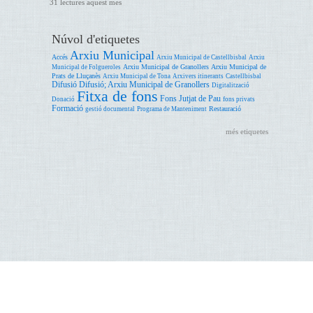
31 lectures aquest mes
Núvol d'etiquetes
Arxiu Municipal
Accés
Arxiu Municipal de Castellbisbal
Arxiu
Arxiu Municipal de Granollers
Arxiu Municipal de
Municipal de Folgueroles
Prats de Lluçanès
Arxiu Municipal de Tona
Arxivers itinerants
Castellbisbal
Difusió
Difusió; Arxiu Municipal de Granollers
Digitalització
Fitxa de fons
Fons Jutjat de Pau
Donació
fons privats
Formació
Restauració
gestió documental
Programa de Manteniment
més etiquetes
Accessibilitat
Ajuda
Avís legal
Oficina de Patrimoni Cultural. Àrea de Cultura. Edifici del Rellotge. Comte d'Urgell, 187 08036
Barcelona T. 93 402 25 66