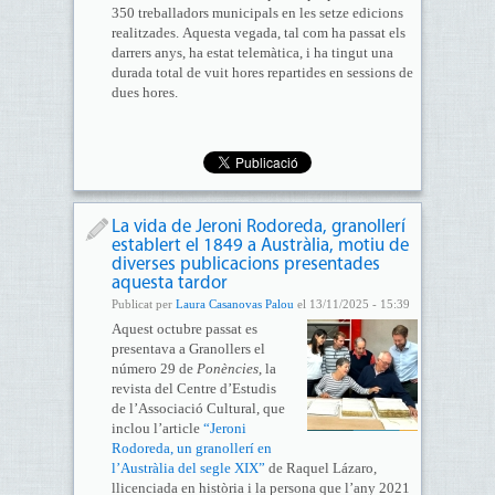
350 treballadors municipals en les setze edicions
realitzades. Aquesta vegada, tal com ha passat els
darrers anys, ha estat telemàtica, i ha tingut una
durada total de vuit hores repartides en sessions de
dues hores.
La vida de Jeroni Rodoreda, granollerí
establert el 1849 a Austràlia, motiu de
diverses publicacions presentades
aquesta tardor
Publicat per
Laura Casanovas Palou
el 13/11/2025 - 15:39
Aquest octubre passat es
presentava a Granollers el
número 29 de
Ponències
, la
revista del Centre d’Estudis
de l’Associació Cultural, que
inclou l’article
“Jeroni
Rodoreda, un granollerí en
l’Austràlia del segle XIX”
de Raquel Lázaro,
llicenciada en història i la persona que l’any 2021