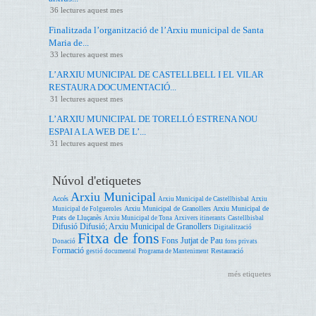
36 lectures aquest mes
Finalitzada l’organització de l’Arxiu municipal de Santa
Maria de...
33 lectures aquest mes
L’ARXIU MUNICIPAL DE CASTELLBELL I EL VILAR
RESTAURA DOCUMENTACIÓ...
31 lectures aquest mes
L’ARXIU MUNICIPAL DE TORELLÓ ESTRENA NOU
ESPAI A LA WEB DE L’...
31 lectures aquest mes
Núvol d'etiquetes
Arxiu Municipal
Accés
Arxiu Municipal de Castellbisbal
Arxiu
Arxiu Municipal de Granollers
Arxiu Municipal de
Municipal de Folgueroles
Prats de Lluçanès
Arxiu Municipal de Tona
Arxivers itinerants
Castellbisbal
Difusió
Difusió; Arxiu Municipal de Granollers
Digitalització
Fitxa de fons
Fons Jutjat de Pau
Donació
fons privats
Formació
Restauració
gestió documental
Programa de Manteniment
més etiquetes