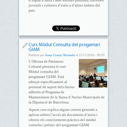
d’esplai a Súria i amb sortides puntuals, travesses
juvenils i colònies d’estiu a d’altres indrets del
país.
Curs Mòdul Consulta del progamari
GIAM
Publicat per
Josep Conejo Muntada
el 22/11/2016 - 09:55
L’Oficina de Patrimoni
Cultural presenta el curs
Mòdul consulta del
programari GIAM. Està
adreçat específicament al
personal de suport dels Arxius
adherits al Programa de
Manteniment de la Xarxa d’Arxius Municipals de
la Diputació de Barcelona.
Aquest curs explica alguns criteris generals a
aplicar sobres l’accés als documents d’arxiu i
ofereix els coneixements pràctics del mòdul
consulta i préstec del programari GIAM.