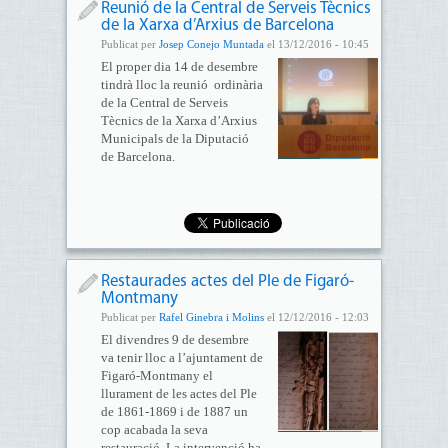
Reunió de la Central de Serveis Tècnics
de la Xarxa d’Arxius de Barcelona
Publicat per
Josep Conejo Muntada
el 13/12/2016 - 10:45
El proper dia 14 de desembre
tindrà lloc la reunió ordinària
de la Central de Serveis
Tècnics de la Xarxa d’Arxius
Municipals de la Diputació
de Barcelona.
Restaurades actes del Ple de Figaró-
Montmany
Publicat per
Rafel Ginebra i Molins
el 12/12/2016 - 12:03
El divendres 9 de desembre
va tenir lloc a l’ajuntament de
Figaró-Montmany el
llurament de les actes del Ple
de 1861-1869 i de 1887 un
cop acabada la seva
restauració. La intervenció ha