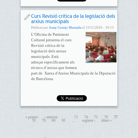
Curs Revisió crítica de la legislació dels
arxius municipals
Publicat per
Josep Conejo Muntada
el 15/11/2016 - 10:13
L’Oficina de Patrimoni
Cultural presenta el curs
Revisió crítica de la
legislació dels arxius
municipals. Està
adreçat específicament als
tècnics d’arxius que formen
part de Xarxa d'Arxius Municipals de la Diputació
de Barcelona.
« primer
‹ anterior
…
73
74
75
76
77
78
79
80
81
…
següent ›
últim »