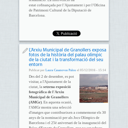
estat cofinançada per l’Ajuntament i per l’Oficina
de Patrimoni Cultural de la Diputació de
Barcelona.
L'Arxiu Municipal de Granollers exposa
fotos de la història del palau olímpic
de la ciutat i la transformació del seu
entorn
Publicat per
Laura Casanovas Palou
el 05/12/2016 - 15:14
Des del 2 de desembre, es pot
visitar, a l'Ajuntament de la
ciutat, la
setzena exposició
fotogràfica de l'Arxiu
Municipal de Granollers
(AMGr)
. En aquesta ocasió,
l'AMGr mostra una selecció
d'imatges que contribueixen a commemorar els 30
anys de la nominació per als Jocs Olímpics de
Barcelona i el 25è aniversari de la inauguració del
Palau d'Esports de Granollers, que va ser subseu