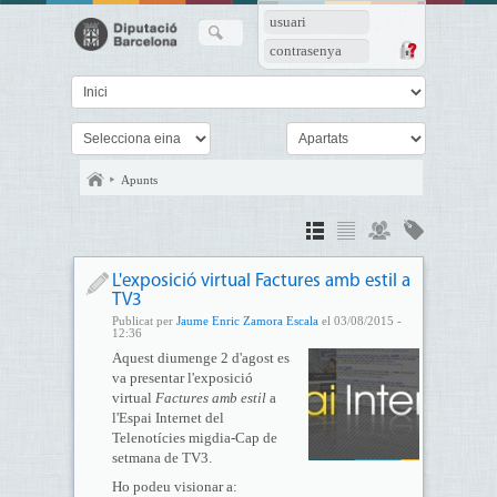
usuari
contrasenya
Apunts
L'exposició virtual Factures amb estil a
TV3
Publicat per
Jaume Enric Zamora Escala
el 03/08/2015 -
12:36
Aquest diumenge 2 d'agost es
va presentar l'exposició
virtual
Factures amb estil
a
l'Espai Internet del
Telenotícies migdia-Cap de
setmana de TV3.
Ho podeu visionar a: