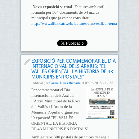
-
Nova exposició virtual
: Factures amb estil,
formada per 164 documents de 54 arxius
municipals que ja es pot consultar:
http://www.diba.cat/web/factures-amb-estil/el-tema
EXPOSICIÓ PER COMMEMORAR EL DIA
INTERNACIONAL DELS ARXIUS: "EL
VALLÈS ORIENTAL. LA HISTÒRIA DE 43
MUNICIPIS EN POSTALS"
Publicat per
Carme Juan i Richarte
el 09/06/2015 - 12:35
Per commemorar el Dia
Internacional dels Arxius,
l’Arxiu Municipal de la Roca
del Vallès i l’Arxiu de la
Memòria Popular organitzen
l’exposició "EL VALLÈS
ORIENTAL. LA HISTÒRIA
DE 43 MUNICIPIS EN POSTALS".
Amb gairebé 300 postals de principis del segle