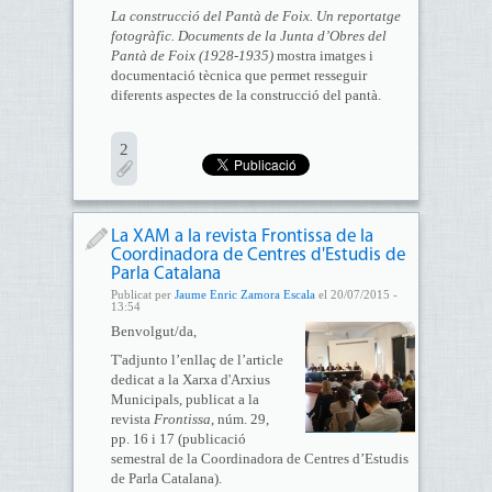
La construcció del Pantà de Foix. Un reportatge
fotogràfic. Documents de la Junta d’Obres del
Pantà de Foix (1928-1935)
mostra imatges i
documentació tècnica que permet resseguir
diferents aspectes de la construcció del pantà.
2
La XAM a la revista Frontissa de la
Coordinadora de Centres d'Estudis de
Parla Catalana
Publicat per
Jaume Enric Zamora Escala
el 20/07/2015 -
13:54
Benvolgut/da,
T'adjunto l’enllaç de l’article
dedicat a la Xarxa d'Arxius
Municipals, publicat a la
revista
Frontissa
, núm. 29,
pp. 16 i 17 (publicació
semestral de la Coordinadora de Centres d’Estudis
de Parla Catalana).