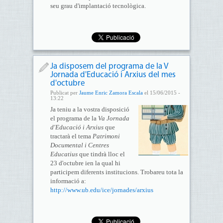
seu grau d'implantació tecnològica.
Ja disposem del programa de la V
Jornada d'Educació i Arxius del mes
d'octubre
Publicat per
Jaume Enric Zamora Escala
el 15/06/2015 -
13:22
Ja teniu a la vostra disposició
el programa de la
Va Jornada
d'Educació i Arxius
que
tractarà el tema
Patrimoni
Documental i Centres
Educatius
que tindrà lloc el
23 d'octubre ien la qual hi
participem diferents institucions. Trobareu tota la
informació a:
http://www.ub.edu/ice/jornades/arxius