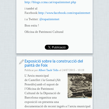
http://blogs.ccma.cat/espaiinternet.php
i també al
Facebook:
http://www.facebook.com/espaiinternet
i a Twitter:
@espaiinternet
Bon estiu !
Oficina de Patrimoni Cultural
Exposició sobre la construcció del
pantà de Foix
Publicat per
Albert Taulé Tello
el 24/07/2015 - 10:19
L’Arxiu municipal
de Castellet i la Gornal (Alt
Penedès) amb el suport de
l’Oficina de Patrimoni
Cultural de la Diputació de
Barcelona organitza una
exposició on presenta una
documentació de recent ingrés a l’arxiu municipal.