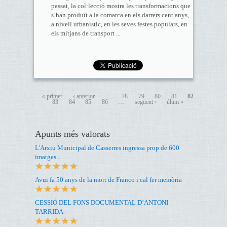
passat, la col·lecció mostra les transformacions que
s’han produït a la comarca en els darrers cent anys,
a nivell urbanístic, en les seves festes populars, en
els mitjans de transport ...
« primer
‹ anterior
…
78
79
80
81
82
83
84
85
86
…
següent ›
últim »
Apunts més valorats
L'Arxiu Municipal de Casserres ingressa prop de 600
imatges...
Avui fa 50 anys de la mort de Franco i cal fer memòria
CESSIÓ DEL FONS DOCUMENTAL D’ANTONI
TARRIDA