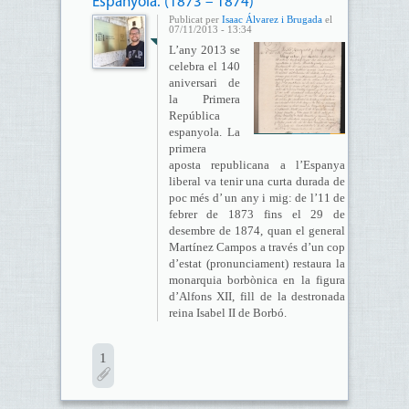
Espanyola. (1873 – 1874)
Publicat per
Isaac Álvarez i Brugada
el
07/11/2013 - 13:34
L’any 2013 se
celebra el 140
aniversari de
la Primera
República
espanyola. La
primera
aposta republicana a l’Espanya
liberal va tenir una curta durada de
poc més d’ un any i mig: de l’11 de
febrer de 1873 fins el 29 de
desembre de 1874, quan el general
Martínez Campos a través d’un cop
d’estat (pronunciament) restaura la
monarquia borbònica en la figura
d’Alfons XII, fill de la destronada
reina Isabel II de Borbó.
1