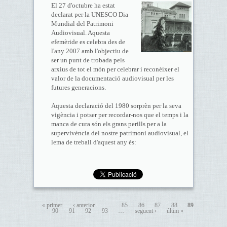
El 27 d'octubre ha estat
declarat per la UNESCO Dia
Mundial del Patrimoni
Audiovisual. Aquesta
efemèride es celebra des de
l'any 2007 amb l'objectiu de
ser un punt de trobada pels
arxius de tot el món per celebrar i reconèixer el
valor de la documentació audiovisual per les
futures generacions.
Aquesta declaració del 1980 sorprèn per la seva
vigència i potser per recordar-nos que el temps i la
manca de cura són els grans perills per a la
supervivència del nostre patrimoni audiovisual, el
lema de treball d'aquest any és:
« primer
‹ anterior
…
85
86
87
88
89
90
91
92
93
…
següent ›
últim »