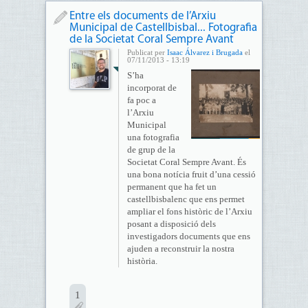
Entre els documents de l’Arxiu
Municipal de Castellbisbal... Fotografia
de la Societat Coral Sempre Avant
Publicat per
Isaac Álvarez i Brugada
el
07/11/2013 - 13:19
S’ha
incorporat de
fa poc a
l’Arxiu
Municipal
una fotografia
de grup de la
Societat Coral Sempre Avant. És
una bona notícia fruit d’una cessió
permanent que ha fet un
castellbisbalenc que ens permet
ampliar el fons històric de l’Arxiu
posant a disposició dels
investigadors documents que ens
ajuden a reconstruir la nostra
història.
1