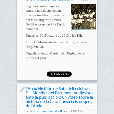
Publicat per
Marta Planell i Mas
el 28/10/2013 - 10:42
Segona sessió, en què es
continuaran documentant
imatges inèdites procedents
del fons fotogràfic Emilio
Guillén-Josep Payà de l'arxiu
municipal.
Dimecres, 30 d'octubre de 2013 a les 19h.
Lloc: La Masoveria de Can Tinturé, carrer de
l'Església, 36
Organitza: Arxiu Municipal d'Esplugues de
Llobregat (AMEL)
L'Arxiu Històric de Sabadell celebra el
Dia Mundial del Patrimoni Audiovisual
amb la publicació d'un vídeo sobre la
història de la Casa Ponsà i els origens
de l'Arxiu
Publicat per
David Gonzàlez Ruiz
el 24/10/2013 - 10:52