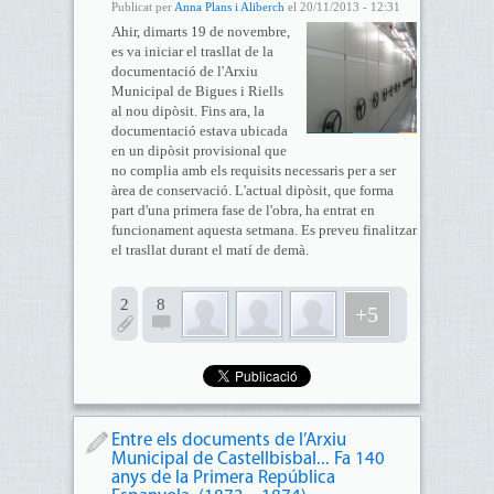
Publicat per
Anna Plans i Aliberch
el 20/11/2013 - 12:31
Ahir, dimarts 19 de novembre,
es va iniciar el trasllat de la
documentació de l'Arxiu
Municipal de Bigues i Riells
al nou dipòsit. Fins ara, la
documentació estava ubicada
en un dipòsit provisional que
no complia amb els requisits necessaris per a ser
àrea de conservació. L'actual dipòsit, que forma
part d'una primera fase de l'obra, ha entrat en
funcionament aquesta setmana. Es preveu finalitzar
el trasllat durant el matí de demà.
2
8
+5
Entre els documents de l’Arxiu
Municipal de Castellbisbal... Fa 140
anys de la Primera República