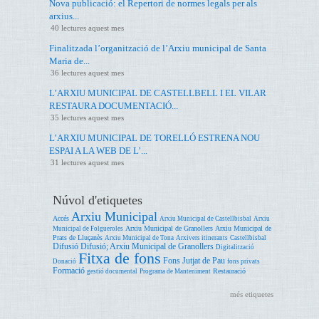
Nova publicació: el Repertori de normes legals per als
arxius...
40 lectures aquest mes
Finalitzada l’organització de l’Arxiu municipal de Santa
Maria de...
36 lectures aquest mes
L’ARXIU MUNICIPAL DE CASTELLBELL I EL VILAR
RESTAURA DOCUMENTACIÓ...
35 lectures aquest mes
L’ARXIU MUNICIPAL DE TORELLÓ ESTRENA NOU
ESPAI A LA WEB DE L’...
31 lectures aquest mes
Núvol d'etiquetes
Arxiu Municipal
Accés
Arxiu Municipal de Castellbisbal
Arxiu
Arxiu Municipal de Granollers
Arxiu Municipal de
Municipal de Folgueroles
Prats de Lluçanès
Arxiu Municipal de Tona
Arxivers itinerants
Castellbisbal
Difusió
Difusió; Arxiu Municipal de Granollers
Digitalització
Fitxa de fons
Fons Jutjat de Pau
Donació
fons privats
Formació
Restauració
gestió documental
Programa de Manteniment
més etiquetes