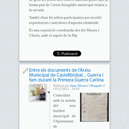
forma part de l’arxiu fotogràfic municipal relatiu a
la nevada.
També s'han fet tallers participatius per recollir
experiències i anècdotes d'aquesta efemèride.
És una exposicíó coordianda des del Museu i
l'Arxiu, amb el suport de la Dip
Entre els documents de l’Arxiu
Municipal de Castellbisbal... Guerra i
fam durant la Primera Guerra Carlina
Publicat per
Isaac Álvarez i Brugada
el
14/12/2012 - 14:44
Coincidint
amb la sortida
del nou
butlletí
municipal de
l'Ajuntament
de