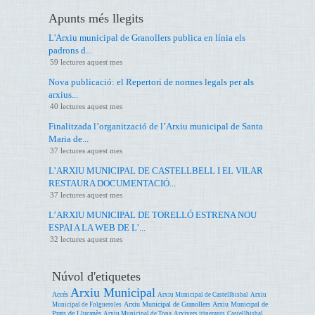
Apunts més llegits
L'Arxiu municipal de Granollers publica en línia els
padrons d...
59 lectures aquest mes
Nova publicació: el Repertori de normes legals per als
arxius...
40 lectures aquest mes
Finalitzada l’organització de l’Arxiu municipal de Santa
Maria de...
37 lectures aquest mes
L’ARXIU MUNICIPAL DE CASTELLBELL I EL VILAR
RESTAURA DOCUMENTACIÓ...
37 lectures aquest mes
L’ARXIU MUNICIPAL DE TORELLÓ ESTRENA NOU
ESPAI A LA WEB DE L’...
32 lectures aquest mes
Núvol d'etiquetes
Arxiu Municipal
Accés
Arxiu Municipal de Castellbisbal
Arxiu
Arxiu Municipal de Granollers
Arxiu Municipal de
Municipal de Folgueroles
Prats de Lluçanès
Arxiu Municipal de Tona
Arxivers itinerants
Castellbisbal