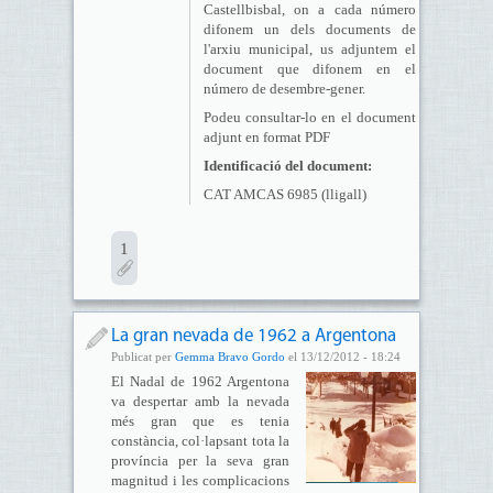
Castellbisbal, on a cada número
difonem un dels documents de
l'arxiu municipal, us adjuntem el
document que difonem en el
número de desembre-gener.
Podeu consultar-lo en el document
adjunt en format PDF
Identificació del document:
CAT AMCAS 6985 (lligall)
1
La gran nevada de 1962 a Argentona
Publicat per
Gemma Bravo Gordo
el 13/12/2012 - 18:24
El Nadal de 1962 Argentona
va despertar amb la nevada
més gran que es tenia
constància, col·lapsant tota la
província per la seva gran
magnitud i les complicacions