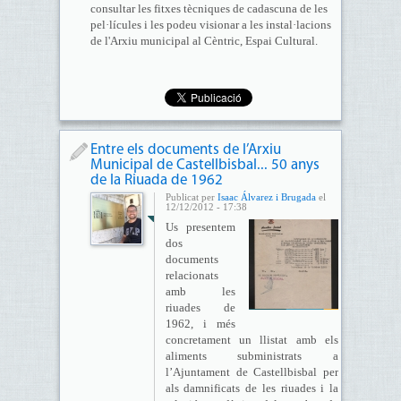
consultar les fitxes tècniques de cadascuna de les
pel·lícules i les podeu visionar a les instal·lacions
de l'Arxiu municipal al Cèntric, Espai Cultural.
Entre els documents de l’Arxiu
Municipal de Castellbisbal... 50 anys
de la Riuada de 1962
Publicat per
Isaac Álvarez i Brugada
el
12/12/2012 - 17:38
Us presentem
dos
documents
relacionats
amb les
riuades de
1962, i més
concretament un llistat amb els
aliments subministrats a
l’Ajuntament de Castellbisbal per
als damnificats de les riuades i la