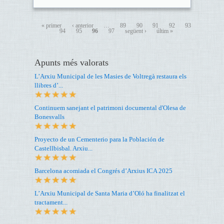
« primer
‹ anterior
…
89
90
91
92
93
94
95
96
97
següent ›
últim »
Apunts més valorats
L’Arxiu Municipal de les Masies de Voltregà restaura els
llibres d’...
Continuem sanejant el patrimoni documental d'Olesa de
Bonesvalls
Proyecto de un Cementerio para la Población de
Castellbisbal. Arxiu...
Barcelona acomiada el Congrés d’Arxius ICA 2025
L’Arxiu Municipal de Santa Maria d’Oló ha finalitzat el
tractament...