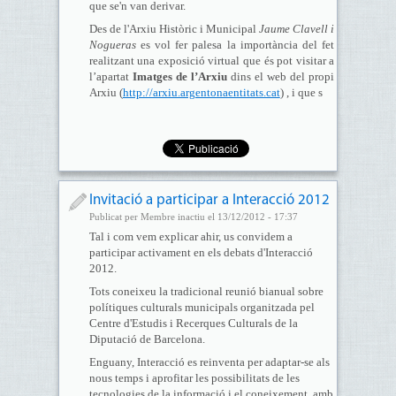
que se'n van derivar.
Des de l'Arxiu Històric i Municipal
Jaume Clavell i
Nogueras
es vol fer palesa la importància del fet
realitzant una exposició virtual que és pot visitar a
l’apartat
Imatges de l’Arxiu
dins el web del propi
Arxiu (
http://arxiu.argentonaentitats.cat
) , i que s
Invitació a participar a Interacció 2012
Publicat per Membre inactiu el 13/12/2012 - 17:37
Tal i com vem explicar ahir, us convidem a
participar activament en els debats d'Interacció
2012.
Tots coneixeu la tradicional reunió bianual sobre
polítiques culturals municipals organitzada pel
Centre d'Estudis i Recerques Culturals de la
Diputació de Barcelona.
Enguany, Interacció es reinventa per adaptar-se als
nous temps i aprofitar les possibilitats de les
tecnologies de la informació i el coneixement, amb