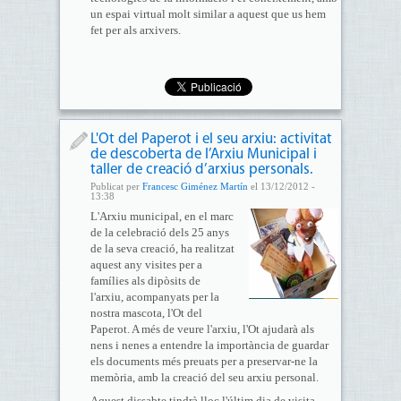
un espai virtual molt similar a aquest que us hem
fet per als arxivers.
L'Ot del Paperot i el seu arxiu: activitat
de descoberta de l’Arxiu Municipal i
taller de creació d’arxius personals.
Publicat per
Francesc Giménez Martín
el 13/12/2012 -
13:38
L'Arxiu municipal, en el marc
de la celebració dels 25 anys
de la seva creació, ha realitzat
aquest any visites per a
famílies als dipòsits de
l'arxiu, acompanyats per la
nostra mascota, l'Ot del
Paperot. A més de veure l'arxiu, l'Ot ajudarà als
nens i nenes a entendre la importància de guardar
els documents més preuats per a preservar-ne la
memòria, amb la creació del seu arxiu personal.
Aquest dissabte tindrà lloc l'últim dia de visita