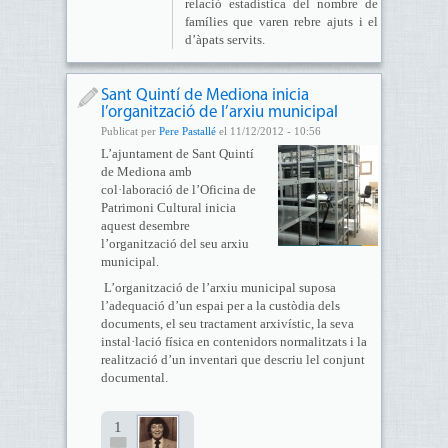
relació estadística del nombre de
famílies que varen rebre ajuts i el
d’àpats servits.
Sant Quintí de Mediona inicia
l’organització de l’arxiu municipal
Publicat per
Pere Pastallé
el 11/12/2012 - 10:56
L’ajuntament de Sant Quintí
de Mediona amb
col·laboració de l’Oficina de
Patrimoni Cultural inicia
aquest desembre
l’organització del seu arxiu
municipal.
L’organització de l’arxiu municipal suposa
l’adequació d’un espai per a la custòdia dels
documents, el seu tractament arxivístic, la seva
instal·lació física en contenidors normalitzats i la
realització d’un inventari que descriu lel conjunt
documental.
1