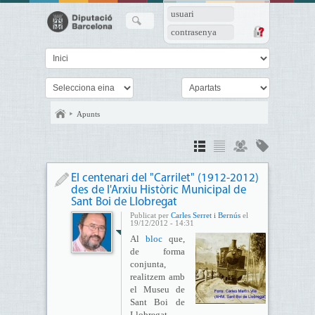
usuari
contrasenya
Apunts
El centenari del "Carrilet" (1912-2012)
des de l'Arxiu Històric Municipal de
Sant Boi de Llobregat
Publicat per
Carles Serret i Bernús
el
19/12/2012 - 14:31
Al
bloc
que,
de forma
conjunta,
realitzem amb
el Museu de
Sant Boi de
Llobregat