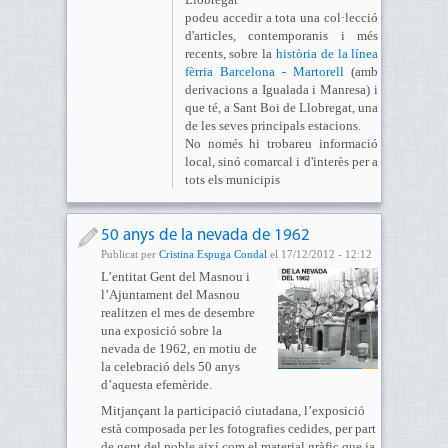
podeu accedir a tota una col·lecció
d'articles, contemporanis i més
recents, sobre la
història de la línea
fèrria Barcelona - Martorell
(amb
derivacions a Igualada i Manresa) i
que té, a Sant Boi de Llobregat, una
de les seves principals estacions.
No només hi trobareu informació
local, sinó comarcal i d'interès per a
tots els municipis
50 anys de la nevada de 1962
Publicat per
Cristina Espuga Condal
el 17/12/2012 - 12:12
L’entitat Gent del Masnou i
l’Ajuntament del Masnou
realitzen el mes de desembre
una exposició sobre la
nevada de 1962, en motiu de
la celebració dels 50 anys
d’aquesta efemèride.
Mitjançant la participació ciutadana, l’exposició
està composada per les fotografies cedides, per part
de gent del poble així com el material gràfic que ja