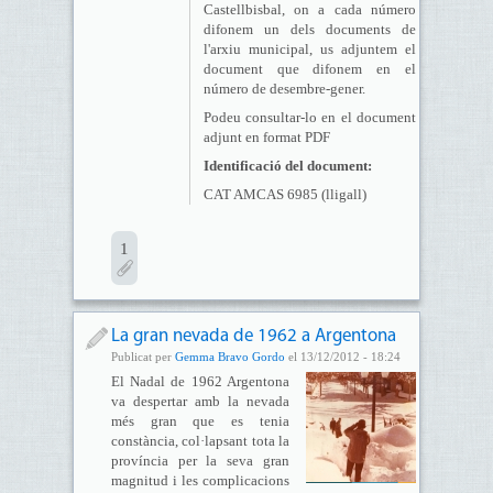
Castellbisbal, on a cada número
difonem un dels documents de
l'arxiu municipal, us adjuntem el
document que difonem en el
número de desembre-gener.
Podeu consultar-lo en el document
adjunt en format PDF
Identificació del document:
CAT AMCAS 6985 (lligall)
1
La gran nevada de 1962 a Argentona
Publicat per
Gemma Bravo Gordo
el 13/12/2012 - 18:24
El Nadal de 1962 Argentona
va despertar amb la nevada
més gran que es tenia
constància, col·lapsant tota la
província per la seva gran
magnitud i les complicacions