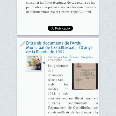
consultar les fitxes tècniques de cadascuna de les
pel·lícules i les podeu visionar a les instal·lacions
de l'Arxiu municipal al Cèntric, Espai Cultural.
Entre els documents de l’Arxiu
Municipal de Castellbisbal... 50 anys
de la Riuada de 1962
Publicat per
Isaac Álvarez i Brugada
el
12/12/2012 - 17:38
Us presentem
dos
documents
relacionats
amb les
riuades de
1962, i més
concretament un llistat amb els
aliments subministrats a
l’Ajuntament de Castellbisbal per
als damnificats de les riuades i la