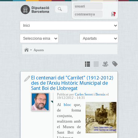
usuari
contrasenya
Apunts
El centenari del "Carrilet" (1912-2012)
des de l'Arxiu Històric Municipal de
Sant Boi de Llobregat
Publicat per
Carles Serret i Bernús
el
19/12/2012 - 14:31
Al
bloc
que,
de forma
conjunta,
realitzem amb
el Museu de
Sant Boi de
Llobregat