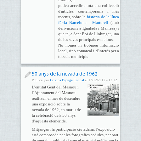
podeu accedir a tota una col·lecció
d'articles, contemporanis i més
recents, sobre la
història de la línea
fèrria Barcelona - Martorell
(amb
derivacions a Igualada i Manresa) i
que té, a Sant Boi de Llobregat, una
de les seves principals estacions.
No només hi trobareu informació
local, sinó comarcal i d'interès per a
tots els municipis
50 anys de la nevada de 1962
Publicat per
Cristina Espuga Condal
el 17/12/2012 - 12:12
L’entitat Gent del Masnou i
l’Ajuntament del Masnou
realitzen el mes de desembre
una exposició sobre la
nevada de 1962, en motiu de
la celebració dels 50 anys
d’aquesta efemèride.
Mitjançant la participació ciutadana, l’exposició
està composada per les fotografies cedides, per part
de gent del poble així com el material gràfic que ja