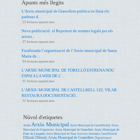
Apunts més llegits
L'Arxiu municipal de Granollers publica en línia els
padrons d...
53 lectures aquest mes
Nova publicació: el Repertori de normes legals per als
arxius...
37 lectures aquest mes
Finalitzada l’organització de l’Arxiu municipal de Santa
Maria de...
34 lectures aquest mes
L’ARXIU MUNICIPAL DE TORELLÓ ESTRENA NOU
ESPAI A LA WEB DE L’...
31 lectures aquest mes
L’ARXIU MUNICIPAL DE CASTELLBELL I EL VILAR
RESTAURA DOCUMENTACIÓ...
31 lectures aquest mes
Núvol d'etiquetes
Arxiu Municipal
Accés
Arxiu Municipal de Castellbisbal
Arxiu
Arxiu Municipal de Granollers
Arxiu Municipal de
Municipal de Folgueroles
Prats de Lluçanès
Arxiu Municipal de Tona
Arxivers itinerants
Castellbisbal
Difusió
Difusió; Arxiu Municipal de Granollers
Digitalització