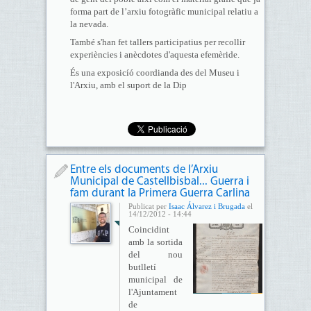
forma part de l’arxiu fotogràfic municipal relatiu a
la nevada.
També s'han fet tallers participatius per recollir
experiències i anècdotes d'aquesta efemèride.
És una exposicíó coordianda des del Museu i
l'Arxiu, amb el suport de la Dip
Entre els documents de l’Arxiu
Municipal de Castellbisbal... Guerra i
fam durant la Primera Guerra Carlina
Publicat per
Isaac Álvarez i Brugada
el
14/12/2012 - 14:44
Coincidint
amb la sortida
del nou
butlletí
municipal de
l'Ajuntament
de