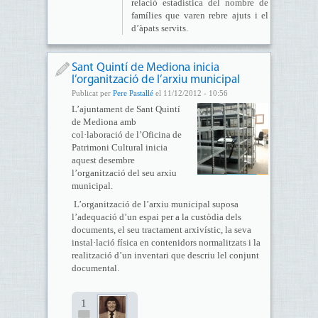
relació estadística del nombre de
famílies que varen rebre ajuts i el
d’àpats servits.
Sant Quintí de Mediona inicia
l’organització de l’arxiu municipal
Publicat per
Pere Pastallé
el 11/12/2012 - 10:56
L’ajuntament de Sant Quintí
de Mediona amb
col·laboració de l’Oficina de
Patrimoni Cultural inicia
aquest desembre
l’organització del seu arxiu
municipal.
L’organització de l’arxiu municipal suposa
l’adequació d’un espai per a la custòdia dels
documents, el seu tractament arxivístic, la seva
instal·lació física en contenidors normalitzats i la
realització d’un inventari que descriu lel conjunt
documental.
1