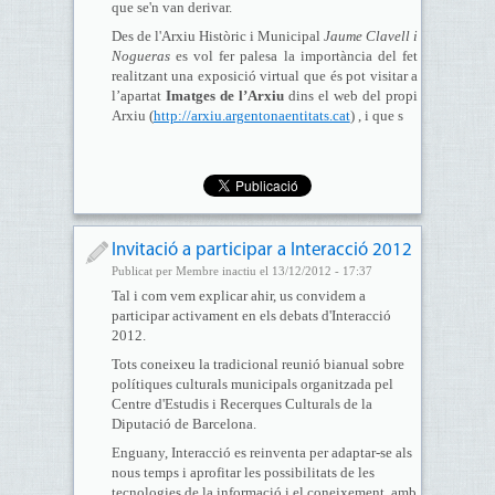
que se'n van derivar.
Des de l'Arxiu Històric i Municipal
Jaume Clavell i
Nogueras
es vol fer palesa la importància del fet
realitzant una exposició virtual que és pot visitar a
l’apartat
Imatges de l’Arxiu
dins el web del propi
Arxiu (
http://arxiu.argentonaentitats.cat
) , i que s
Invitació a participar a Interacció 2012
Publicat per Membre inactiu el 13/12/2012 - 17:37
Tal i com vem explicar ahir, us convidem a
participar activament en els debats d'Interacció
2012.
Tots coneixeu la tradicional reunió bianual sobre
polítiques culturals municipals organitzada pel
Centre d'Estudis i Recerques Culturals de la
Diputació de Barcelona.
Enguany, Interacció es reinventa per adaptar-se als
nous temps i aprofitar les possibilitats de les
tecnologies de la informació i el coneixement, amb