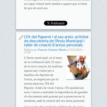
un espai virtual molt similar a aquest que us hem
fet per als arxivers.
L'Ot del Paperot i el seu arxiu: activitat
de descoberta de l’Arxiu Municipal i
taller de creació d’arxius personals.
Publicat per
Francesc Giménez Martín
el 13/12/2012 -
13:38
L'Arxiu municipal, en el marc
de la celebració dels 25 anys
de la seva creació, ha realitzat
aquest any visites per a
famílies als dipòsits de
l'arxiu, acompanyats per la
nostra mascota, l'Ot del
Paperot. A més de veure l'arxiu, l'Ot ajudarà als
nens i nenes a entendre la importància de guardar
els documents més preuats per a preservar-ne la
memòria, amb la creació del seu arxiu personal.
Aquest dissabte tindrà lloc l'últim dia de visita