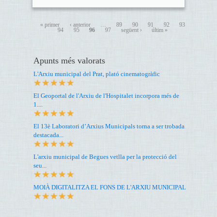
« primer
‹ anterior
…
89
90
91
92
93
94
95
96
97
següent ›
últim »
Apunts més valorats
L'Arxiu municipal del Prat, plató cinematogràfic
El Geoportal de l'Arxiu de l'Hospitalet incorpora més de
1....
El 13è Laboratori d’Arxius Municipals torna a ser trobada
destacada...
L'arxiu municipal de Begues vetlla per la protecció del
seu...
MOIÀ DIGITALITZA EL FONS DE L'ARXIU MUNICIPAL