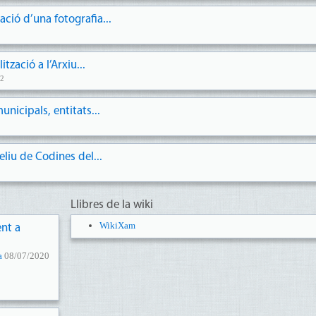
ació d’una fotografia...
zació a l’Arxiu...
42
unicipals, entitats...
liu de Codines del...
Llibres de la wiki
WikiXam
ent a
a
08/07/2020