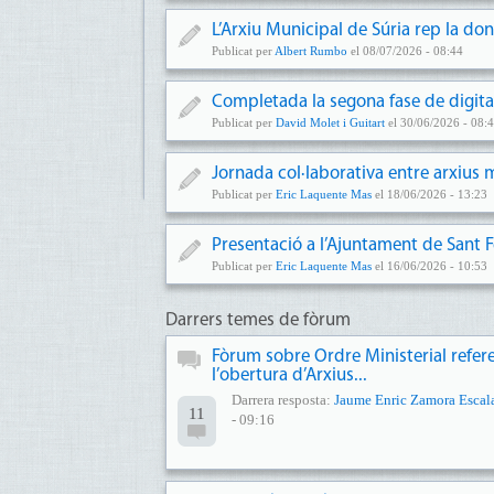
L’Arxiu Municipal de Súria rep la don
Publicat per
Albert Rumbo
el 08/07/2026 - 08:44
Completada la segona fase de digitalit
Publicat per
David Molet i Guitart
el 30/06/2026 - 08:
Jornada col·laborativa entre arxius m
Publicat per
Eric Laquente Mas
el 18/06/2026 - 13:23
Presentació a l’Ajuntament de Sant Fe
Publicat per
Eric Laquente Mas
el 16/06/2026 - 10:53
Darrers temes de fòrum
Fòrum sobre Ordre Ministerial refer
l’obertura d’Arxius...
Darrera resposta:
Jaume Enric Zamora Escal
11
- 09:16