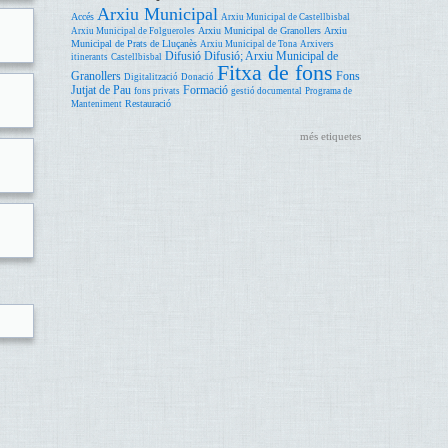
Arxiu Municipal
Accés
Arxiu Municipal de Castellbisbal
Arxiu Municipal de Granollers
Arxiu
Arxiu Municipal de Folgueroles
Municipal de Prats de Lluçanès
Arxiu Municipal de Tona
Arxivers
Difusió
Difusió; Arxiu Municipal de
itinerants
Castellbisbal
Fitxa de fons
Granollers
Fons
Digitalització
Donació
Jutjat de Pau
Formació
fons privats
gestió documental
Programa de
Restauració
Manteniment
més etiquetes