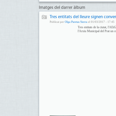
Imatges del darrer àlbum
Tres entitats del lleure signen conv
Publicat per
Olga Paretas Sierra
el 01/03/2017 - 17:45
Tres entitats de la ciutat, l'A
l'Arxiu Municipal del Prat un c