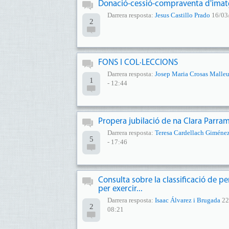
Donació-cessió-compraventa d'imat
Darrera resposta:
Jesus Castillo Prado
16/03/
2
FONS I COL·LECCIONS
Darrera resposta:
Josep Maria Crosas Malle
1
- 12:44
Propera jubilació de na Clara Parra
Darrera resposta:
Teresa Cardellach Giméne
5
- 17:46
Consulta sobre la classificació de p
per exercir...
Darrera resposta:
Isaac Álvarez i Brugada
22
2
08:21