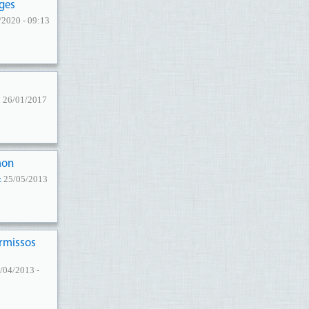
ges
2020 - 09:13
u
26/01/2017
mon
z
25/05/2013
ermissos
/04/2013 -