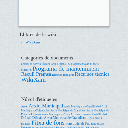
Llibres de la wiki
WikiXam
Categories de documents
Models i
Central de Serveis Tècnics
Grup de treball de programa Meana
Programa de manteniment
plantilles
Recull Premsa
Recursos tècnics
Recursos formatius
WikiXam
Núvol d'etiquetes
Arxiu Municipal
Accés
Arxiu Municipal de Castellbisbal
Arxiu
Arxiu Municipal de Granollers
Arxiu Municipal de
Municipal de Folgueroles
Prats de Lluçanès
Arxiu Municipal de Tona
Arxivers itinerants
Castellbisbal
Difusió
Difusió; Arxiu Municipal de Granollers
Digitalització
Fitxa de fons
Fons Jutjat de Pau
Donació
fons privats
Formació
Restauració
gestió documental
Programa de Manteniment