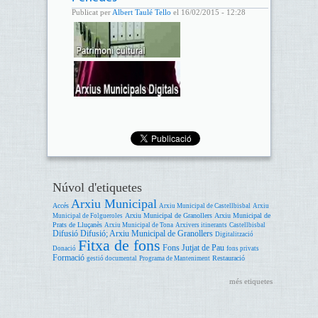
Publicat per
Albert Taulé Tello
el 16/02/2015 - 12:28
Núvol d'etiquetes
Arxiu Municipal
Accés
Arxiu Municipal de Castellbisbal
Arxiu
Arxiu Municipal de Granollers
Arxiu Municipal de
Municipal de Folgueroles
Prats de Lluçanès
Arxiu Municipal de Tona
Arxivers itinerants
Castellbisbal
Difusió
Difusió; Arxiu Municipal de Granollers
Digitalització
Fitxa de fons
Fons Jutjat de Pau
Donació
fons privats
Formació
Restauració
gestió documental
Programa de Manteniment
més etiquetes