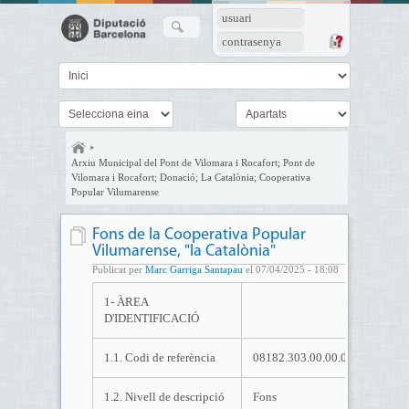
usuari
contrasenya
Arxiu Municipal del Pont de Vilomara i Rocafort; Pont de
Vilomara i Rocafort; Donació; La Catalònia; Cooperativa
Popular Vilumarense
Fons de la Cooperativa Popular
Vilumarense, "la Catalònia"
Publicat per
Marc Garriga Santapau
el 07/04/2025 - 18:08
1- ÀREA
D'IDENTIFICACIÓ
1.1. Codi de referència
08182.303.00.00.00.00.
1.2. Nivell de descripció
Fons