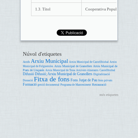
1.3. Títol
Cooperativa Popular Vilumarens
Núvol d'etiquetes
Arxiu Municipal
Accés
Arxiu Municipal de Castellbisbal
Arxiu
Arxiu Municipal de Granollers
Arxiu Municipal de
Municipal de Folgueroles
Prats de Lluçanès
Arxiu Municipal de Tona
Arxivers itinerants
Castellbisbal
Difusió
Difusió; Arxiu Municipal de Granollers
Digitalització
Fitxa de fons
Fons Jutjat de Pau
Donació
fons privats
Formació
Restauració
gestió documental
Programa de Manteniment
més etiquetes