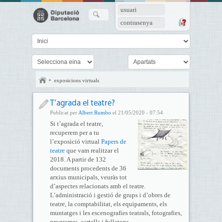
usuari
contrasenya
exposicions virtuals
T’agrada el teatre?
Publicat per
Albert Rumbo
el 21/05/2020 - 07:54
Si t’agrada el teatre,
recuperem per a tu
l’exposició virtual
Papers de
teatre
que vam realitzar el
2018. A partir de 132
documents procedents de 36
arxius municipals, veuràs tot
d’aspectes relacionats amb el teatre.
L’administració i gestió de grups i d’obres de
teatre, la comptabilitat, els equipaments, els
muntatges i les escenografies teatrals, fotografies,
programes, cartells i fulletons.