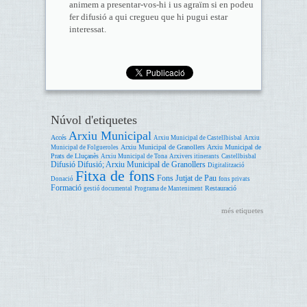
animem a presentar-vos-hi i us agraïm si en podeu
fer difusió a qui cregueu que hi pugui estar
interessat.
Núvol d'etiquetes
Arxiu Municipal
Accés
Arxiu Municipal de Castellbisbal
Arxiu
Arxiu Municipal de Granollers
Arxiu Municipal de
Municipal de Folgueroles
Prats de Lluçanès
Arxiu Municipal de Tona
Arxivers itinerants
Castellbisbal
Difusió
Difusió; Arxiu Municipal de Granollers
Digitalització
Fitxa de fons
Fons Jutjat de Pau
Donació
fons privats
Formació
Restauració
gestió documental
Programa de Manteniment
més etiquetes