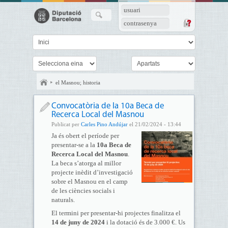
usuari
contrasenya
el Masnou; historia
Convocatòria de la 10a Beca de
Recerca Local del Masnou
Publicat per
Carles Pino Andújar
el 21/02/2024 - 13:44
Ja és obert el període per
presentar-se a la
10a Beca de
Recerca Local del Masnou
.
La beca s’atorga al millor
projecte inèdit d’investigació
sobre el Masnou en el camp
de les ciències socials i
naturals.
El termini per presentar-hi projectes finalitza el
14 de juny de 2024
i la dotació és de 3.000 €. Us