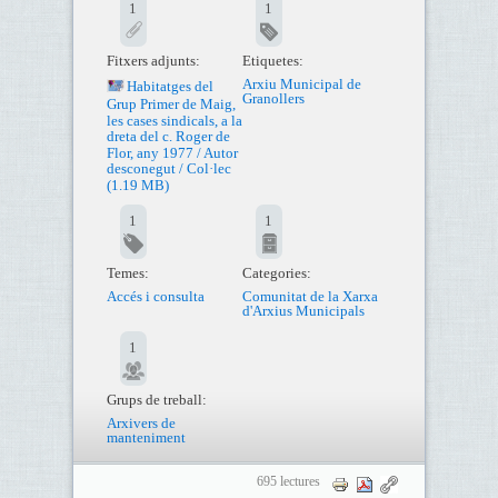
1
1
Fitxers adjunts:
Etiquetes:
Arxiu Municipal de
Habitatges del
Granollers
Grup Primer de Maig,
les cases sindicals, a la
dreta del c. Roger de
Flor, any 1977 / Autor
desconegut / Col·lec
(1.19 MB)
1
1
Temes:
Categories:
Accés i consulta
Comunitat de la Xarxa
d'Arxius Municipals
1
Grups de treball:
Arxivers de
manteniment
695 lectures