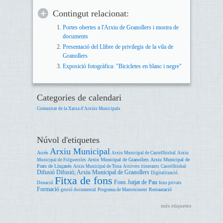
Contingut relacionat:
Portes obertes a l'Arxiu de Granollers i mostra de
documents
Presentació del Llibre de privilegis de la vila de
Granollers
Exposició fotogràfica: "Bicicletes en blanc i negre"
Categories de calendari
Comunitat de la Xarxa d'Arxius Municipals
Núvol d'etiquetes
Arxiu Municipal
Accés
Arxiu Municipal de Castellbisbal
Arxiu
Arxiu Municipal de Granollers
Arxiu Municipal de
Municipal de Folgueroles
Prats de Lluçanès
Arxiu Municipal de Tona
Arxivers itinerants
Castellbisbal
Difusió
Difusió; Arxiu Municipal de Granollers
Digitalització
Fitxa de fons
Fons Jutjat de Pau
Donació
fons privats
Formació
Restauració
gestió documental
Programa de Manteniment
més etiquetes