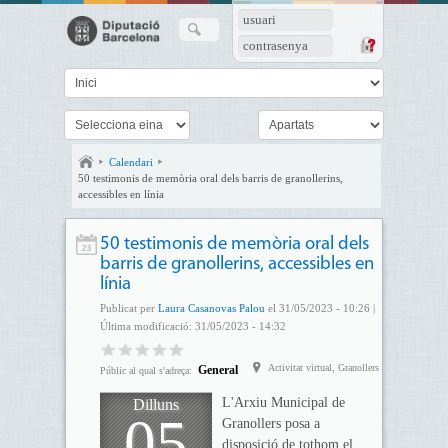
usuari
contrasenya
Calendari
50 testimonis de memòria oral dels barris de granollerins,
accessibles en línia
50 testimonis de memòria oral dels
barris de granollerins, accessibles en
línia
Publicat per
Laura Casanovas Palou
el 31/05/2023 - 10:26 |
Última modificació: 31/05/2023 - 14:32
Activitat virtual, Granollers
General
Públic al qual s'adreça:
L'Arxiu Municipal de
Dilluns
05
Granollers posa a
disposició de tothom el