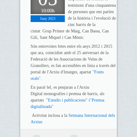
testimoni d'una cinquantena
10:00h
de persones que ens parlen
de la història i l'evolució de
Juny 2023
cinc barris de la
ciutat: Grup Primer de Maig, Can Bassa, Can
Gili, Sant Miquel i Can Mònic.
Són entrevistes fetes entre els anys 2012 i 2015
que ara, coincidint amb el 25 aniversari de la
Federació de les Associacions de Veïns de
Granollers, es fan accessibles en línia a través del
portal de l'Arxiu d'Imatges, apartat
"Fonts
orals"
.
En paral·lel, es penjaran a l'Arxiu
Digital monografies i premsa de barris, als
apartats "
Estudis i publicacions
" i
"Premsa
digitalitzada"
Activitat inclosa a la
Setmana Internacional dels
Arxius