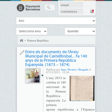
usuari
contrasenya
Primera República
Entre els documents de l’Arxiu
Municipal de Castellbisbal... Fa 140
anys de la Primera República
Espanyola. (1873 – 1874)
Publicat per
Isaac Álvarez i Brugada
el
07/11/2013 - 13:34
L’any 2013 se
celebra el 140
aniversari de
la Primera
República
espanyola. La
primera
aposta republicana a l’Espanya