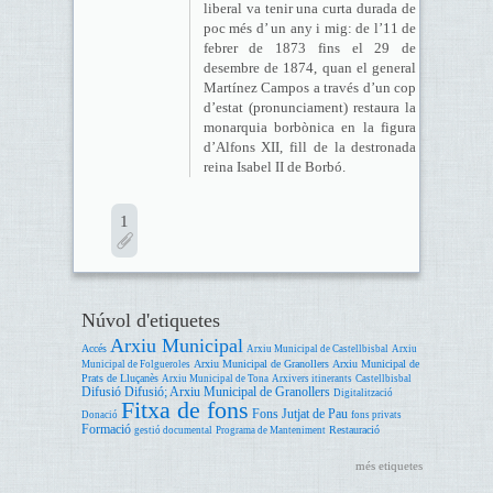
liberal va tenir una curta durada de
poc més d’ un any i mig: de l’11 de
febrer de 1873 fins el 29 de
desembre de 1874, quan el general
Martínez Campos a través d’un cop
d’estat (pronunciament) restaura la
monarquia borbònica en la figura
d’Alfons XII, fill de la destronada
reina Isabel II de Borbó.
1
Núvol d'etiquetes
Arxiu Municipal
Accés
Arxiu Municipal de Castellbisbal
Arxiu
Arxiu Municipal de Granollers
Arxiu Municipal de
Municipal de Folgueroles
Prats de Lluçanès
Arxiu Municipal de Tona
Arxivers itinerants
Castellbisbal
Difusió
Difusió; Arxiu Municipal de Granollers
Digitalització
Fitxa de fons
Fons Jutjat de Pau
Donació
fons privats
Formació
Restauració
gestió documental
Programa de Manteniment
més etiquetes