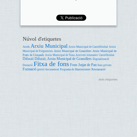
Núvol d'etiquetes
Arxiu Municipal
Accés
Arxiu Municipal de Castellbisbal
Arxiu
Arxiu Municipal de Granollers
Arxiu Municipal de
Municipal de Folgueroles
Prats de Lluçanès
Arxiu Municipal de Tona
Arxivers itinerants
Castellbisbal
Difusió
Difusió; Arxiu Municipal de Granollers
Digitalització
Fitxa de fons
Fons Jutjat de Pau
Donació
fons privats
Formació
Restauració
gestió documental
Programa de Manteniment
més etiquetes