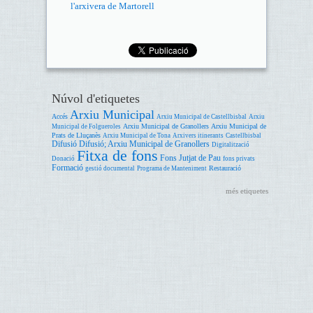
l'arxivera de Martorell
Núvol d'etiquetes
Arxiu Municipal
Accés
Arxiu Municipal de Castellbisbal
Arxiu
Arxiu Municipal de Granollers
Arxiu Municipal de
Municipal de Folgueroles
Prats de Lluçanès
Arxiu Municipal de Tona
Arxivers itinerants
Castellbisbal
Difusió
Difusió; Arxiu Municipal de Granollers
Digitalització
Fitxa de fons
Fons Jutjat de Pau
Donació
fons privats
Formació
Restauració
gestió documental
Programa de Manteniment
més etiquetes