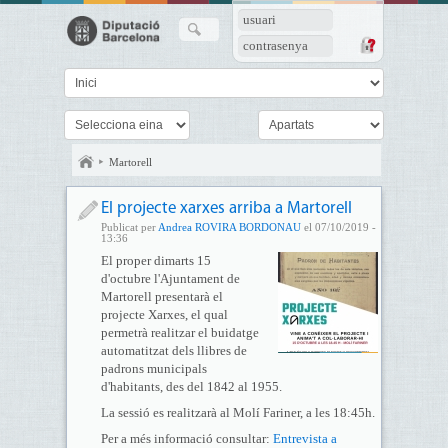
usuari
contrasenya
Martorell
El projecte xarxes arriba a Martorell
Publicat per
Andrea ROVIRA BORDONAU
el 07/10/2019 -
13:36
El proper dimarts 15
d'octubre l'Ajuntament de
Martorell presentarà el
projecte Xarxes, el qual
permetrà realitzar el buidatge
automatitzat dels llibres de
padrons municipals
d'habitants, des del 1842 al 1955.
La sessió es realitzarà al Molí Fariner, a les 18:45h.
Per a més informació consultar:
Entrevista a