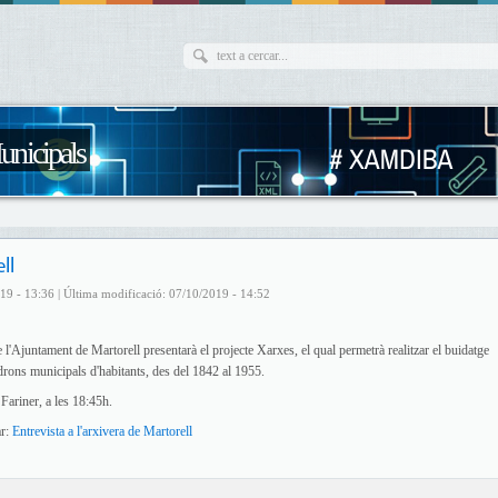
unicipals
ll
19 - 13:36 | Última modificació: 07/10/2019 - 14:52
 l'Ajuntament de Martorell presentarà el projecte Xarxes, el qual permetrà realitzar el buidatge
adrons municipals d'habitants, des del 1842 al 1955.
 Fariner, a les 18:45h.
ar:
Entrevista a l'arxivera de Martorell