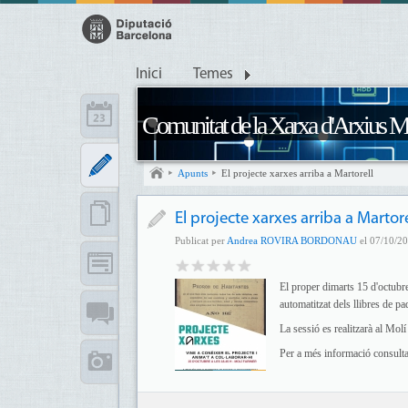
Inici
Temes
Comunitat de la Xarxa d'Arxius M
Apunts
El projecte xarxes arriba a Martorell
El projecte xarxes arriba a Martore
Publicat per
Andrea ROVIRA BORDONAU
el 07/10/20
El proper dimarts 15 d'octubre
automatitzat dels llibres de p
La sessió es realitzarà al Molí
Per a més informació consult