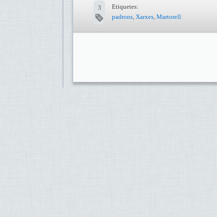
Etiquetes:
3
padrons
,
Xarxes
,
Martorell