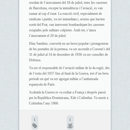
resultat de l’aixecament del 18 de juliol, totes les casernes
de Barcelona, excepte la intendència i l’aviació, es van
sumar al cop d’estat. La reacció civil, especialment de
sindicats i partits, va ser immediata i, avions que havien
sortit del Prat, van intervenir bombardejant les casernes
ocupades pels militars colpistes. Amb tot, s’atura
l’aixecament el 20 de juliol.
Díaz Sandino, convertit en un heroi popular i protagonista
de les portades de la premsa, va ser ascendit a Coronel i del
31 de juliol al 14 de desembre de 1936 va ser conseller de
Defensa.
Va ser el responsable de l’aviació militar de la 4a regió, des
de l’estiu del 1937 fins al final de la Guerra, tret d’un breu
període en què va ser agregat militar a l’ambaixada
espanyola de París.
Acabada la Guerra es va exiliar a França i després passà
per la República Dominicana, Xile i Colòmbia. Va morir a
Colòmbia l’any 1960.
1
1