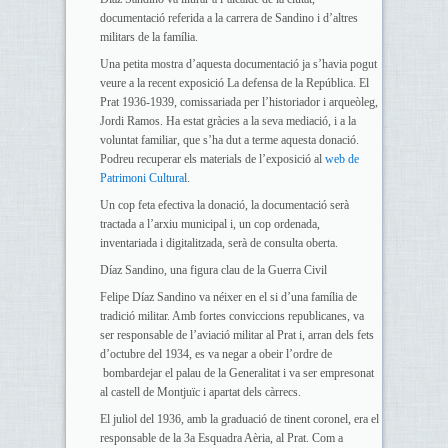
documentació referida a la carrera de Sandino i d’altres
militars de la família.
Una petita mostra d’aquesta documentació ja s’havia pogut
veure a la recent exposició La defensa de la República. El
Prat 1936-1939, comissariada per l’historiador i arqueòleg,
Jordi Ramos. Ha estat gràcies a la seva mediació, i a la
voluntat familiar, que s’ha dut a terme aquesta donació.
Podreu recuperar els materials de l’exposició al
web de
Patrimoni Cultural
.
Un cop feta efectiva la donació, la documentació serà
tractada a l’arxiu municipal i, un cop ordenada,
inventariada i digitalitzada, serà de consulta oberta.
Díaz Sandino, una figura clau de la Guerra Civil
Felipe Díaz Sandino va néixer en el si d’una família de
tradició militar. Amb fortes conviccions republicanes, va
ser responsable de l’aviació militar al Prat i, arran dels fets
d’octubre del 1934, es va negar a obeir l’ordre de
bombardejar el palau de la Generalitat i va ser empresonat
al castell de Montjuïc i apartat dels càrrecs.
El juliol del 1936, amb la graduació de tinent coronel, era el
responsable de la 3a Esquadra Aèria, al Prat. Com a