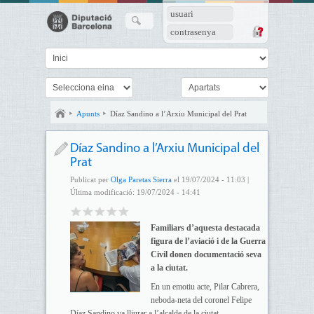
usuari
contrasenya
Apunts
Díaz Sandino a l’Arxiu Municipal del Prat
Díaz Sandino a l’Arxiu Municipal del
Prat
Publicat per
Olga Paretas Sierra
el 19/07/2024 - 11:03 |
Última modificació: 19/07/2024 - 14:41
Familiars d’aquesta destacada
figura de l’aviació i de la Guerra
Civil donen documentació seva
a la ciutat.
En un emotiu acte, Pilar Cabrera,
neboda-neta del coronel Felipe
Díaz Sandino va lliurar a l’alcalde de la ciutat,