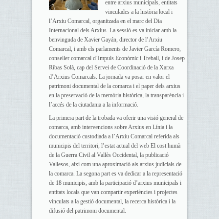
entre arxius municipals, entitats
vinculades a la història local i
l’Arxiu Comarcal, organitzada en el marc del Dia
Internacional dels Arxius. La sessió es va iniciar amb la
benvinguda de Xavier Gayán, director de l’Arxiu
Comarcal, i amb els parlaments de Javier García Romero,
conseller comarcal d’Impuls Econòmic i Treball, i de Josep
Ribas Solà, cap del Servei de Coordinació de la Xarxa
d’Arxius Comarcals. La jornada va posar en valor el
patrimoni documental de la comarca i el paper dels arxius
en la preservació de la memòria històrica, la transparència i
l’accés de la ciutadania a la informació.
La primera part de la trobada va oferir una visió general de
comarca, amb intervencions sobre Arxius en Línia i la
documentació custodiada a l’Arxiu Comarcal referida als
municipis del territori, l’estat actual del web El cost humà
de la Guerra Civil al Vallès Occidental, la publicació
Vallesos, així com una aproximació als arxius judicials de
la comarca. La segona part es va dedicar a la representació
de 18 municipis, amb la participació d’arxius municipals i
entitats locals que van compartir experiències i projectes
vinculats a la gestió documental, la recerca històrica i la
difusió del patrimoni documental.