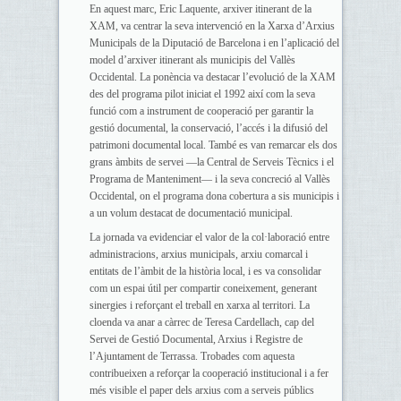
En aquest marc, Eric Laquente, arxiver itinerant de la
XAM, va centrar la seva intervenció en la Xarxa d’Arxius
Municipals de la Diputació de Barcelona i en l’aplicació del
model d’arxiver itinerant als municipis del Vallès
Occidental. La ponència va destacar l’evolució de la XAM
des del programa pilot iniciat el 1992 així com la seva
funció com a instrument de cooperació per garantir la
gestió documental, la conservació, l’accés i la difusió del
patrimoni documental local. També es van remarcar els dos
grans àmbits de servei —la Central de Serveis Tècnics i el
Programa de Manteniment— i la seva concreció al Vallès
Occidental, on el programa dona cobertura a sis municipis i
a un volum destacat de documentació municipal.
La jornada va evidenciar el valor de la col·laboració entre
administracions, arxius municipals, arxiu comarcal i
entitats de l’àmbit de la història local, i es va consolidar
com un espai útil per compartir coneixement, generant
sinergies i reforçant el treball en xarxa al territori. La
cloenda va anar a càrrec de Teresa Cardellach, cap del
Servei de Gestió Documental, Arxius i Registre de
l’Ajuntament de Terrassa. Trobades com aquesta
contribueixen a reforçar la cooperació institucional i a fer
més visible el paper dels arxius com a serveis públics