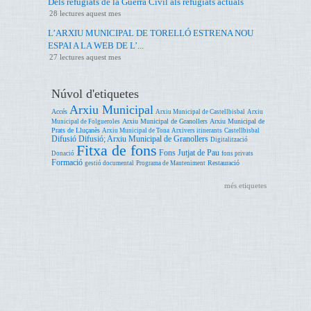
Dels refugiats de la Guerra Civil als refugiats actuals
28 lectures aquest mes
L’ARXIU MUNICIPAL DE TORELLÓ ESTRENA NOU
ESPAI A LA WEB DE L’...
27 lectures aquest mes
Núvol d'etiquetes
Arxiu Municipal
Accés
Arxiu Municipal de Castellbisbal
Arxiu
Arxiu Municipal de Granollers
Arxiu Municipal de
Municipal de Folgueroles
Prats de Lluçanès
Arxiu Municipal de Tona
Arxivers itinerants
Castellbisbal
Difusió
Difusió; Arxiu Municipal de Granollers
Digitalització
Fitxa de fons
Fons Jutjat de Pau
Donació
fons privats
Formació
Restauració
gestió documental
Programa de Manteniment
més etiquetes