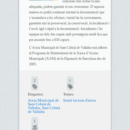
solucions fins trobar la més
adequada, podem garantir el seu creixement. D’aquesta
manera es podrà continuar tractant la documentació que
s’acumulava a les oficines i instal·lar-la correctament,
garantint així la preservació, la conservació, la localització i
l’accés àgil i ràpid a la documentació. Inicialment s’ha
equipat un dels dos espais amb prestatgeria metàl·lica que
pot assumir fins a 656 capses.
L’Arxiu Municipal de Sant Cebrià de Vallalta està adherit
al Programa de Manteniment de la Xarxa d’Arxius
Municipals (XAM) de la Diputació de Barcelona des de
2005.
2
1
Etiquetes:
Temes:
Arxiu Municipal de
Instal·lacions d'arxiu
Sant Cebrià de
Vallalta
,
Sant Cebrià
de Vallalta
1