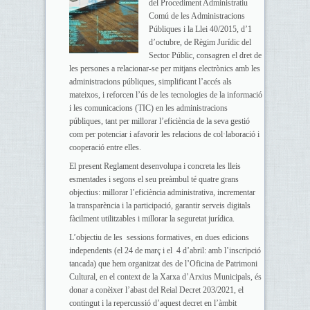
del Procediment Administratiu
Comú de les Administracions
Públiques i la Llei 40/2015, d’1
d’octubre, de Règim Jurídic del
Sector Públic, consagren el dret de
les persones a relacionar-se per mitjans electrònics amb les
administracions públiques, simplificant l’accés als
mateixos, i reforcen l’ús de les tecnologies de la informació
i les comunicacions (TIC) en les administracions
públiques, tant per millorar l’eficiència de la seva gestió
com per potenciar i afavorir les relacions de col·laboració i
cooperació entre elles.
El present Reglament desenvolupa i concreta les lleis
esmentades i segons el seu preàmbul té quatre grans
objectius: millorar l’eficiència administrativa, incrementar
la transparència i la participació, garantir serveis digitals
fàcilment utilitzables i millorar la seguretat jurídica.
L’objectiu de les sessions formatives, en dues edicions
independents (el 24 de març i el 4 d’abril: amb l’inscripció
tancada) que hem organitzat des de l’Oficina de Patrimoni
Cultural, en el context de la Xarxa d’Arxius Municipals, és
donar a conèixer l’abast del Reial Decret 203/2021, el
contingut i la repercussió d’aquest decret en l’àmbit