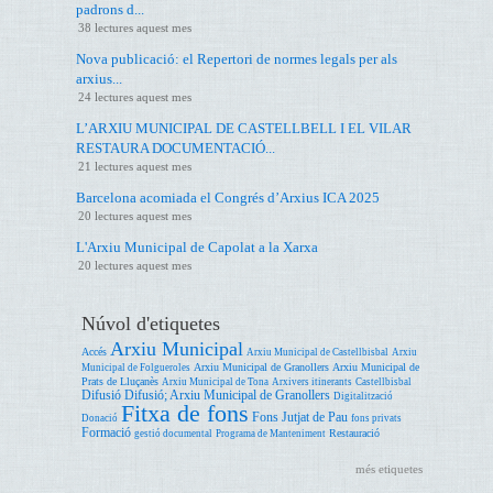
padrons d...
38 lectures aquest mes
Nova publicació: el Repertori de normes legals per als
arxius...
24 lectures aquest mes
L’ARXIU MUNICIPAL DE CASTELLBELL I EL VILAR
RESTAURA DOCUMENTACIÓ...
21 lectures aquest mes
Barcelona acomiada el Congrés d’Arxius ICA 2025
20 lectures aquest mes
L'Arxiu Municipal de Capolat a la Xarxa
20 lectures aquest mes
Núvol d'etiquetes
Arxiu Municipal
Accés
Arxiu Municipal de Castellbisbal
Arxiu
Arxiu Municipal de Granollers
Arxiu Municipal de
Municipal de Folgueroles
Prats de Lluçanès
Arxiu Municipal de Tona
Arxivers itinerants
Castellbisbal
Difusió
Difusió; Arxiu Municipal de Granollers
Digitalització
Fitxa de fons
Fons Jutjat de Pau
Donació
fons privats
Formació
Restauració
gestió documental
Programa de Manteniment
més etiquetes