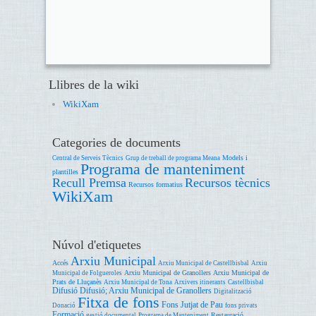
Llibres de la wiki
WikiXam
Categories de documents
Models i
Central de Serveis Tècnics
Grup de treball de programa Meana
Programa de manteniment
plantilles
Recull Premsa
Recursos tècnics
Recursos formatius
WikiXam
Núvol d'etiquetes
Arxiu Municipal
Accés
Arxiu Municipal de Castellbisbal
Arxiu
Arxiu Municipal de Granollers
Arxiu Municipal de
Municipal de Folgueroles
Prats de Lluçanès
Arxiu Municipal de Tona
Arxivers itinerants
Castellbisbal
Difusió
Difusió; Arxiu Municipal de Granollers
Digitalització
Fitxa de fons
Fons Jutjat de Pau
Donació
fons privats
Formació
Restauració
gestió documental
Programa de Manteniment