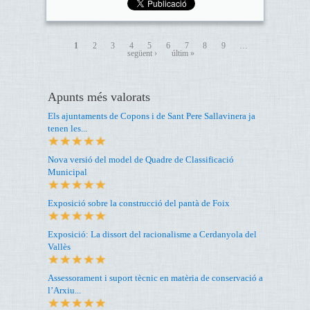
1
2
3
4
5
6
7
8
9
…
següent ›
últim »
Apunts més valorats
Els ajuntaments de Copons i de Sant Pere Sallavinera ja
tenen les...
Nova versió del model de Quadre de Classificació
Municipal
Exposició sobre la construcció del pantà de Foix
Exposició: La dissort del racionalisme a Cerdanyola del
Vallès
Assessorament i suport tècnic en matèria de conservació a
l’Arxiu...