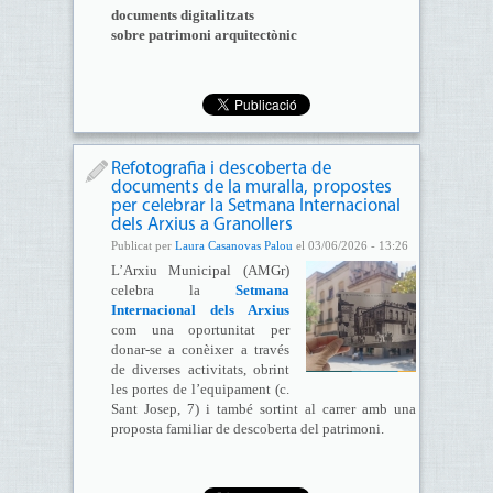
documents digitalitzats
sobre patrimoni arquitectònic
Refotografia i descoberta de
documents de la muralla, propostes
per celebrar la Setmana Internacional
dels Arxius a Granollers
Publicat per
Laura Casanovas Palou
el 03/06/2026 - 13:26
L’Arxiu Municipal (AMGr)
celebra la
Setmana
Internacional dels Arxius
com una oportunitat per
donar-se a conèixer a través
de diverses activitats, obrint
les portes de l’equipament (c.
Sant Josep, 7) i també sortint al carrer amb una
proposta familiar de descoberta del patrimoni.