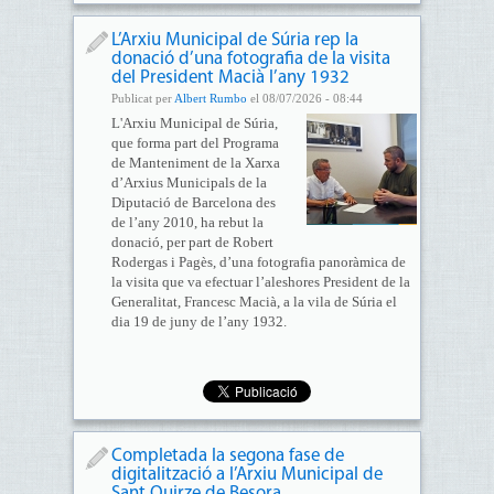
L’Arxiu Municipal de Súria rep la
donació d’una fotografia de la visita
del President Macià l’any 1932
Publicat per
Albert Rumbo
el 08/07/2026 - 08:44
L'Arxiu Municipal de Súria,
que forma part del Programa
de Manteniment de la Xarxa
d’Arxius Municipals de la
Diputació de Barcelona des
de l’any 2010, ha rebut la
donació, per part de Robert
Rodergas i Pagès, d’una fotografia panoràmica de
la visita que va efectuar l’aleshores President de la
Generalitat, Francesc Macià, a la vila de Súria el
dia 19 de juny de l’any 1932.
Completada la segona fase de
digitalització a l’Arxiu Municipal de
Sant Quirze de Besora