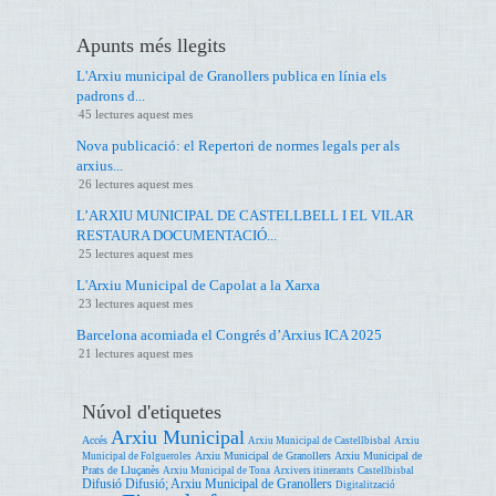
Apunts més llegits
L'Arxiu municipal de Granollers publica en línia els
padrons d...
45 lectures aquest mes
Nova publicació: el Repertori de normes legals per als
arxius...
26 lectures aquest mes
L’ARXIU MUNICIPAL DE CASTELLBELL I EL VILAR
RESTAURA DOCUMENTACIÓ...
25 lectures aquest mes
L'Arxiu Municipal de Capolat a la Xarxa
23 lectures aquest mes
Barcelona acomiada el Congrés d’Arxius ICA 2025
21 lectures aquest mes
Núvol d'etiquetes
Arxiu Municipal
Accés
Arxiu Municipal de Castellbisbal
Arxiu
Arxiu Municipal de Granollers
Arxiu Municipal de
Municipal de Folgueroles
Prats de Lluçanès
Arxiu Municipal de Tona
Arxivers itinerants
Castellbisbal
Difusió
Difusió; Arxiu Municipal de Granollers
Digitalització