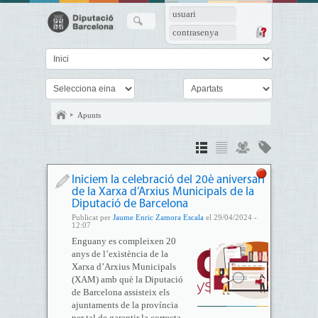
usuari
contrasenya
Apunts
Iniciem la celebració del 20è aniversari
de la Xarxa d’Arxius Municipals de la
Diputació de Barcelona
Publicat per
Jaume Enric Zamora Escala
el 29/04/2024 -
12:07
Enguany es compleixen 20
anys de l’existència de la
Xarxa d’Arxius Municipals
(XAM) amb què la Diputació
de Barcelona assisteix els
ajuntaments de la província
per tal de garantir la correcta