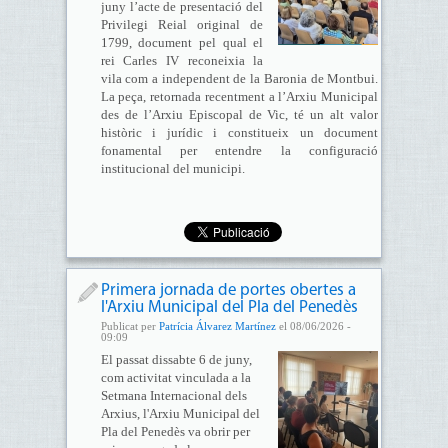
juny l’acte de presentació del
Privilegi Reial original de
1799, document pel qual el
rei Carles IV reconeixia la
vila com a independent de la Baronia de Montbui.
La peça, retornada recentment a l’Arxiu Municipal
des de l’Arxiu Episcopal de Vic, té un alt valor
històric i jurídic i constitueix un document
fonamental per entendre la configuració
institucional del municipi.
Primera jornada de portes obertes a
l'Arxiu Municipal del Pla del Penedès
Publicat per
Patrícia Álvarez Martínez
el 08/06/2026 -
09:09
El passat dissabte 6 de juny,
com activitat vinculada a la
Setmana Internacional dels
Arxius, l'Arxiu Municipal del
Pla del Penedès va obrir per