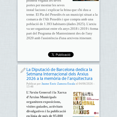
primera vegada les seves
portes per mostrar les seves
instal·lacions i explicar la feina que s'hi duu a
terme. El Pla del Penedès és un municipi situat a la
comarca de l'Alt Penedès i que compta amb una
població de 1.393 habitants (dades 2025). L'arxiu
va ser organitzat entre els anys 2018 i 2019 i forma
part del Programa de Manteniment des de l'any
2020 amb l'assistència d'una arxivera itinerant.
La Diputació de Barcelona dedica la
Setmana Internacional dels Arxius
2026 a la memòria de l’arquitectura
Publicat per
Jaume Enric Zamora Escala
el 04/06/2026 -
13:46
L’Arxiu General i la Xarxa
d’Arxius Municipals
organitzen exposicions,
visites guiades, activitats
divulgatives i la publicació
en línia de més de 95.000