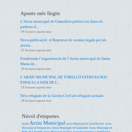
Apunts més llegits
L'Arxiu municipal de Granollers publica en línia els
padrons d...
49 lectures aquest mes
Nova publicació: el Repertori de normes legals per als
arxius...
35 lectures aquest mes
Finalitzada l’organització de l’Arxiu municipal de Santa
Maria de...
29 lectures aquest mes
L’ARXIU MUNICIPAL DE TORELLÓ ESTRENA NOU
ESPAI A LA WEB DE L’...
29 lectures aquest mes
Dels refugiats de la Guerra Civil als refugiats actuals
28 lectures aquest mes
Núvol d'etiquetes
Arxiu Municipal
Accés
Arxiu Municipal de Castellbisbal
Arxiu
Arxiu Municipal de Granollers
Arxiu Municipal de
Municipal de Folgueroles
Prats de Lluçanès
Arxiu Municipal de Tona
Arxivers itinerants
Castellbisbal