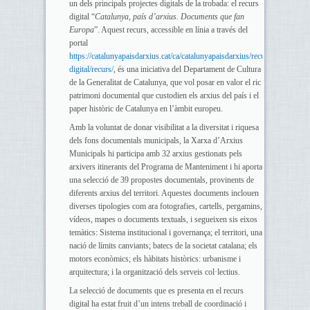
un dels principals projectes digitals de la trobada: el recurs
digital “
Catalunya, país d’arxius. Documents que fan
Europa
”. Aquest recurs, accessible en línia a través del
portal
https://catalunyapaisdarxius.cat/ca/catalunyapaisdarxius/recurs-
digital/recurs/
, és una iniciativa del Departament de Cultura
de la Generalitat de Catalunya, que vol posar en valor el ric
patrimoni documental que custodien els arxius del país i el
paper històric de Catalunya en l’àmbit europeu.
Amb la voluntat de donar visibilitat a la diversitat i riquesa
dels fons documentals municipals, la Xarxa d’Arxius
Municipals hi participa amb 32 arxius gestionats pels
arxivers itinerants del Programa de Manteniment i hi aporta
una selecció de 39 propostes documentals, provinents de
diferents arxius del territori. Aquestes documents inclouen
diverses tipologies com ara fotografies, cartells, pergamins,
vídeos, mapes o documents textuals, i segueixen sis eixos
temàtics: Sistema institucional i governança; el territori, una
nació de límits canviants; batecs de la societat catalana; els
motors econòmics; els hàbitats històrics: urbanisme i
arquitectura; i la organització dels serveis col·lectius.
La selecció de documents que es presenta en el recurs
digital ha estat fruit d’un intens treball de coordinació i