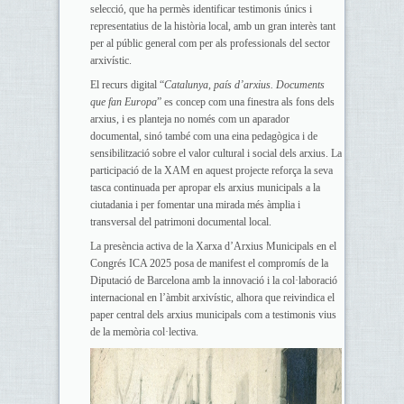
selecció, que ha permès identificar testimonis únics i
representatius de la història local, amb un gran interès tant
per al públic general com per als professionals del sector
arxivístic.
El recurs digital “
Catalunya, país d’arxius. Documents
que fan Europa
” es concep com una finestra als fons dels
arxius, i es planteja no només com un aparador
documental, sinó també com una eina pedagògica i de
sensibilització sobre el valor cultural i social dels arxius. La
participació de la XAM en aquest projecte reforça la seva
tasca continuada per apropar els arxius municipals a la
ciutadania i per fomentar una mirada més àmplia i
transversal del patrimoni documental local.
La presència activa de la Xarxa d’Arxius Municipals en el
Congrés ICA 2025 posa de manifest el compromís de la
Diputació de Barcelona amb la innovació i la col·laboració
internacional en l’àmbit arxivístic, alhora que reivindica el
paper central dels arxius municipals com a testimonis vius
de la memòria col·lectiva.