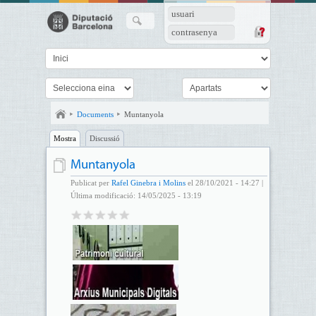
usuari
contrasenya
Documents
Muntanyola
Mostra
Discussió
Muntanyola
Publicat per
Rafel Ginebra i Molins
el 28/10/2021 - 14:27 |
Última modificació: 14/05/2025 - 13:19