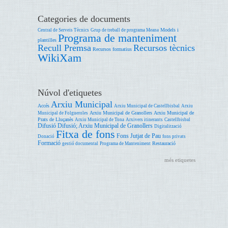
Categories de documents
Models i
Central de Serveis Tècnics
Grup de treball de programa Meana
Programa de manteniment
plantilles
Recull Premsa
Recursos tècnics
Recursos formatius
WikiXam
Núvol d'etiquetes
Arxiu Municipal
Accés
Arxiu Municipal de Castellbisbal
Arxiu
Arxiu Municipal de Granollers
Arxiu Municipal de
Municipal de Folgueroles
Prats de Lluçanès
Arxiu Municipal de Tona
Arxivers itinerants
Castellbisbal
Difusió
Difusió; Arxiu Municipal de Granollers
Digitalització
Fitxa de fons
Fons Jutjat de Pau
Donació
fons privats
Formació
Restauració
gestió documental
Programa de Manteniment
més etiquetes