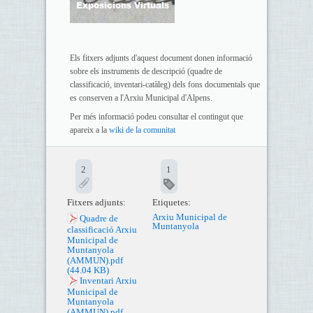
Els fitxers adjunts d'aquest document donen informació
sobre els instruments de descripció (quadre de
classificació, inventari-catàleg) dels fons documentals que
es conserven a l'Arxiu Municipal d'Alpens.
Per més informació podeu consultar el contingut que
apareix a la
wiki de la comunitat
2
1
Fitxers adjunts:
Etiquetes:
Arxiu Municipal de
Quadre de
Muntanyola
classificació Arxiu
Municipal de
Muntanyola
(AMMUN).pdf
(44.04 KB)
Inventari Arxiu
Municipal de
Muntanyola
(AMMUN).pdf