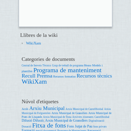
Llibres de la wiki
WikiXam
Categories de documents
Models i
Central de Serveis Tècnics
Grup de treball de programa Meana
Programa de manteniment
plantilles
Recull Premsa
Recursos tècnics
Recursos formatius
WikiXam
Núvol d'etiquetes
Arxiu Municipal
Accés
Arxiu Municipal de Castellbisbal
Arxiu
Arxiu Municipal de Granollers
Arxiu Municipal de
Municipal de Folgueroles
Prats de Lluçanès
Arxiu Municipal de Tona
Arxivers itinerants
Castellbisbal
Difusió
Difusió; Arxiu Municipal de Granollers
Digitalització
Fitxa de fons
Fons Jutjat de Pau
Donació
fons privats
Formació
Restauració
gestió documental
Programa de Manteniment