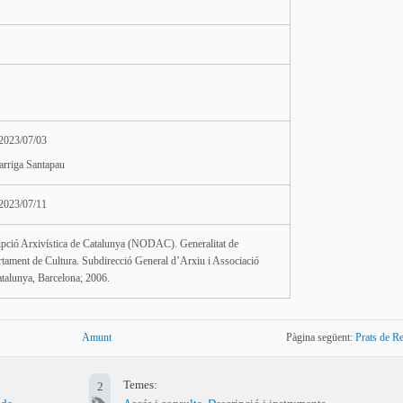
 2023/07/03
arriga Santapau
 2023/07/11
pció Arxivística de Catalunya (NODAC). Generalitat de
tament de Cultura. Subdirecció General d’Arxiu i Associació
talunya, Barcelona; 2006.
Amunt
Pàgina següent:
Prats de Re
Temes:
2