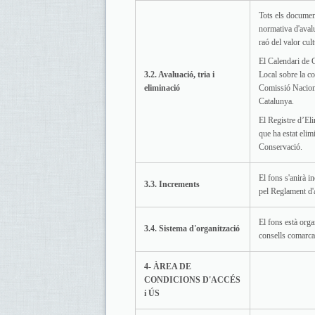
Tots els document
normativa d'avalu
raó del valor cult
El Calendari de 
3.2. Avaluació, tria i
Local sobre la c
eliminació
Comissió Naciona
Catalunya.
El Registre d’El
que ha estat elim
Conservació.
El fons s'anirà i
3.3. Increments
pel Reglament d'
El fons està orga
3.4. Sistema d'organització
consells comarca
4- ÀREA DE
CONDICIONS D'ACCÉS
i ÚS