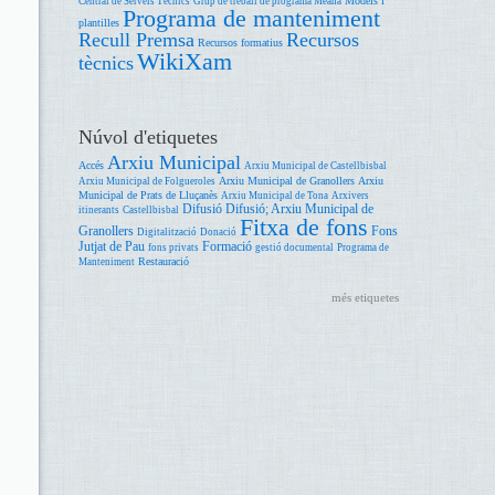
Models i
Central de Serveis Tècnics
Grup de treball de programa Meana
Programa de manteniment
plantilles
Recull Premsa
Recursos
Recursos formatius
WikiXam
tècnics
Núvol d'etiquetes
Arxiu Municipal
Accés
Arxiu Municipal de Castellbisbal
Arxiu Municipal de Granollers
Arxiu
Arxiu Municipal de Folgueroles
Municipal de Prats de Lluçanès
Arxiu Municipal de Tona
Arxivers
Difusió
Difusió; Arxiu Municipal de
itinerants
Castellbisbal
Fitxa de fons
Granollers
Fons
Digitalització
Donació
Jutjat de Pau
Formació
fons privats
gestió documental
Programa de
Restauració
Manteniment
més etiquetes