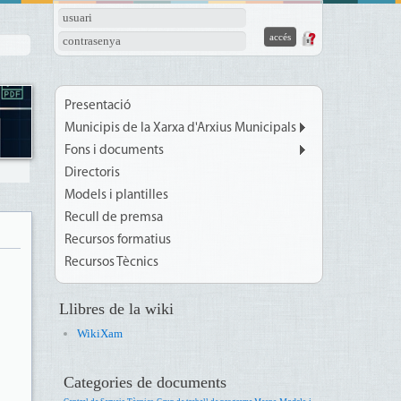
usuari
contrasenya
Presentació
Municipis de la Xarxa d'Arxius Municipals
Fons i documents
Directoris
Models i plantilles
Recull de premsa
Recursos formatius
Recursos Tècnics
Llibres de la wiki
WikiXam
Categories de documents