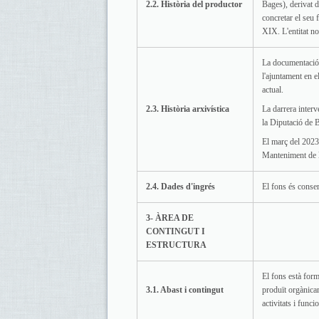
2.2. Història del productor
Bages), derivat d
concretar el seu 
XIX. L'entitat no
La documentació 
l'ajuntament en e
actual.
2.3. Història arxivística
La darrera interv
la Diputació de 
El març del 2023
Manteniment de l
2.4. Dades d'ingrés
El fons és conser
3- ÀREA DE
CONTINGUT I
ESTRUCTURA
El fons està form
3.1. Abast i contingut
produït orgànicame
activitats i funci