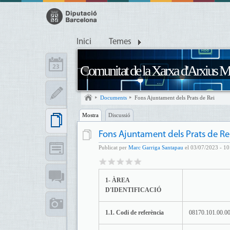
Inici
Temes
Comunitat de la Xarxa d'Arxius M
Documents
Fons Ajuntament dels Prats de Rei
Mostra
Discussió
Fons Ajuntament dels Prats de Re
Publicat per
Marc Garriga Santapau
el 03/07/2023 - 10
1- ÀREA
D'IDENTIFICACIÓ
1.1. Codi de referència
08170.101.00.00