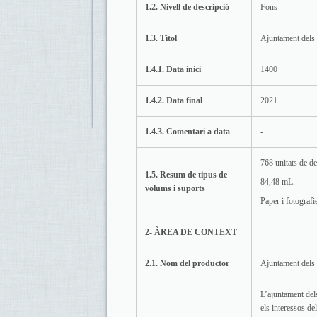
1.2. Nivell de descripció
Fons
1.3. Títol
Ajuntament dels 
1.4.1. Data inici
1400
1.4.2. Data final
2021
1.4.3. Comentari a data
-
768 unitats de de
1.5. Resum de tipus de
84,48 mL.
volums i suports
Paper i fotografi
2- ÀREA DE CONTEXT
2.1. Nom del productor
Ajuntament dels 
L’ajuntament dels
els interessos de