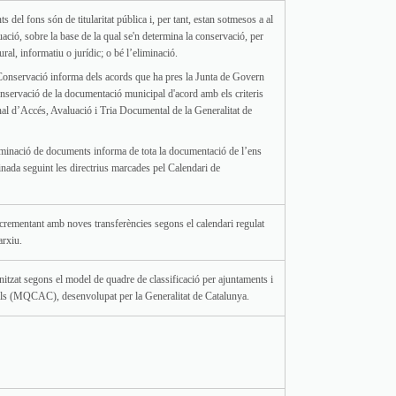
s del fons són de titularitat pública i, per tant, estan sotmesos a al
ació, sobre la base de la qual se'n determina la conservació, per
ural, informatiu o jurídic; o bé l’eliminació.
Conservació informa dels acords que ha pres la Junta de Govern
onservació de la documentació municipal d'acord amb els criteris
l d’Accés, Avaluació i Tria Documental de la Generalitat de
iminació de documents informa de tota la documentació de l’ens
inada seguint les directrius marcades pel Calendari de
ncrementant amb noves transferències segons el calendari regulat
arxiu.
nitzat segons el model de quadre de classificació per ajuntaments i
ls (MQCAC), desenvolupat per la Generalitat de Catalunya.