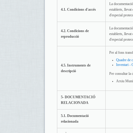
La documentació 
4.1. Condicions d'accés
establerts, lleva
d'especial protec
La documentació 
4.2. Condicions de
establerts, lleva
reproducció
d'especial protec
Per al fons trans
Quadre de c
Inventari - 
4.5. Instruments de
descripció
Per consultar la 
Arxiu Munic
5- DOCUMENTACIÓ
RELACIONADA
5.1. Documentació
relacionada