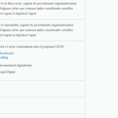
és de lliure accés, seguint els procediments organitzativament
t d'algunes sèries que contenen dades considerades sensibles
ció segons la legislació vigent.
és reproduïble, seguint els procediments organitzativament
t d'algunes sèries que contenen dades considerades sensibles
ció segons la legislació vigent
ferit a l’arxiu i automatitzat amb el programa GIAM:
lassificació
Catàleg
documentació digitalitzada:
ipal Digital