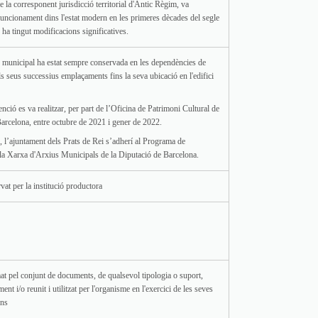
e la corresponent jurisdicció territorial d'Antic Règim, va
funcionament dins l'estat modern en les primeres dècades del segle
 ha tingut modificacions significatives.
municipal ha estat sempre conservada en les dependències de
ls seus successius emplaçaments fins la seva ubicació en l'edifici
enció es va realitzar, per part de l’Oficina de Patrimoni Cultural de
Barcelona, entre octubre de 2021 i gener de 2022.
, l’ajuntament dels Prats de Rei s’adherí al Programa de
a Xarxa d'Arxius Municipals de la Diputació de Barcelona.
vat per la institució productora
at pel conjunt de documents, de qualsevol tipologia o suport,
nt i/o reunit i utilitzat per l'organisme en l'exercici de les seves
ons