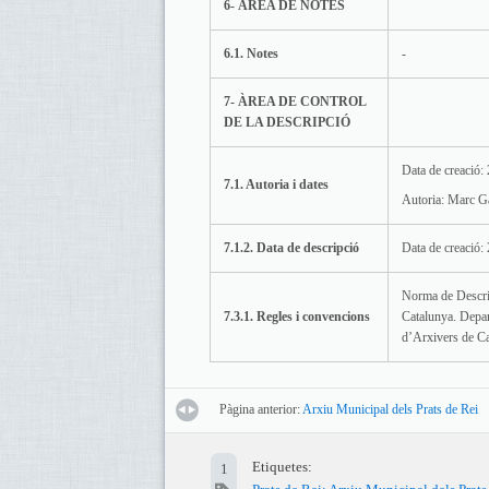
6- ÀREA DE NOTES
6.1. Notes
-
7- ÀREA DE CONTROL
DE LA DESCRIPCIÓ
Data de creació:
7.1. Autoria i dates
Autoria: Marc G
7.1.2. Data de descripció
Data de creació:
Norma de Descri
7.3.1. Regles i convencions
Catalunya. Depar
d’Arxivers de Ca
Pàgina anterior:
Arxiu Municipal dels Prats de Rei
Etiquetes:
1