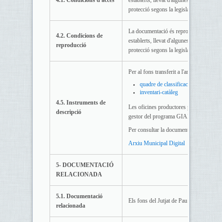
4.1. Condicions d'accés
establerts, llevat d'algunes sèries que c
protecció segons la legislació vigent.
La documentació és reproduïble, seguint
4.2. Condicions de
establerts, llevat d'algunes sèries que c
reproducció
protecció segons la legislació vigent.
Per al fons transferit a l'arxiu i autom
quadre de classificació
inventari-catàleg
4.5. Instruments de
Les oficines productores porten el regis
descripció
gestor del programa GIAM
Per consultar la documentació digitalitza
Arxiu Municipal Digital
5- DOCUMENTACIÓ
RELACIONADA
5.1. Documentació
Els fons del Jutjat de Pau completa l’acc
relacionada