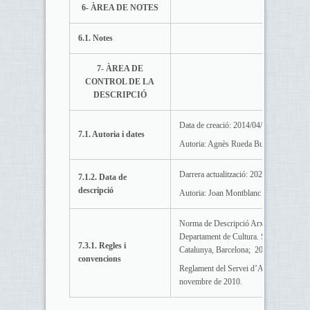
6- ÀREA DE NOTES
6.1. Notes
7- ÀREA DE
CONTROL DE LA
DESCRIPCIÓ
Data de creació: 2014/04/02
7.1. Autoria i dates
Autoria: Agnès Rueda Bueno
Darrera actualització: 2024/04/19
7.1.2. Data de
descripció
Autoria: Joan Montblanc Lasaga
Norma de Descripció Arxivística de Ca
Departament de Cultura. Subdirecció Ge
7.3.1. Regles i
Catalunya, Barcelona; 2006.
convencions
Reglament del Servei d’Arxiu Municipal,
novembre de 2010.