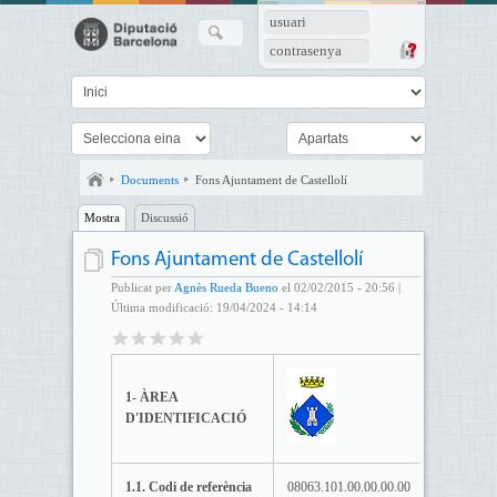
usuari
contrasenya
Documents
Fons Ajuntament de Castellolí
Mostra
Discussió
Fons Ajuntament de Castellolí
Publicat per
Agnès Rueda Bueno
el 02/02/2015 - 20:56 |
Última modificació: 19/04/2024 - 14:14
1- ÀREA
D'IDENTIFICACIÓ
1.1. Codi de referència
08063.101.00.00.00.00