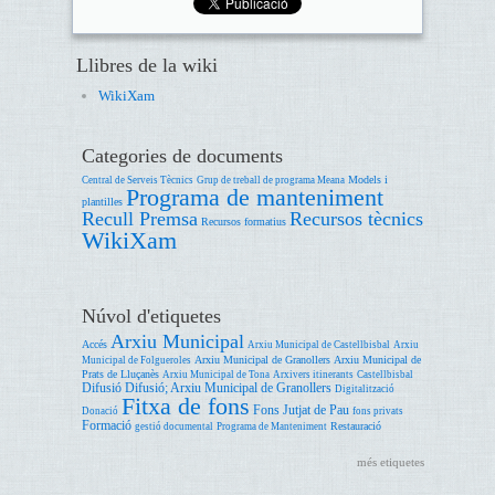
Llibres de la wiki
WikiXam
Categories de documents
Models i
Central de Serveis Tècnics
Grup de treball de programa Meana
Programa de manteniment
plantilles
Recull Premsa
Recursos tècnics
Recursos formatius
WikiXam
Núvol d'etiquetes
Arxiu Municipal
Accés
Arxiu Municipal de Castellbisbal
Arxiu
Arxiu Municipal de Granollers
Arxiu Municipal de
Municipal de Folgueroles
Prats de Lluçanès
Arxiu Municipal de Tona
Arxivers itinerants
Castellbisbal
Difusió
Difusió; Arxiu Municipal de Granollers
Digitalització
Fitxa de fons
Fons Jutjat de Pau
Donació
fons privats
Formació
Restauració
gestió documental
Programa de Manteniment
més etiquetes