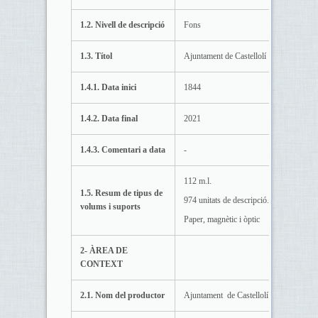
1.2. Nivell de descripció
Fons
1.3. Títol
Ajuntament de Castellolí
1.4.1. Data inici
1844
1.4.2. Data final
2021
1.4.3. Comentari a data
-
112 m.l.
1.5. Resum de tipus de
974 unitats de descripció.
volums i suports
Paper, magnètic i òptic
2- ÀREA DE
CONTEXT
2.1. Nom del productor
Ajuntament de Castellolí