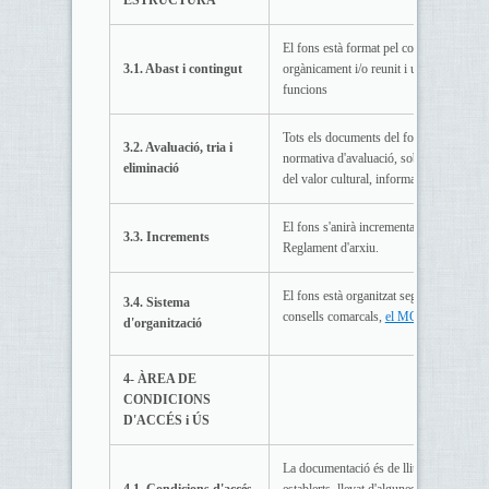
ESTRUCTURA
El fons està format pel conjunt de docum
3.1. Abast i contingut
orgànicament i/o reunit i utilitzat per l'o
funcions
Tots els documents del fons són de titular
3.2. Avaluació, tria i
normativa d'avaluació, sobre la base de l
eliminació
del valor cultural, informatiu o jurídic, o
El fons s'anirà incrementant amb noves t
3.3. Increments
Reglament d'arxiu.
El fons està organitzat segons el model 
3.4. Sistema
consells comarcals,
el MQCAC
, desenv
d'organització
4- ÀREA DE
CONDICIONS
D'ACCÉS i ÚS
La documentació és de lliure accés, seg