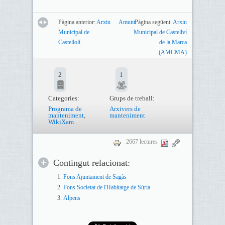
Pàgina anterior:
Arxiu
Amunt
Pàgina següent:
Arxiu
Municipal de
Municipal de Castellví
Castellolí
de la Marca
(AMCMA)
2
1
Categories:
Grups de treball:
Programa de
Arxivers de
manteniment
,
manteniment
WikiXam
2667 lectures
Contingut relacionat:
Fons Ajuntament de Sagàs
Fons Societat de l'Habitatge de Súria
Alpens