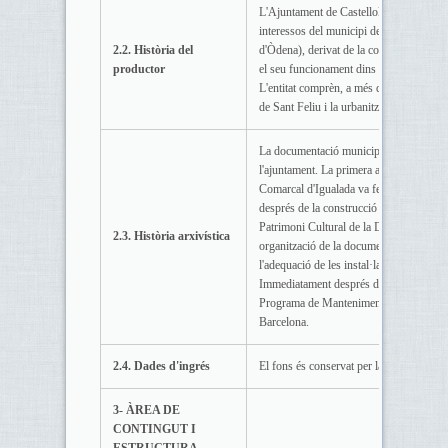
L'Ajuntament de Castellolí és la corpora
interessos del municipi de Castellolí. A
2.2. Història del
d'Òdena), derivat de la corresponent juri
productor
el seu funcionament dins l'estat modern
L'entitat comprèn, a més del municipi de 
de Sant Feliu i la urbanització dels Pinye
La documentació municipal ha estat sem
l'ajuntament. La primera actuació es va r
Comarcal d'Igualada va fer un inventari
després de la construcció del nou edific
Patrimoni Cultural de la Diputació de Ba
2.3. Història arxivística
organització de la documentació munici
l'adequació de les instal·lacions del serv
Immediatament després de l'organització 
Programa de Manteniment de la Xarxa d
Barcelona.
2.4. Dades d'ingrés
El fons és conservat per la institució pr
3- ÀREA DE
CONTINGUT I