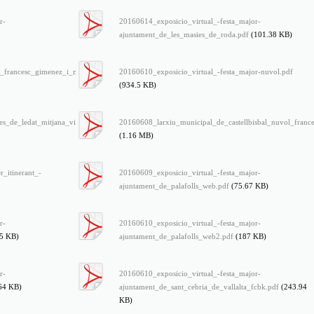
r-
20160614_exposicio_virtual_-festa_major-
ajuntament_de_les_masies_de_roda.pdf
(101.38 KB)
_francesc_gimenez_i_martin.pdf
20160610_exposicio_virtual_-festa_major-nuvol.pdf
(934.5 KB)
_de_ledat_mitjana_vic_nuvol_nuria_juanico.pdf
20160608_larxiu_municipal_de_castellbisbal_nuvol_france
(1.16 MB)
_itinerant_-
20160609_exposicio_virtual_-festa_major-
ajuntament_de_palafolls_web.pdf
(75.67 KB)
r-
20160610_exposicio_virtual_-festa_major-
55 KB)
ajuntament_de_palafolls_web2.pdf
(187 KB)
r-
20160610_exposicio_virtual_-festa_major-
64 KB)
ajuntament_de_sant_cebria_de_vallalta_fcbk.pdf
(243.94
KB)