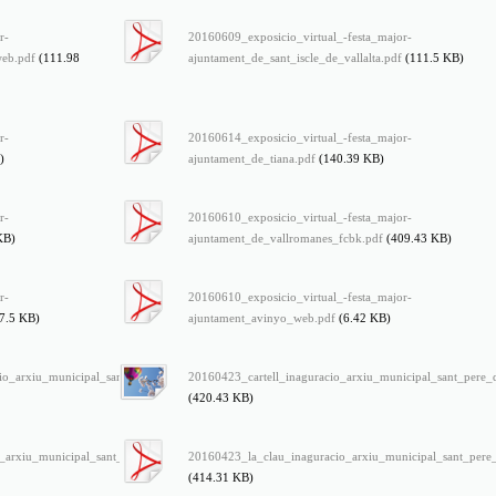
r-
20160609_exposicio_virtual_-festa_major-
web.pdf
(111.98
ajuntament_de_sant_iscle_de_vallalta.pdf
(111.5 KB)
r-
20160614_exposicio_virtual_-festa_major-
)
ajuntament_de_tiana.pdf
(140.39 KB)
r-
20160610_exposicio_virtual_-festa_major-
KB)
ajuntament_de_vallromanes_fcbk.pdf
(409.43 KB)
r-
20160610_exposicio_virtual_-festa_major-
7.5 KB)
ajuntament_avinyo_web.pdf
(6.42 KB)
o_arxiu_municipal_sant_pere_de_vilamajor_1.pdf
20160423_cartell_inaguracio_arxiu_municipal_sant_pere_d
(420.43 KB)
_arxiu_municipal_sant_pere-
20160423_la_clau_inaguracio_arxiu_municipal_sant_pere_
(414.31 KB)