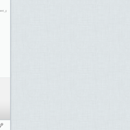
ant_pere_de_vilamajor.pdf