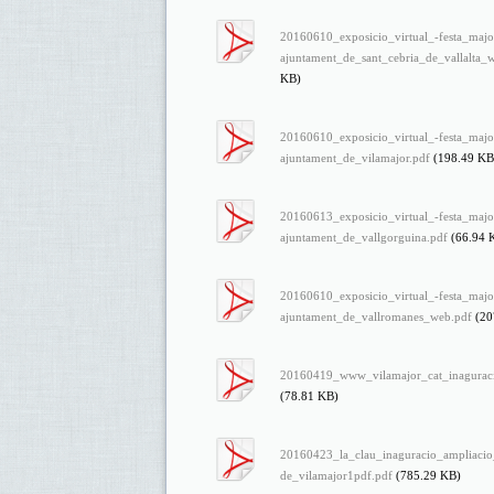
20160610_exposicio_virtual_-festa_majo
ajuntament_de_sant_cebria_de_vallalta_
KB)
20160610_exposicio_virtual_-festa_majo
ajuntament_de_vilamajor.pdf
(198.49 KB
20160613_exposicio_virtual_-festa_majo
ajuntament_de_vallgorguina.pdf
(66.94 
20160610_exposicio_virtual_-festa_majo
ajuntament_de_vallromanes_web.pdf
(20
20160419_www_vilamajor_cat_inaguraci
(78.81 KB)
20160423_la_clau_inaguracio_ampliacio
de_vilamajor1pdf.pdf
(785.29 KB)