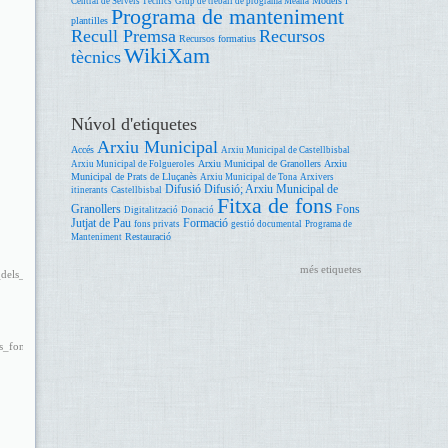
Models i
Central de Serveis Tècnics
Grup de treball de programa Meana
Programa de manteniment
plantilles
Recull Premsa
Recursos
Recursos formatius
WikiXam
tècnics
igital_-
Núvol d'etiquetes
Arxiu Municipal
Accés
Arxiu Municipal de Castellbisbal
Arxiu Municipal de Granollers
Arxiu
Arxiu Municipal de Folgueroles
Municipal de Prats de Lluçanès
Arxiu Municipal de Tona
Arxivers
Difusió
Difusió; Arxiu Municipal de
itinerants
Castellbisbal
Fitxa de fons
Granollers
Fons
Digitalització
Donació
Jutjat de Pau
Formació
fons privats
gestió documental
Programa de
Restauració
Manteniment
més etiquetes
_dels_plens_de_lajuntament_de_sagas_del_1939_al_1991_aqui_bergueda.pdf
fons_dels_mestres_soler_i_daniel_-