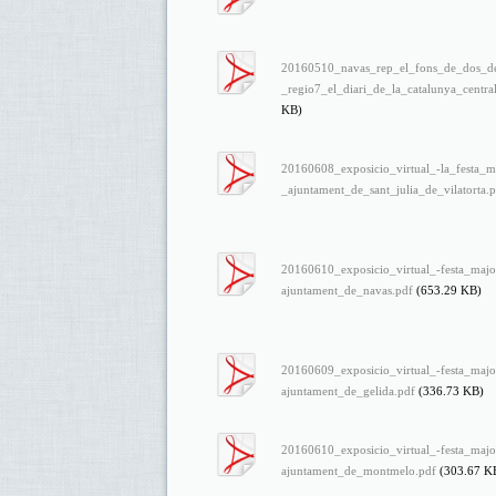
20160510_navas_rep_el_fons_de_dos_des
_regio7_el_diari_de_la_catalunya_centra
KB)
20160608_exposicio_virtual_-la_festa_m
_ajuntament_de_sant_julia_de_vilatorta.
20160610_exposicio_virtual_-festa_majo
ajuntament_de_navas.pdf
(653.29 KB)
20160609_exposicio_virtual_-festa_majo
ajuntament_de_gelida.pdf
(336.73 KB)
20160610_exposicio_virtual_-festa_majo
ajuntament_de_montmelo.pdf
(303.67 K