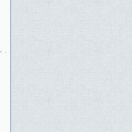
sc_ginabreda.pdf