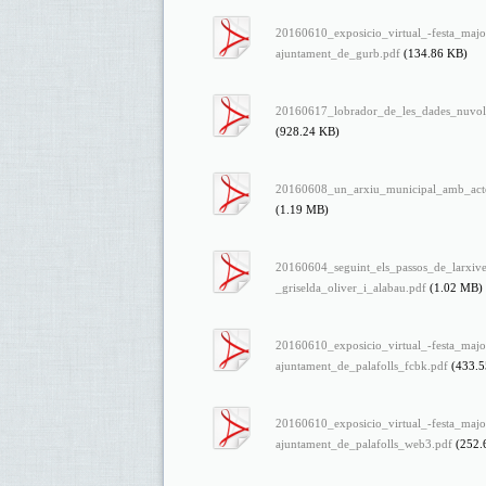
20160610_exposicio_virtual_-festa_majo
ajuntament_de_gurb.pdf
(134.86 KB)
20160617_lobrador_de_les_dades_nuvol
(928.24 KB)
20160608_un_arxiu_municipal_amb_actes
(1.19 MB)
20160604_seguint_els_passos_de_larxiver
_griselda_oliver_i_alabau.pdf
(1.02 MB)
20160610_exposicio_virtual_-festa_majo
ajuntament_de_palafolls_fcbk.pdf
(433.
20160610_exposicio_virtual_-festa_majo
ajuntament_de_palafolls_web3.pdf
(252.