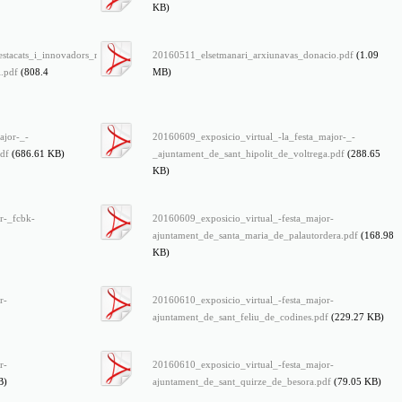
KB)
tacats_i_innovadors_mestres_de_la_republica_-
20160511_elsetmanari_arxiunavas_donacio.pdf
(1.09
l.pdf
(808.4
MB)
ajor-_-
20160609_exposicio_virtual_-la_festa_major-_-
pdf
(686.61 KB)
_ajuntament_de_sant_hipolit_de_voltrega.pdf
(288.65
KB)
r-_fcbk-
20160609_exposicio_virtual_-festa_major-
ajuntament_de_santa_maria_de_palautordera.pdf
(168.98
KB)
r-
20160610_exposicio_virtual_-festa_major-
ajuntament_de_sant_feliu_de_codines.pdf
(229.27 KB)
r-
20160610_exposicio_virtual_-festa_major-
B)
ajuntament_de_sant_quirze_de_besora.pdf
(79.05 KB)