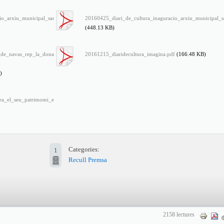
o_arxiu_municipal_sant_pere_de_vilamajor_2.pdf
20160425_diari_de_cultura_inaguracio_arxiu_municipal_s
(448.13 KB)
de_navas_rep_la_donacio_dels_fons_documentals_dels_germans_soler_daniel_-
20161215_diaridecultura_imagina.pdf
(166.48 KB)
)
ra_el_seu_patrimomi_en_un_museu_virtual.pdf
Categories:
1
Recull Premsa
2158 lectures