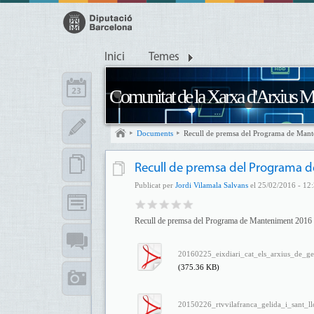
Inici
Temes
Comunitat de la Xarxa d'Arxius M
Documents
Recull de premsa del Programa de Man
Recull de premsa del Programa 
Publicat per
Jordi Vilamala Salvans
el 25/02/2016 - 12:
Recull de premsa del Programa de Manteniment 2016
20160225_eixdiari_cat_els_arxius_de_gel
(375.36 KB)
20150226_rtvvilafranca_gelida_i_sant_l