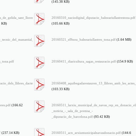
(145.38 KB)
de_gelida_sant_llorenc_dhortons_gurb_i_sant_feliu_de_codines_avancen_en_la_preservacio_d
20160310_naciodigital_diputacio_balneariullastrestona.pdf
4 KB)
(105.66 KB)
_tecnic_del_manantial_ullastres_de_tona_de_lany_1881_-
20160321_el9nou_balneariullastres_tona.pdf
(1.64 MB)
s_tona.pdf
20160411_diaricultura_sagas_restauracio.pdf
(154.9 KB)
racio_dels_llibres_dactes_de_lajuntament_de_sagas.pdf
20160408_aquibegadarestauren_13_llibres_amb_les_actes
(103.33 KB)
bres.pdf
(166.62
20160511_larxiu_municipal_de_navas_rep_en_donacio_els_
_noticia_-_sala_de_premsa_-
_diputacio_de_barcelona.pdf
(93.42 KB)
f
(237.14 KB)
20160511_acn_arxiumunicipalnavasdonacio.pdf
(144.6