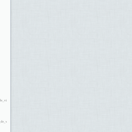
e_vilamajor.jpg
de_vilamajor2.pdf