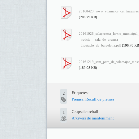
20160423_www_vilamajor_cat_inaguraci
(208.29 KB)
20161028_salapremsa_larxiu_municipal_
_noticia_-_sala_de_premsa_-
_diputacio_de_barcelona.pdf
(106.78 KB
20161219_sant_pere_de_vilamajor_most
(189.08 KB)
Etiquetes:
2
Premsa
,
Recull de premsa
Grups de treball:
1
Arxivers de manteniment