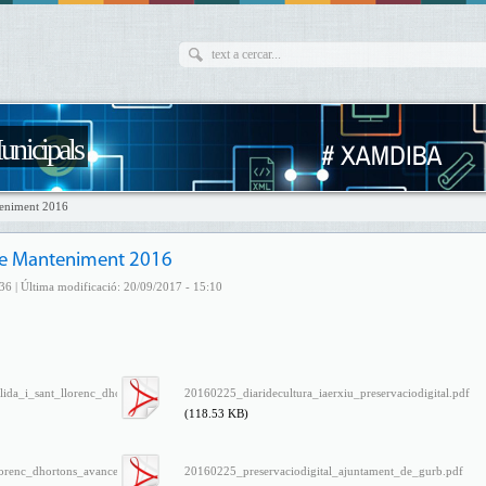
unicipals
teniment 2016
de Manteniment 2016
36 | Última modificació: 20/09/2017 - 15:10
ida_i_sant_llorenc_dhortons_avancen_en_la_preservacio_digital.pdf
20160225_diaridecultura_iaerxiu_preservaciodigital.pdf
(118.53 KB)
lorenc_dhortons_avancen_en_la_preservacio_digital_amb_iarxiu_-
20160225_preservaciodigital_ajuntament_de_gurb.pdf