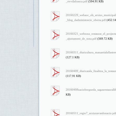
_rtvvilafranca.pdf
(594.91 KB)
20160229_webaoc_els_arxius_municipals_
_blog_dadministracio_oberta.pdf
(452.1
20160321_webtona_restaurat_el_projecte
_ajuntament_de_tona.pdf
(569.72 KB)
20160311_diaricultura_manantialullastre
(127.1 KB)
20160409_diaricatala_finalitza_la_restau
(117.91 KB)
20160408naciobergueda_sagasrestauralli
KB)
20160511_regio7_arxiunavasdonacio.pd