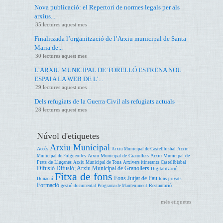
Nova publicació: el Repertori de normes legals per als
arxius...
35 lectures aquest mes
Finalitzada l’organització de l’Arxiu municipal de Santa
Maria de...
30 lectures aquest mes
L’ARXIU MUNICIPAL DE TORELLÓ ESTRENA NOU
ESPAI A LA WEB DE L’...
29 lectures aquest mes
Dels refugiats de la Guerra Civil als refugiats actuals
28 lectures aquest mes
Núvol d'etiquetes
Arxiu Municipal
Accés
Arxiu Municipal de Castellbisbal
Arxiu
Arxiu Municipal de Granollers
Arxiu Municipal de
Municipal de Folgueroles
Prats de Lluçanès
Arxiu Municipal de Tona
Arxivers itinerants
Castellbisbal
Difusió
Difusió; Arxiu Municipal de Granollers
Digitalització
Fitxa de fons
Fons Jutjat de Pau
Donació
fons privats
Formació
Restauració
gestió documental
Programa de Manteniment
més etiquetes