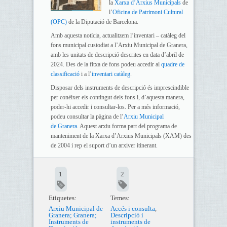
la
Xarxa d’Arxius Municipals
de
l’
Oficina de Patrimoni Cultural
(OPC)
de la Diputació de Barcelona.
Amb aquesta notícia, actualitzem l’inventari – catàleg del
fons municipal custodiat a l’Arxiu Municipal de Granera,
amb les unitats de descripció descrites en data d’abril de
2024. Des de la fitxa de fons podeu accedir al
quadre de
classificació
i a l’
inventari catàleg
.
Disposar dels instruments de descripció és imprescindible
per conèixer els contingut dels fons i, d’aquesta manera,
poder-hi accedir i consultar-los. Per a més informació,
podeu consultar la pàgina de l’
Arxiu Municipal
de Granera
. Aquest arxiu forma part del programa de
manteniment de la Xarxa d’Arxius Municipals (XAM) des
de 2004 i rep el suport d’un arxiver itinerant.
1
2
Etiquetes:
Temes:
Arxiu Municipal de
Accés i consulta
,
Granera; Granera;
Descripció i
Instruments de
instruments de