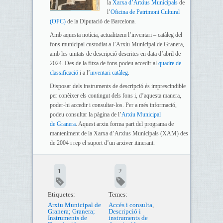
la
Xarxa d’Arxius Municipals
de
l’
Oficina de Patrimoni Cultural
(OPC)
de la Diputació de Barcelona.
Amb aquesta notícia, actualitzem l’inventari – catàleg del
fons municipal custodiat a l’Arxiu Municipal de Granera,
amb les unitats de descripció descrites en data d’abril de
2024. Des de la fitxa de fons podeu accedir al
quadre de
classificació
i a l’
inventari catàleg
.
Disposar dels instruments de descripció és imprescindible
per conèixer els contingut dels fons i, d’aquesta manera,
poder-hi accedir i consultar-los. Per a més informació,
podeu consultar la pàgina de l’
Arxiu Municipal
de Granera
. Aquest arxiu forma part del programa de
manteniment de la Xarxa d’Arxius Municipals (XAM) des
de 2004 i rep el suport d’un arxiver itinerant.
1
2
Etiquetes:
Temes:
Arxiu Municipal de
Accés i consulta
,
Granera; Granera;
Descripció i
Instruments de
instruments de