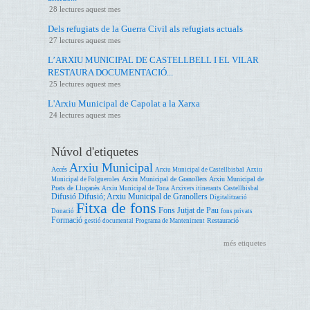
28 lectures aquest mes
Dels refugiats de la Guerra Civil als refugiats actuals
27 lectures aquest mes
L’ARXIU MUNICIPAL DE CASTELLBELL I EL VILAR
RESTAURA DOCUMENTACIÓ...
25 lectures aquest mes
L'Arxiu Municipal de Capolat a la Xarxa
24 lectures aquest mes
Núvol d'etiquetes
Arxiu Municipal
Accés
Arxiu Municipal de Castellbisbal
Arxiu
Arxiu Municipal de Granollers
Arxiu Municipal de
Municipal de Folgueroles
Prats de Lluçanès
Arxiu Municipal de Tona
Arxivers itinerants
Castellbisbal
Difusió
Difusió; Arxiu Municipal de Granollers
Digitalització
Fitxa de fons
Fons Jutjat de Pau
Donació
fons privats
Formació
Restauració
gestió documental
Programa de Manteniment
més etiquetes