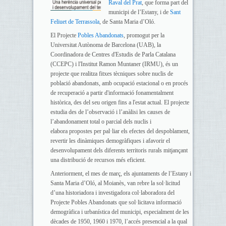
Raval del Prat
, que forma part del
municipi de l’Estany, i de
Sant
Feliuet de Terrassola
, de Santa Maria d’Oló.
El Projecte
Pobles Abandonats
, promogut per la
Universitat Autònoma de Barcelona (UAB), la
Coordinadora de Centres d'Estudis de Parla Catalana
(CCEPC) i l'Institut Ramon Muntaner (IRMU), és un
projecte que realitza fitxes tècniques sobre nuclis de
població abandonats, amb ocupació estacional o en procés
de recuperació a partir d'informació fonamentalment
històrica, des del seu origen fins a l'estat actual. El projecte
estudia des de l’observació i l’anàlisi les causes de
l’abandonament total o parcial dels nuclis i
elabora propostes per pal·liar els efectes del despoblament,
revertir les dinàmiques demogràfiques i afavorir el
desenvolupament dels diferents territoris rurals mitjançant
una distribució de recursos més eficient.
Anteriorment, el mes de març, els ajuntaments de l’Estany i
Santa Maria d’Oló, al Moianès, van rebre la sol·licitud
d’una historiadora i investigadora col·laboradora del
Projecte Pobles Abandonats que sol·licitava informació
demogràfica i urbanística del municipi, especialment de les
dècades de 1950, 1960 i 1970, l’accés presencial a la qual