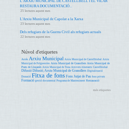
L’ARXIU MUNICIPAL DE CASTELLBELL I EL VILAR
RESTAURA DOCUMENTACIÓ...
25 lectures aquest mes
L'Arxiu Municipal de Capolat a la Xarxa
23 lectures aquest mes
Dels refugiats de la Guerra Civil als refugiats actuals
22 lectures aquest mes
Núvol d'etiquetes
Arxiu Municipal
Accés
Arxiu Municipal de Castellbisbal
Arxiu
Arxiu Municipal de Granollers
Arxiu Municipal de
Municipal de Folgueroles
Prats de Lluçanès
Arxiu Municipal de Tona
Arxivers itinerants
Castellbisbal
Difusió
Difusió; Arxiu Municipal de Granollers
Digitalització
Fitxa de fons
Fons Jutjat de Pau
Donació
fons privats
Formació
Restauració
gestió documental
Programa de Manteniment
més etiquetes