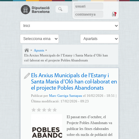
usuari
contrasenya
Apunts
Els Arxius Municipals de l’Estany i Santa Maria d’Oló han
col·laborat en el projecte Pobles Abandonats
Els Arxius Municipals de l’Estany i
Santa Maria d’Oló han col·laborat en
el projecte Pobles Abandonats
Publicat per
Marc Garriga Santapau
el 16/02/2026 - 18:51 |
Última modificació: 17/02/2026 - 09:23
El passat mes d’octubre, el
Projecte Pobles Abandonats va
publicar les fitxes elaborades
sobre els nuclis de població del