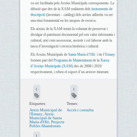
va ser facilitada pels Arxius Municipals corresponents. La
difusió que des de la XAM realitzem dels
instruments de
descripció
(inventari – catàleg) dels arxius adherits va ser
una eina fonamental en les tasques de recerca.
Els arxius de la XAM tenim la voluntat de preservar i
divulgar el patrimoni documental pel seu valor informatiu i
cultural, així com assessorar, assistir i col·laborar amb la
tasca d’investigació i recerca històrica i cultural.
Els Arxius Municipals de
Santa Maria d’Oló
i de l’
Estany
formen part del
Programa de Manteniment
de la
Xarxa
d’Arxius Municipals (XAM)
des de 2008 i 2010
respectivament, i reben el suport d’un arxiver itinerant.
1
1
Etiquetes:
Temes:
Arxiu Municipal de
Accés i consulta
l'Estany; Arxiu
Municipal de Santa
Maria d'Oló; Projecte
Pobles Abandonats
1