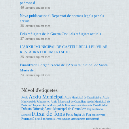
padrons d...
46 lectures aquest mes
Nova publicació: el Repertori de normes legals per als
arxius...
28 lectures aquest mes
Dels refugiats de la Guerra Civil als refugiats actuals
27 lectures aquest mes
L’ARXIU MUNICIPAL DE CASTELLBELL I EL VILAR
RESTAURA DOCUMENTACIÓ...
25 lectures aquest mes
Finalitzada l’organització de l’Arxiu municipal de Santa
Maria de...
24 lectures aquest mes
Núvol d'etiquetes
Arxiu Municipal
Accés
Arxiu Municipal de Castellbisbal
Arxiu
Arxiu Municipal de Granollers
Arxiu Municipal de
Municipal de Folgueroles
Prats de Lluçanès
Arxiu Municipal de Tona
Arxivers itinerants
Castellbisbal
Difusió
Difusió; Arxiu Municipal de Granollers
Digitalització
Fitxa de fons
Fons Jutjat de Pau
Donació
fons privats
Formació
Restauració
gestió documental
Programa de Manteniment
més etiquetes