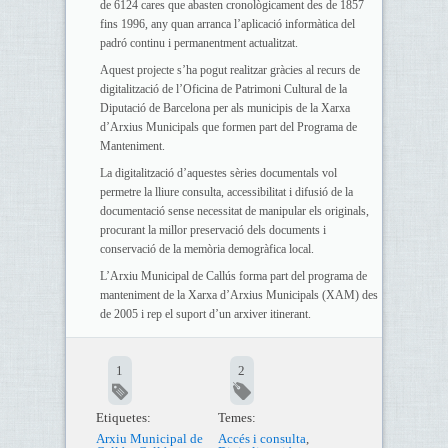
de 6124 cares que abasten cronològicament des de 1857
fins 1996, any quan arranca l’aplicació informàtica del
padró continu i permanentment actualitzat.
Aquest projecte s’ha pogut realitzar gràcies al recurs de
digitalització de l’Oficina de Patrimoni Cultural de la
Diputació de Barcelona per als municipis de la Xarxa
d’Arxius Municipals que formen part del Programa de
Manteniment.
La digitalització d’aquestes sèries documentals vol
permetre la lliure consulta, accessibilitat i difusió de la
documentació sense necessitat de manipular els originals,
procurant la millor preservació dels documents i
conservació de la memòria demogràfica local.
L’Arxiu Municipal de Callús forma part del programa de
manteniment de la Xarxa d’Arxius Municipals (XAM) des
de 2005 i rep el suport d’un arxiver itinerant.
1
2
Etiquetes:
Temes:
Arxiu Municipal de
Accés i consulta
,