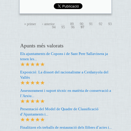
« primer
‹ anterior
…
89
90
91
92
93
94
95
96
97
Apunts més valorats
Els ajuntaments de Copons i de Sant Pere Sallavinera ja
tenen les...
Exposició: La dissort del racionalisme a Cerdanyola del
Vallès
Assessorament i suport tècnic en matèria de conservació a
l’Arxiu...
Presentació del Model de Quadre de Classificació
d’Ajuntaments i...
Finalitzen els treballs de restauració dels llibres d’actes i...