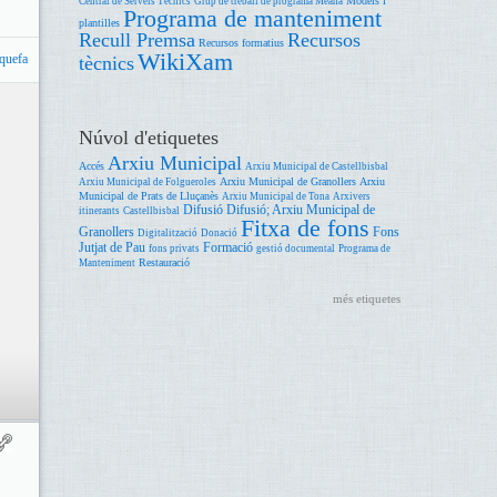
Models i
Central de Serveis Tècnics
Grup de treball de programa Meana
Programa de manteniment
plantilles
Recull Premsa
Recursos
Recursos formatius
WikiXam
quefa
tècnics
Núvol d'etiquetes
Arxiu Municipal
Accés
Arxiu Municipal de Castellbisbal
Arxiu Municipal de Granollers
Arxiu
Arxiu Municipal de Folgueroles
Municipal de Prats de Lluçanès
Arxiu Municipal de Tona
Arxivers
Difusió
Difusió; Arxiu Municipal de
itinerants
Castellbisbal
Fitxa de fons
Granollers
Fons
Digitalització
Donació
Jutjat de Pau
Formació
fons privats
gestió documental
Programa de
Restauració
Manteniment
més etiquetes