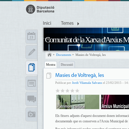
Inici
Temes
Comunitat de la Xarxa d'Arxius M
Documents
Masies de Voltregà, les
Mostra
Discussió
Masies de Voltregà, les
Publicat per
Jordi Vilamala Salvans
el 23/02/2015 - 14:
Els fitxers adjunts d'aquest document donen informació
documentals que es conserven a l'Arxiu Municipal de 