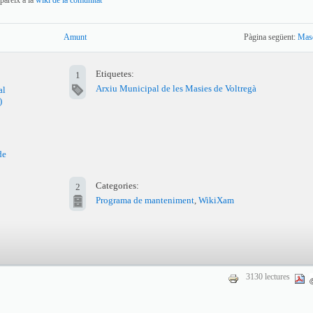
pareix a la
wiki de la comunitat
Amunt
Pàgina següent:
Mas
Etiquetes:
1
Arxiu Municipal de les Masies de Voltregà
al
)
de
Categories:
2
Programa de manteniment
,
WikiXam
3130 lectures