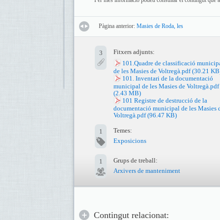
Per més informació podeu consultar el contingut que a
Pàgina anterior:
Masies de Roda, les
Fitxers adjunts:
3
101.Quadre de classificació municip
de les Masies de Voltregà.pdf
(30.21 KB
101. Inventari de la documentació
municipal de les Masies de Voltregà.pdf
(2.43 MB)
101 Registre de destrucció de la
documentació municipal de les Masies 
Voltregà.pdf
(96.47 KB)
Temes:
1
Exposicions
Grups de treball:
1
Arxivers de manteniment
Contingut relacionat: