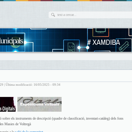
unicipals
29 | Última modificació: 16/05/2025 - 09:34
 sobre els instruments de descripció (quadre de classificació, inventari-catàleg) dels fons
les Masies de Voltregà