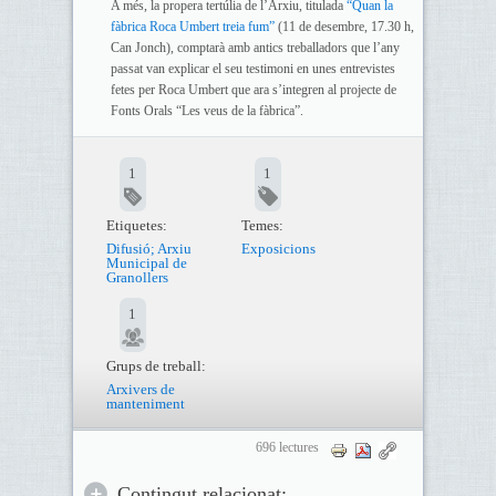
A més, la propera tertúlia de l’Arxiu, titulada
“Quan la
fàbrica Roca Umbert treia fum”
(11 de desembre, 17.30 h,
Can Jonch), comptarà amb antics treballadors que l’any
passat van explicar el seu testimoni en unes entrevistes
fetes per Roca Umbert que ara s’integren al projecte de
Fonts Orals “Les veus de la fàbrica”.
1
1
Etiquetes:
Temes:
Difusió; Arxiu
Exposicions
Municipal de
Granollers
1
Grups de treball:
Arxivers de
manteniment
696 lectures
Contingut relacionat: