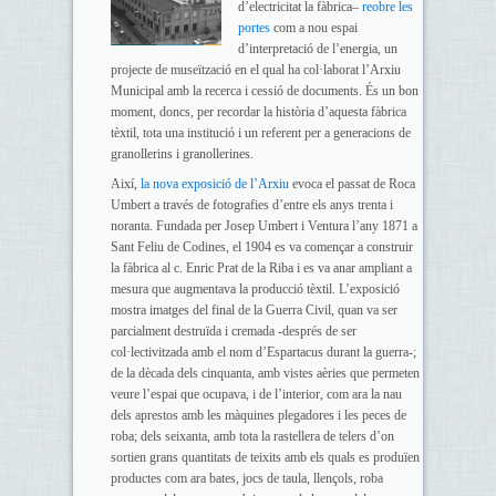
d’electricitat la fàbrica–
reobre les
portes
com a nou espai
d’interpretació de l’energia, un
projecte de museïtzació en el qual ha col·laborat l’Arxiu
Municipal amb la recerca i cessió de documents. És un bon
moment, doncs, per recordar la història d’aquesta fàbrica
tèxtil, tota una institució i un referent per a generacions de
granollerins i granollerines.
Així,
la nova exposició de l’Arxiu
evoca el passat de Roca
Umbert a través de fotografies d’entre els anys trenta i
noranta. Fundada per Josep Umbert i Ventura l’any 1871 a
Sant Feliu de Codines, el 1904 es va començar a construir
la fàbrica al c. Enric Prat de la Riba i es va anar ampliant a
mesura que augmentava la producció tèxtil. L’exposició
mostra imatges del final de la Guerra Civil, quan va ser
parcialment destruïda i cremada -després de ser
col·lectivitzada amb el nom d’Espartacus durant la guerra-;
de la dècada dels cinquanta, amb vistes aèries que permeten
veure l’espai que ocupava, i de l’interior, com ara la nau
dels aprestos amb les màquines plegadores i les peces de
roba; dels seixanta, amb tota la rastellera de telers d’on
sortien grans quantitats de teixits amb els quals es produïen
productes com ara bates, jocs de taula, llençols, roba