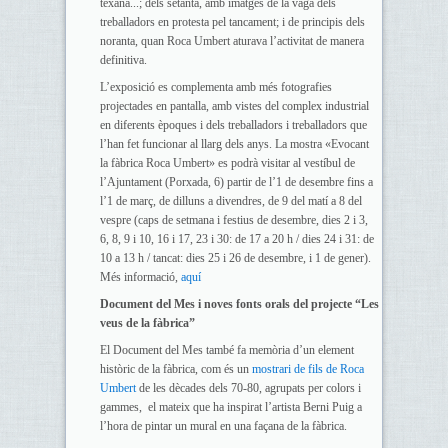
texana...; dels setanta, amb imatges de la vaga dels
treballadors en protesta pel tancament; i de principis dels
noranta, quan Roca Umbert aturava l’activitat de manera
definitiva.
L’exposició es complementa amb més fotografies
projectades en pantalla, amb vistes del complex industrial
en diferents èpoques i dels treballadors i treballadors que
l’han fet funcionar al llarg dels anys. La mostra «Evocant
la fàbrica Roca Umbert» es podrà visitar al vestíbul de
l’Ajuntament (Porxada, 6) partir de l’1 de desembre fins a
l’1 de març, de dilluns a divendres, de 9 del matí a 8 del
vespre (caps de setmana i festius de desembre, dies 2 i 3,
6, 8, 9 i 10, 16 i 17, 23 i 30: de 17 a 20 h / dies 24 i 31: de
10 a 13 h / tancat: dies 25 i 26 de desembre, i 1 de gener).
Més informació,
aquí
Document del Mes i noves fonts orals del projecte “Les
veus de la fàbrica”
El Document del Mes també fa memòria d’un element
històric de la fàbrica, com és un
mostrari de fils de Roca
Umbert
de les dècades dels 70-80, agrupats per colors i
gammes, el mateix que ha inspirat l’artista Berni Puig a
l’hora de pintar un mural en una façana de la fàbrica.