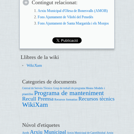
Contingut relacionat:
Arxiu Municipal d'Olesa de Bonesvalls (AMOB)
Fons Ajuntament de Vilobí del Penedès
Fons Ajuntament de Santa Margarida i els Monjos
Llibres de la wiki
WikiXam
Categories de documents
Models i
Central de Serveis Tècnics
Grup de treball de programa Meana
Programa de manteniment
plantilles
Recull Premsa
Recursos tècnics
Recursos formatius
WikiXam
Núvol d'etiquetes
Arxiu Municipal
Accés
Arxiu Municipal de Castellbisbal
Arxiu