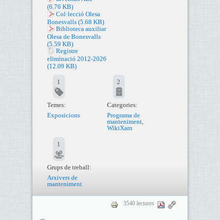
(6.76 KB)
Col·lecció Olesa
Bonesvalls
(5.68 KB)
Biblioteca auxiliar
Olesa de Bonesvalls
(5.59 KB)
Registre
eliminació 2012-2026
(12.09 KB)
1
2
Temes:
Categories:
Exposicions
Programa de
manteniment
,
WikiXam
1
Grups de treball:
Arxivers de
manteniment
3540 lectures