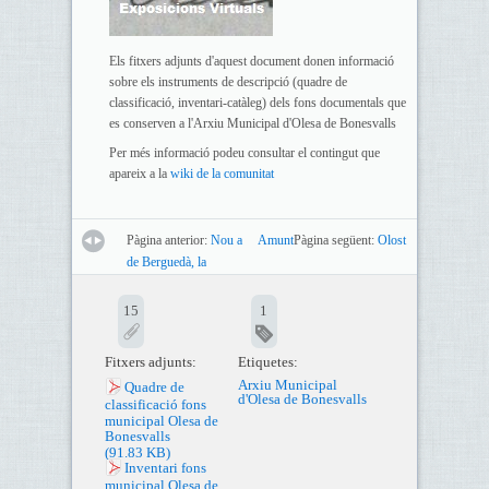
Els fitxers adjunts d'aquest document donen informació
sobre els instruments de descripció (quadre de
classificació, inventari-catàleg) dels fons documentals que
es conserven a l'Arxiu Municipal d'Olesa de Bonesvalls
Per més informació podeu consultar el contingut que
apareix a la
wiki de la comunitat
Pàgina anterior:
Nou a
Amunt
Pàgina següent:
Olost
de Berguedà, la
15
1
Fitxers adjunts:
Etiquetes:
Arxiu Municipal
Quadre de
d'Olesa de Bonesvalls
classificació fons
municipal Olesa de
Bonesvalls
(91.83 KB)
Inventari fons
municipal Olesa de