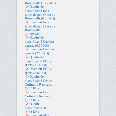
Bonesvalls
(1.17 MB)
Quadre de
classificació fons
jutjat de pau Olesa de
Bonesvalls
(6.83 KB)
Inventari fons
jutjat de pau Olesa de
Bonesvalls
(20.99 KB)
Quadre de
classificació Cambra
agrària
(6.75 KB)
Inventari Cambra
agrària
(27.6 KB)
Quadre de
classificació FET y
JONS
(5.74 KB)
Inventari FET y
JONS
(6.61 KB)
Quadre de
classificació Centre
Cultural i Recreatiu
(6.37 KB)
Inventari Centre
Cultural i Recreatiu
(35.2 KB)
Quadre
classificació ADF
(5.73 KB)
Inventari ADF