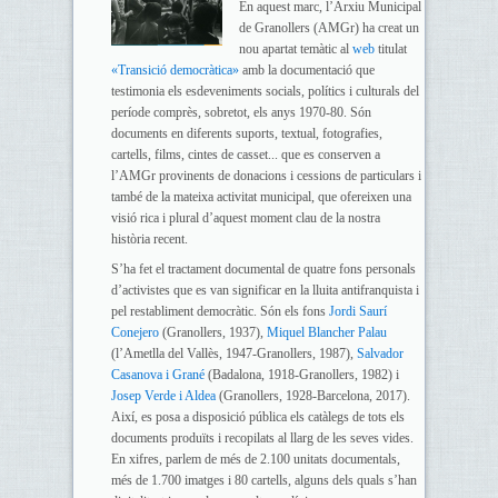
En aquest marc, l’Arxiu Municipal
de Granollers (AMGr) ha creat un
nou apartat temàtic al
web
titulat
«Transició democràtica»
amb la documentació que
testimonia els esdeveniments socials, polítics i culturals del
període comprès, sobretot, els anys 1970-80. Són
documents en diferents suports, textual, fotografies,
cartells, films, cintes de casset... que es conserven a
l’AMGr provinents de donacions i cessions de particulars i
també de la mateixa activitat municipal, que ofereixen una
visió rica i plural d’aquest moment clau de la nostra
història recent.
S’ha fet el tractament documental de quatre fons personals
d’activistes que es van significar en la lluita antifranquista i
pel restabliment democràtic. Són els fons
Jordi Saurí
Conejero
(Granollers, 1937),
Miquel Blancher Palau
(l’Ametlla del Vallès, 1947-Granollers, 1987),
Salvador
Casanova i Grané
(Badalona, 1918-Granollers, 1982) i
Josep Verde i Aldea
(Granollers, 1928-Barcelona, 2017).
Així, es posa a disposició pública els catàlegs de tots els
documents produïts i recopilats al llarg de les seves vides.
En xifres, parlem de més de 2.100 unitats documentals,
més de 1.700 imatges i 80 cartells, alguns dels quals s’han