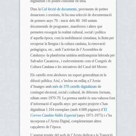
digitalitzat i es poden consultar en línia.
Dins la
Col·lecció de documents
, provinents de petites
donacions i cessions, hi ha una selecció de documentació
de primers anys 70 - inicis dels 80: 160 unitats
documentals de programes, manifestos i altres que
permeten resseguir la realitat cultural, social i política
d’aquella època, com la mobilització ciutadana, la lluita per
recuperar la llengua i la cultura catalana, la renovació
pedagògica, etc., amb l’activitat de l’Assemblea de
Catalunya -la plataforma unitària antifranquista liderada per
Salvador Casanova-, i esdeveniments com el Congrés de
Cultura Catalana o les iniciatives del Casal del Mestre.
Els cartells eren aleshores un suport generalitzat en la
difusió pública. Així, s’inclou un enllaç a l’Arxiu
d’Imatges amb
més de 370 cartells digitalitzats
de
contingut electoral, social i cultural, de diferents formats,
editats entre 1970-79. La premsa també és una valuosa font
d’informació d’aquells anys: per aquest projecte s’han
digitalitzat 1.164 exemplars (amb 4.688 pàgines) d’
El
Correo Catalán-Vallès Especial
(anys 1971-1975) i s’ha
incorporat a l’Arxiu Digital, complementant altres
capçaleres de l’època.
L’apartat temàtic del web de l’Arxiu dedicat a la Transició