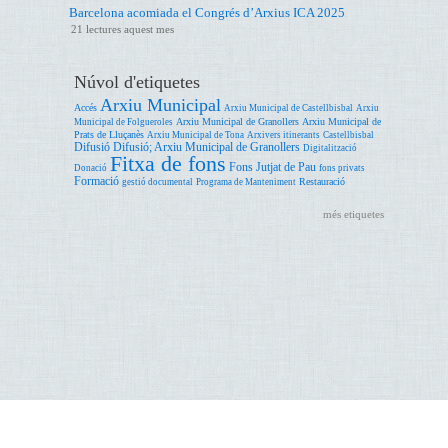
Barcelona acomiada el Congrés d’Arxius ICA 2025
21 lectures aquest mes
Núvol d'etiquetes
Arxiu Municipal
Accés
Arxiu Municipal de Castellbisbal
Arxiu
Arxiu Municipal de Granollers
Arxiu Municipal de
Municipal de Folgueroles
Prats de Lluçanès
Arxiu Municipal de Tona
Arxivers itinerants
Castellbisbal
Difusió
Difusió; Arxiu Municipal de Granollers
Digitalització
Fitxa de fons
Fons Jutjat de Pau
Donació
fons privats
Formació
Restauració
gestió documental
Programa de Manteniment
més etiquetes
Accessibilitat
Ajuda
Avís legal