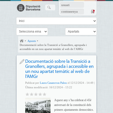
usuari
contrasenya
Apunts
Documentació sobre la Transició a Granollers, agrupada i
accessible en un nou apartat temàtic al web de l’AMGr
Documentació sobre la Transició a
Granollers, agrupada i accessible en
un nou apartat temàtic al web de
l’AMGr
Publicat per
Laura Casanovas Palou
el 12/12/2024 - 14:49 |
Última modificació: 16/12/2024 - 13:22
Aquest any s’ha celebrat el 45è
aniversari de la constitució dels
primers ajuntaments democràtics.