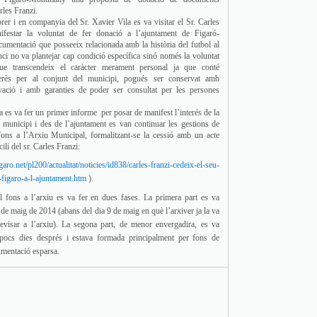
rles Franzi.
rer i en companyia del Sr. Xavier Vila es va visitar el Sr. Carles
festar la voluntat de fer donació a l’ajuntament de Figaró-
mentació que posseeix relacionada amb la història del futbol al
nci no va plantejar cap condició específica sinó només la voluntat
ue transcendeix el caràcter merament personal ja que conté
erès per al conjunt del municipi, pogués ser conservat amb
vació i amb garanties de poder ser consultat per les persones
ita es va fer un primer informe per posar de manifest l’interés de la
 municipi i des de l’ajuntament es van continuar les gestions de
 fons a l’Arxiu Municipal, formalitzant-se la cessió amb un acte
ili del sr. Carles Franzi:
aro.net/pl200/actualitat/noticies/id838/carles-franzi-cedeix-el-seu-
e-figaro-a-l-ajuntament.htm
).
el fons a l’arxiu es va fer en dues fases. La primera part es va
s de maig de 2014 (abans del dia 9 de maig en què l’arxiver ja la va
visar a l’arxiu). La segona part, de menor envergadira, es va
 pocs dies després i estava formada principalment per fons de
cumentació esparsa.