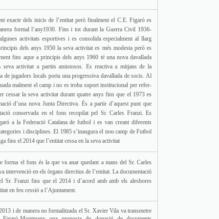
 exacte dels inicis de l’entitat però finalment el C.E. Figaró es
anera formal l’any1930. Fins i tot durant la Guerra Civil 1936-
lgunes activitats esportives i es consolida especialment al llarg
rincipis dels anys 1950 la seva activitat es més modesta però es
ament fins aque a principis dels anys 1960 té una nova davallada
la seva activitat a partits amistosos. Es reactiva a mitjans de la
 de jugadors locals porta una progressiva davallada de socis. Al
uada malment el camp i no es troba suport institucional per refer-
 per cessar la seva activitat durant quatre anys fins que el 1973 es
mació d’una nova Junta Directiva. És a partir d’aquest punt que
tació conservada en el fons recopilat pel Sr. Carles Franzi. Es
garó a la Federació Catalana de futbol i es van creant diferents
categories i disciplines. El 1985 s’inaugura el nou camp de Futbol
onga fins el 2014 que l’entitat cessa en la seva activitat
 forma el fons és la que va anar quedant a mans del Sr. Carles
va intervenció en els òrgans directius de l’entitat. La documentació
el Sr. Franzi fins que el 2014 i d’acord amb amb els aleshores
itat en feu cessió a l’Ajuntament.
 2013 i de manera no formalitzada el Sr. Xavier Vila va transmetre
e Figaró-Montmany una proposta de donació de documents