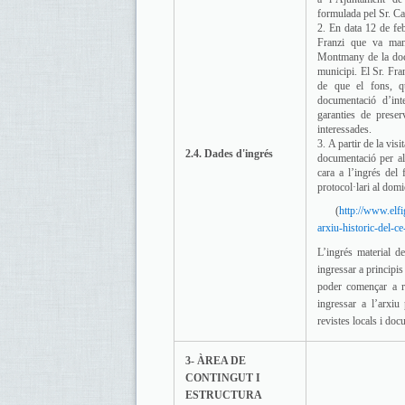
formulada pel Sr. Ca
En data 12 de feb
Franzi que va mani
Montmany de la docu
municipi. El Sr. Fra
de que el fons, q
documentació d’int
garanties de preser
interessades.
A partir de la vis
2.4. Dades d'ingrés
documentació per al
cara a l’ingrés del
protocol·lari al domic
(
http://www.elfig
arxiu-historic-del-c
L’ingrés material d
ingressar a principi
poder començar a re
ingressar a l’arxiu
revistes locals i do
3- ÀREA DE
CONTINGUT I
ESTRUCTURA