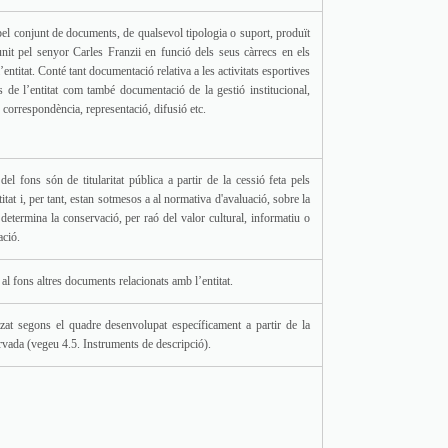
pel conjunt de documents, de qualsevol tipologia o suport, produït
nit pel senyor Carles Franzii en funció dels seus càrrecs en els
’entitat. Conté tant documentació relativa a les activitats esportives
s de l’entitat com també documentació de la gestió institucional,
, correspondència, representació, difusió etc.
el fons són de titularitat pública a partir de la cessió feta pels
itat i, per tant, estan sotmesos a al normativa d'avaluació, sobre la
 determina la conservació, per raó del valor cultural, informatiu o
ació.
al fons altres documents relacionats amb l’entitat.
tzat segons el quadre desenvolupat específicament a partir de la
vada (vegeu 4.5. Instruments de descripció).