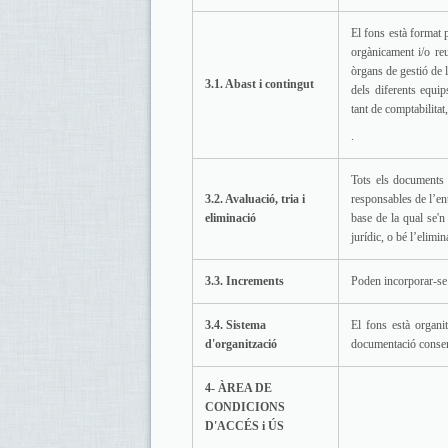
El fons està format 
orgànicament i/o reu
òrgans de gestió de l
3.1. Abast i contingut
dels diferents equip
tant de comptabilitat
.
Tots els documents d
3.2. Avaluació, tria i
responsables de l’ent
eliminació
base de la qual se'n
jurídic, o bé l’elimin
3.3. Increments
Poden incorporar-se 
3.4. Sistema
El fons està organi
d'organització
documentació conser
4- ÀREA DE
CONDICIONS
D'ACCÉS i ÚS