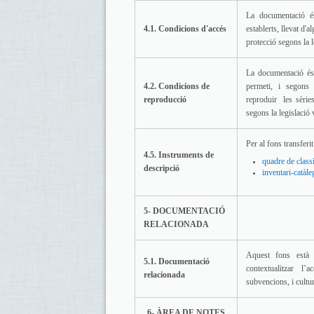
La documentació és
4.1. Condicions d'accés
establerts, llevat d
protecció segons la l
La documentació és 
4.2. Condicions de
permeti, i segons 
reproducció
reproduir les sèrie
segons la legislació 
Per al fons transfer
4.5. Instruments de
quadre de class
descripció
inventari-catàle
5- DOCUMENTACIÓ
RELACIONADA
Aquest fons està 
5.1. Documentació
contextualitzar l’
relacionada
subvencions, i cultu
6- ÀREA DE NOTES