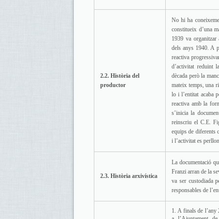
No hi ha coneixement
constitueix d’una m
1939 va organitzar a
dels anys 1940. A p
reactiva progressiv
d’activitat reduint 
2.2. Història del
dècada però la manca
productor
mateix temps, una ri
lo i l’entitat acaba
reactiva amb la for
s’inicia la documen
reinscriu el C.E. Fi
equips de diferents 
i l’activitat es perll
La documentació que
Franzi arran de la se
2.3. Història arxivística
va ser custodiada p
responsables de l’ent
A finals de l’any
a l’Ajuntament d