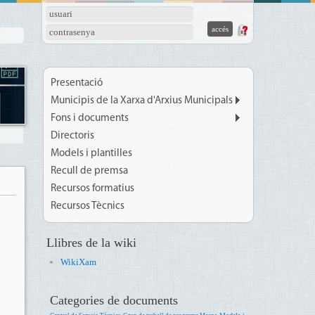
usuari
contrasenya
Presentació
Municipis de la Xarxa d'Arxius Municipals
Fons i documents
Directoris
Models i plantilles
Recull de premsa
Recursos formatius
Recursos Tècnics
Llibres de la wiki
WikiXam
Categories de documents