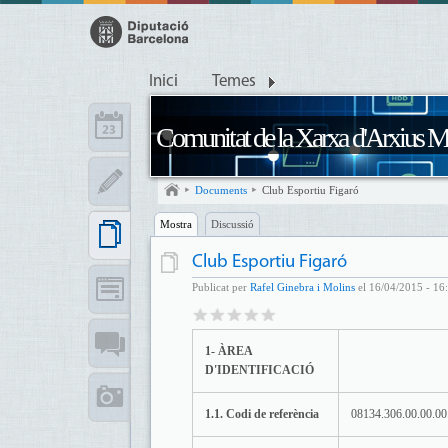
Inici
Temes
Comunitat de la Xarxa d'Arxius M
Documents
Club Esportiu Figaró
Mostra
Discussió
Club Esportiu Figaró
Publicat per
Rafel Ginebra i Molins
el 16/04/2015 - 16:
1- ÀREA
D'IDENTIFICACIÓ
1.1. Codi de referència
08134.306.00.00.00