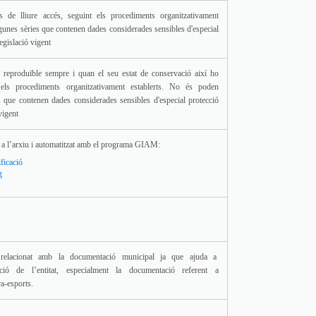
 de lliure accés, seguint els procediments organitzativament
'algunes sèries que contenen dades considerades sensibles d'especial
egislació vigent
reproduïble sempre i quan el seu estat de conservació així ho
els procediments organitzativament establerts. No és poden
s que contenen dades considerades sensibles d'especial protecció
vigent
it a l’arxiu i automatitzat amb el programa GIAM:
ificació
g
relacionat amb la documentació municipal ja que ajuda a
acció de l’entitat, especialment la documentació referent a
ra-esports.