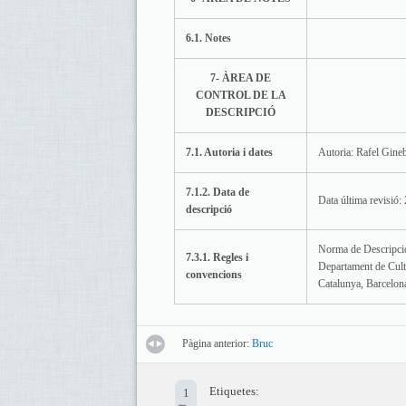
6.1. Notes
7- ÀREA DE
CONTROL DE LA
DESCRIPCIÓ
7.1. Autoria i dates
Autoria: Rafel Gine
7.1.2. Data de
Data última revisió:
descripció
Norma de Descripció
7.3.1. Regles i
Departament de Cult
convencions
Catalunya, Barcelon
Pàgina anterior:
Bruc
Etiquetes:
1