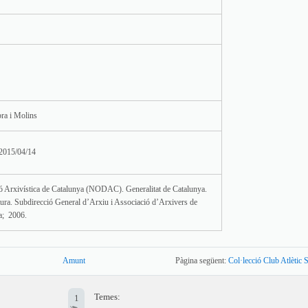
bra i Molins
 2015/04/14
 Arxivística de Catalunya (NODAC). Generalitat de Catalunya.
ura. Subdirecció General d’Arxiu i Associació d’Arxivers de
a; 2006.
Amunt
Pàgina següent:
Col·lecció Club Atlètic 
Temes:
1