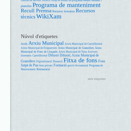
Models i
Central de Serveis Tècnics
Grup de treball de programa Meana
Programa de manteniment
plantilles
Recull Premsa
Recursos
Recursos formatius
WikiXam
tècnics
Núvol d'etiquetes
Arxiu Municipal
Accés
Arxiu Municipal de Castellbisbal
Arxiu Municipal de Granollers
Arxiu
Arxiu Municipal de Folgueroles
Municipal de Prats de Lluçanès
Arxiu Municipal de Tona
Arxivers
Difusió
Difusió; Arxiu Municipal de
itinerants
Castellbisbal
Fitxa de fons
Granollers
Fons
Digitalització
Donació
Jutjat de Pau
Formació
fons privats
gestió documental
Programa de
Restauració
Manteniment
més etiquetes