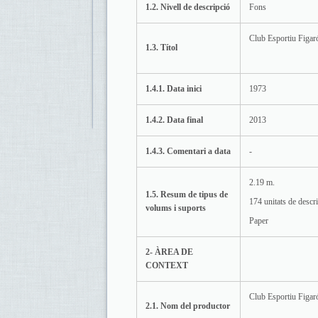
1.2. Nivell de descripció
Fons
Club Esportiu Figar
1.3. Títol
1.4.1. Data inici
1973
1.4.2. Data final
2013
1.4.3. Comentari a data
-
2.19 m.
1.5. Resum de tipus de
174 unitats de descr
volums i suports
Paper
2- ÀREA DE
CONTEXT
Club Esportiu Figar
2.1. Nom del productor