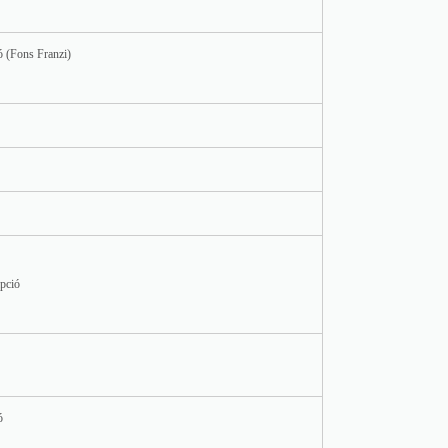
ó (Fons Franzi)
ipció
ó